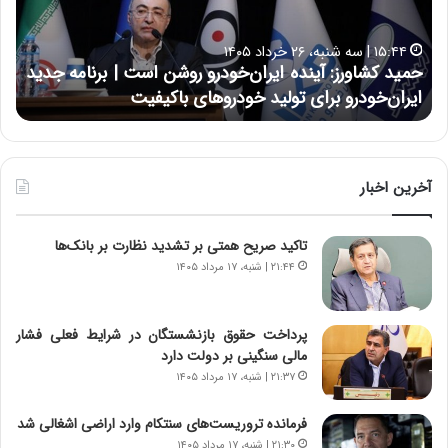
ش
ل
ا
ا
۱۵:۴۴ | سه شنبه، ۲۶ خرداد ۱۴۰۵
و
ی
حمید کشاورز: آینده ایران‌خودرو روشن است | برنامه جدید
ح
ر
ی
ایران‌خودرو برای تولید خودروهای باکیفیت
ن
ز
:
:
د
آ
ر
ی
ط
ن
و
آخرین اخبار
د
ل
ه
ت
تاکید صریح همتی بر تشدید نظارت بر بانک‌ها
ا
ا
ی
ر
۲۱:۴۴ | شنبه، ۱۷ مرداد ۱۴۰۵
ر
ی
ا
خ
ن‌
ا
پرداخت حقوق بازنشستگان در شرایط فعلی فشار
خ
ی
مالی سنگینی بر دولت دارد
و
ر
۲۱:۳۷ | شنبه، ۱۷ مرداد ۱۴۰۵
د
ا
ر
ن
فرمانده تروریست‌های سنتکام وارد اراضی اشغالی شد
و
،
۲۱:۳۰ | شنبه، ۱۷ مرداد ۱۴۰۵