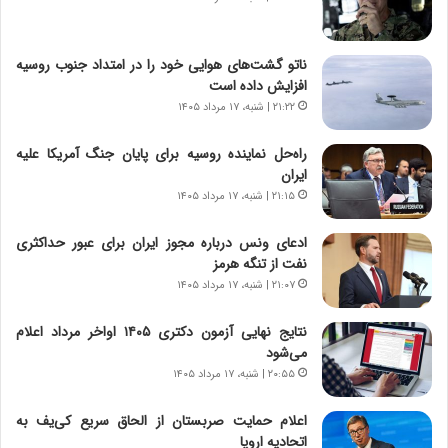
ر
ه
و
ی
ش
چ
ناتو گشت‌های هوایی خود را در امتداد جنوب روسیه
ن
گ
افزایش داده است
ا
ا
۲۱:۲۲ | شنبه، ۱۷ مرداد ۱۴۰۵
س
ه
ت
ج
راه‌حل نماینده روسیه برای پایان جنگ آمریکا علیه
|
ز
ایران
ب
ا
ر
۲۱:۱۵ | شنبه، ۱۷ مرداد ۱۴۰۵
ی
ن
ن
ا
ج
ادعای ونس درباره مجوز ایران برای عبور حداکثری
م
ن
نفت از تنگه هرمز
ه
گ
۲۱:۰۷ | شنبه، ۱۷ مرداد ۱۴۰۵
ج
،
د
ن
نتایج نهایی آزمون دکتری ۱۴۰۵ اواخر مرداد اعلام
ی
ت
می‌شود
د
و
۲۰:۵۵ | شنبه، ۱۷ مرداد ۱۴۰۵
ا
ا
ی
ن
اعلام حمایت صربستان از الحاق سریع کی‌یف به
ر
س
اتحادیه اروپا