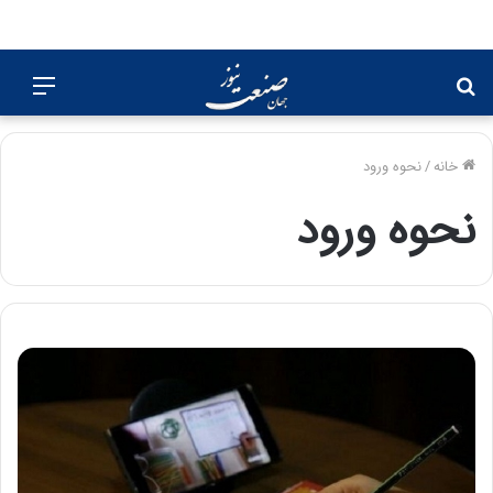
جستجو
منو
برای
خانه
/
نحوه ورود
نحوه ورود