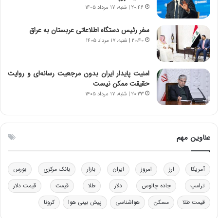
ا
ت
۲۰:۴۶ | شنبه، ۱۷ مرداد ۱۴۰۵
ن‌
ه
خ
د
سفر رئیس دستگاه اطلاعاتی عربستان به عراق
و
ر
۲۰:۴۰ | شنبه، ۱۷ مرداد ۱۴۰۵
د
م
ر
ق
و
ا
ب
ب
امنیت پایدار ایران بدون مرجعیت رسانه‌ای و روایت
ر
ل
حقیقت ممکن نیست
ا
چ
۲۰:۳۳ | شنبه، ۱۷ مرداد ۱۴۰۵
ی
ن
ت
ی
و
ن
ل
ق
عناوین مهم
ی
د
د
ر
خ
ت
آمریکا
ارز
امروز
ایران
بازار
بانک مرکزی
بورس
و
ی
د
ب
ترامپ
جاده چالوس
دلار
طلا
قیمت
قیمت دلار
ر
ا
قیمت طلا
مسکن
هواشناسی
پیش بینی هوا
کرونا
و
ی
ه
س