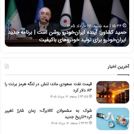
د
ن
ک
ع
ش
ل
ا
ا
۱۵:۴۴ | سه شنبه، ۲۶ خرداد ۱۴۰۵
و
ی
حمید کشاورز: آینده ایران‌خودرو روشن است | برنامه جدید
ح
ر
ی
ایران‌خودرو برای تولید خودروهای باکیفیت
ن
ز
:
:
د
آ
ر
ی
ط
ن
و
آخرین اخبار
د
ل
ه
ت
قیمت نفت صعودی ماند؛ تنش در تنگه هرمز برنت را
ا
ا
۸۳ دلار کرد
ی
ر
ر
ی
۲۳:۵۵ | جمعه، ۱۶ مرداد ۱۴۰۵
ا
خ
ن‌
ا
شوک به مشمولان کالابرگ؛ زمان شارژ تغییر
خ
ی
کرد+تاریخ جدید
و
ر
۲۳:۴۲ | جمعه، ۱۶ مرداد ۱۴۰۵
د
ا