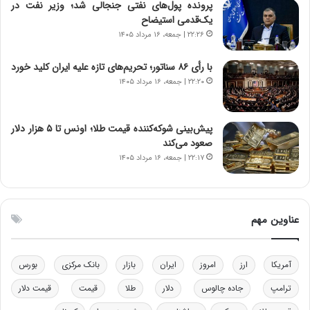
پرونده پول‌های نفتی جنجالی شد؛ وزیر نفت در
ر
س
یک‌قدمی استیضاح
ا
ت
۲۲:۲۶ | جمعه، ۱۶ مرداد ۱۴۰۵
ن‌
ه
خ
د
با رأی ۸۶ سناتور؛ تحریم‌های تازه علیه ایران کلید خورد
و
ر
۲۲:۲۰ | جمعه، ۱۶ مرداد ۱۴۰۵
د
م
ر
ق
و
ا
ب
ب
پیش‌بینی شوکه‌کننده قیمت طلا؛ اونس تا ۵ هزار دلار
ر
ل
صعود می‌کند
ا
چ
۲۲:۱۷ | جمعه، ۱۶ مرداد ۱۴۰۵
ی
ن
ت
ی
و
ن
ل
ق
عناوین مهم
ی
د
د
ر
خ
ت
آمریکا
ارز
امروز
ایران
بازار
بانک مرکزی
بورس
و
ی
د
ب
ترامپ
جاده چالوس
دلار
طلا
قیمت
قیمت دلار
ر
ا