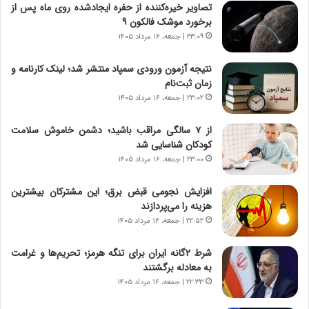
ر
ن
تصاویر خیره‌کننده از حفره ایجادشده روی ماه پس از
و
،
برخورد موشک فالکون ۹
ر
ه
۲۳:۰۹ | جمعه، ۱۶ مرداد ۱۴۰۵
و
ی
ش
چ
نتیجه آزمون ورودی سمپاد منتشر شد؛ لینک کارنامه و
ن
گ
زمان ثبت‌نام
ا
ا
۲۳:۰۲ | جمعه، ۱۶ مرداد ۱۴۰۵
س
ه
ت
ج
از ۷ سالگی مراقب باشید؛ دشمن خاموش سلامت
|
ز
کودکان شناسایی شد
ب
ا
ر
۲۳:۰۰ | جمعه، ۱۶ مرداد ۱۴۰۵
ی
ن
ن
ا
ج
افزایش نجومی قبض برق؛ این مشترکان بیشترین
م
ن
هزینه را می‌پردازند
ه
گ
۲۲:۵۲ | جمعه، ۱۶ مرداد ۱۴۰۵
ج
،
د
ن
شرط ۲گانه ایران برای تنگه هرمز؛ تحریم‌ها و غرامت
ی
ت
به معادله برگشتند
د
و
۲۲:۳۳ | جمعه، ۱۶ مرداد ۱۴۰۵
ا
ا
ی
ن