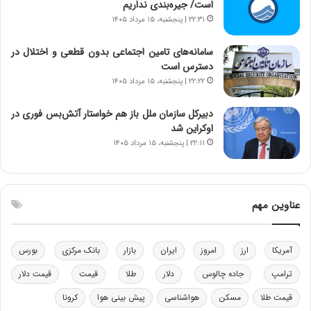
ن‌
ه
است/ جیره‌بندی نداریم
خ
د
۲۲:۳۱ | پنجشنبه، ۱۵ مرداد ۱۴۰۵
و
ر
د
م
سامانه‌های تامین اجتماعی بدون قطعی و اختلال در
ر
ق
دسترس است
و
ا
۲۲:۲۲ | پنجشنبه، ۱۵ مرداد ۱۴۰۵
ب
ب
ر
ل
دبیرکل سازمان ملل باز هم خواستار آتش‌بس فوری در
ا
چ
اوکراین شد
ی
ن
۲۲:۱۱ | پنجشنبه، ۱۵ مرداد ۱۴۰۵
ت
ی
و
ن
ل
ق
ی
د
عناوین مهم
د
ر
خ
ت
و
ی
د
ب
آمریکا
ارز
امروز
ایران
بازار
بانک مرکزی
بورس
ر
ا
ترامپ
جاده چالوس
دلار
طلا
قیمت
قیمت دلار
و
ی
ه
س
قیمت طلا
مسکن
هواشناسی
پیش بینی هوا
کرونا
ا
ت