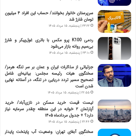
و
ی
ش
چ
سرپرستان خانوار بخوانند/ حساب این افراد ۴ میلیون
ن
گ
تومان شارژ شد
ا
ا
۲۳:۲۲ | پنجشنبه، ۱۵ مرداد ۱۴۰۵
س
ه
ت
ج
ردمی K100 پرو مکس با باتری غول‌پیکر و شارژ
|
ز
بی‌سیم روانه بازار می‌شود
ب
ا
ر
۲۳:۱۰ | پنجشنبه، ۱۵ مرداد ۱۴۰۵
ی
ن
ن
ا
ج
جزئیاتی از مذاکرات ایران و عمان بر سر تنگه هرمز/
م
ن
سخنگوی هیات رئیسه مجلس: بیانیه‌ای شامل
ه
گ
تصحیح مسیر تردد دریایی در تنگه، در آستانه نهایی
ج
،
شدن است
د
ن
۲۲:۵۵ | پنجشنبه، ۱۵ مرداد ۱۴۰۵
ی
ت
لیست قیمت خرید مسکن در نازی‌آباد/ خرید
د
و
آپارتمان ۲ خوابه در این منطقه چقدر سرمایه نیاز
ا
ا
دارد؟ + جدول مردادماه ۱۴۰۵
ی
ن
۲۲:۴۶ | پنجشنبه، ۱۵ مرداد ۱۴۰۵
ر
س
ا
ت
سخنگوی آبفای تهران: وضعیت آب پایتخت پایدار