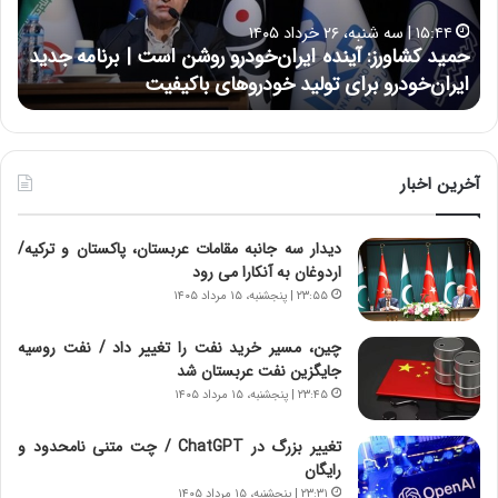
ا
ا
۱۵:۴۴ | سه شنبه، ۲۶ خرداد ۱۴۰۵
و
ی
حمید کشاورز: آینده ایران‌خودرو روشن است | برنامه جدید
ح
ر
ی
ایران‌خودرو برای تولید خودروهای باکیفیت
ن
ز
:
:
د
آ
ر
ی
ط
ن
و
آخرین اخبار
د
ل
ه
ت
دیدار سه جانبه مقامات عربستان، پاکستان و ترکیه/
ا
ا
اردوغان به آنکارا می رود
ی
ر
ر
ی
۲۳:۵۵ | پنجشنبه، ۱۵ مرداد ۱۴۰۵
ا
خ
ن‌
ا
چین، مسیر خرید نفت را تغییر داد / نفت روسیه
خ
ی
جایگزین نفت عربستان شد
و
ر
۲۳:۴۵ | پنجشنبه، ۱۵ مرداد ۱۴۰۵
د
ا
ر
ن
تغییر بزرگ در ChatGPT / چت متنی نامحدود و
و
،
رایگان
ر
ه
۲۳:۳۱ | پنجشنبه، ۱۵ مرداد ۱۴۰۵