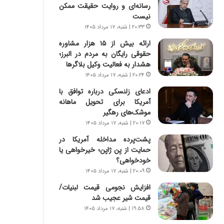
س
ه
رسانه‌ای و روایت حقیقت ممکن
ت
ج
نیست
|
ز
۲۰:۳۳ | شنبه، ۱۷ مرداد ۱۴۰۵
ب
ا
ارائه بیش از ۱۵ هزار مشاوره
ر
ی
حقوقی رایگان به مردم در البرز؛
ن
ن
هشدار به فعالیت وکیل بلاگرها
ا
ج
م
۲۰:۲۴ | شنبه، ۱۷ مرداد ۱۴۰۵
ن
ه
گ
ادعای زلنسکی درباره توافق با
ج
،
آمریکا برای تحویل ماهانه
د
ن
موشک‌های رهگیر
ی
ت
۲۰:۱۷ | شنبه، ۱۷ مرداد ۱۴۰۵
د
و
ا
پشت‌پرده مداخله آمریکا در
ا
ی
حمایت از یِن ژاپن؛ خیرخواهی یا
ن
ر
خودخواهی؟
س
ا
ت
۲۰:۰۹ | شنبه، ۱۷ مرداد ۱۴۰۵
ن‌
ه
افزایش نجومی قیمت لبنیات/
خ
د
قیمت شیر عجیب شد
و
ر
۱۹:۵۸ | شنبه، ۱۷ مرداد ۱۴۰۵
د
م
ر
ق