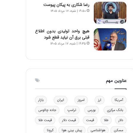
رضا شکاری به پیکان پیوست
و
ا
۱۹:۵۰ | شنبه، ۱۷ مرداد ۱۴۰۵
ب
ب
ر
ل
ا
چ
ی
ن
هیچ واحد تولیدی بدون اطلاع
ت
ی
قبلی برق آن نیاید قطع شود
و
ن
۱۹:۳۵ | شنبه، ۱۷ مرداد ۱۴۰۵
ل
ق
ی
د
د
ر
خ
ت
و
ی
عناوین مهم
د
ب
ر
ا
و
ی
ه
س
آمریکا
ارز
امروز
ایران
بازار
ا
ت
بانک مرکزی
بورس
ترامپ
جاده چالوس
ی
د
ب
دلار
طلا
قیمت
قیمت دلار
قیمت طلا
ا
ک
مسکن
هواشناسی
پیش بینی هوا
کرونا