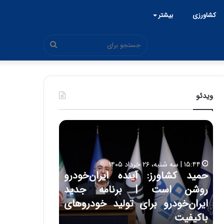
کشاورزی
بیشتر
جستجو
برای
ویدئو
ح
ح
م
س
ی
ی
د
ن
۱۵:۴۴ | سه شنبه، ۲۶ خرداد ۱۴۰۵
ک
ع
حمید کشاورز: آینده ایران‌خودرو
ش
ل
۱۷:۳۹ | سه شنبه، ۲۲ اردیبهشت ۱۴۰۵
روشن است | برنامه جدید
حسین علایی: 
ا
ا
و
ی
ه
ایران‌خودرو برای تولید خودروهای
هیچگاه جز ای
ر
ی
باکیفیت
مقابل چنین ق
ز
: