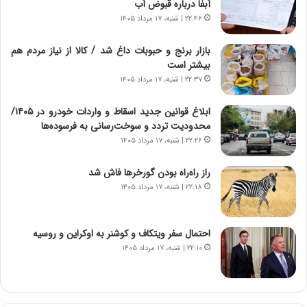
م
ن
آبفا درباره قبوض آب
ه
گ
۲۲:۴۶ | شنبه، ۱۷ مرداد ۱۴۰۵
ج
،
د
ن
بازار برنج و حبوبات داغ شد / کالا از نیاز مردم هم
ی
ت
بیشتر است
د
و
۲۲:۳۷ | شنبه، ۱۷ مرداد ۱۴۰۵
ا
ا
ی
ن
ابلاغ قوانین جدید اسقاط و واردات خودرو در ۱۴۰۵/
ر
س
محدودیت تردد و سوخت‌رسانی به فرسوده‌ها
ا
ت
۲۲:۲۶ | شنبه، ۱۷ مرداد ۱۴۰۵
ن‌
ه
خ
د
راز راه‌راه بودن گورخرها فاش شد
و
ر
۲۲:۱۸ | شنبه، ۱۷ مرداد ۱۴۰۵
د
م
ر
ق
و
ا
ب
ب
احتمال سفر ویتکاف و کوشنر به اوکراین و روسیه
ر
ل
۲۲:۱۰ | شنبه، ۱۷ مرداد ۱۴۰۵
ا
چ
ی
ن
ت
ی
و
ن