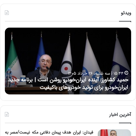
ویدئو
ح
ح
م
س
ی
ی
د
ن
ک
ع
ش
ل
ا
ا
۱۵:۴۴ | سه شنبه، ۲۶ خرداد ۱۴۰۵
و
ی
حمید کشاورز: آینده ایران‌خودرو روشن است | برنامه جدید
ح
ر
ی
ایران‌خودرو برای تولید خودروهای باکیفیت
ن
ز
:
:
د
آ
ر
ی
ط
ن
و
آخرین اخبار
د
ل
ه
ت
فیدان: ایران هدف پیمان دفاعی مکه نیست/مصر به
ا
ا