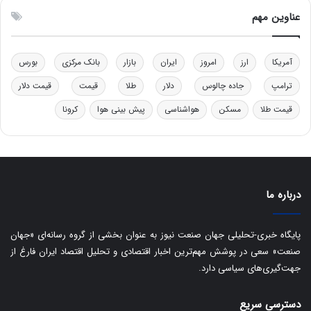
ل
ق
عناوین مهم
ی
د
د
ر
خ
ت
آمریکا
ارز
امروز
ایران
بازار
بانک مرکزی
بورس
و
ی
د
ب
ترامپ
جاده چالوس
دلار
طلا
قیمت
قیمت دلار
ر
ا
قیمت طلا
مسکن
هواشناسی
پیش بینی هوا
کرونا
و
ی
ه
س
ا
ت
ی
د
ب
ا
درباره ما
ک
ی
ف
پایگاه خبری-تحلیلی جهان صنعت نیوز به عنوان بخشی از گروه رسانه‌ای «جهان
ی
صنعت» سعی در پوشش مهم‌ترین اخبار اقتصادی و تحلیل اقتصاد ایران فارغ از
ت
جهت‌گیری‌های سیاسی دارد.
دسترسی سریع