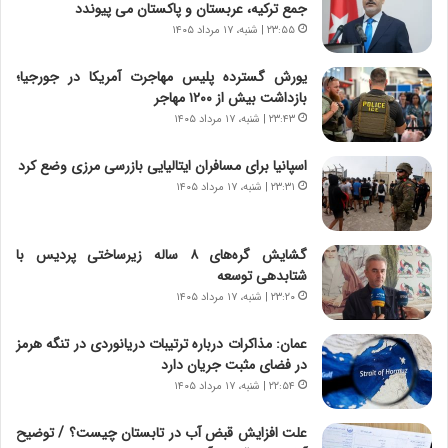
جمع ترکیه، عربستان و پاکستان می پیوندد
ی
ر
ر
ی
۲۳:۵۵ | شنبه، ۱۷ مرداد ۱۴۰۵
ا
خ
ن‌
ا
یورش گسترده پلیس مهاجرت آمریکا در جورجیا؛
خ
ی
بازداشت بیش از ۱۲۰۰ مهاجر
و
ر
۲۳:۴۳ | شنبه، ۱۷ مرداد ۱۴۰۵
د
ا
ر
ن
اسپانیا برای مسافران ایتالیایی بازرسی مرزی وضع کرد
و
،
۲۳:۳۱ | شنبه، ۱۷ مرداد ۱۴۰۵
ر
ه
و
ی
ش
چ
گشایش گره‌های ۸ ساله زیرساختی پردیس با
ن
گ
شتابدهی توسعه
ا
ا
۲۳:۲۰ | شنبه، ۱۷ مرداد ۱۴۰۵
س
ه
ت
ج
عمان: مذاکرات درباره ترتیبات دریانوردی در تنگه هرمز
|
ز
در فضای مثبت جریان دارد
ب
ا
ر
۲۲:۵۴ | شنبه، ۱۷ مرداد ۱۴۰۵
ی
ن
ن
ا
ج
علت افزایش قبض آب در تابستان چیست؟ / توضیح