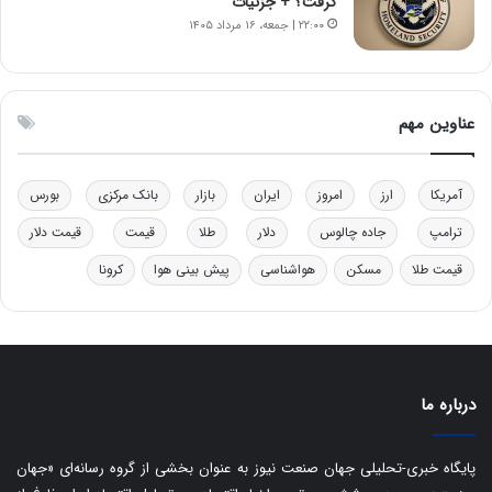
ل
ر
گرفت؟ + جزئیات
چ
ف
۲۲:۰۰ | جمعه، ۱۶ مرداد ۱۴۰۵
ن
ت
ی
ه
ن
ا
ق
س
عناوین مهم
د
ت
ر
ت
آمریکا
ارز
امروز
ایران
بازار
بانک مرکزی
بورس
ی
ب
ترامپ
جاده چالوس
دلار
طلا
قیمت
قیمت دلار
ا
قیمت طلا
مسکن
هواشناسی
پیش بینی هوا
کرونا
ی
س
ت
د
درباره ما
پایگاه خبری-تحلیلی جهان صنعت نیوز به عنوان بخشی از گروه رسانه‌ای «جهان