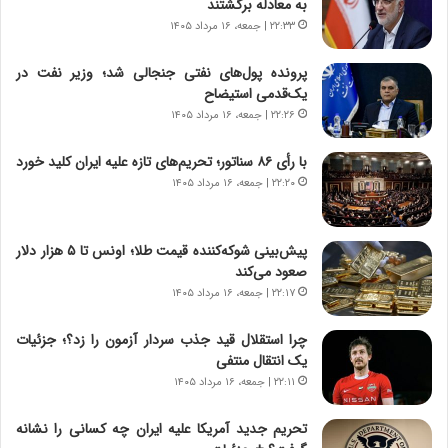
به معادله برگشتند
ا
|
ی
۲۲:۳۳ | جمعه، ۱۶ مرداد ۱۴۰۵
ا
ن
ع
ج
ت
پرونده پول‌های نفتی جنجالی شد؛ وزیر نفت در
ن
م
یک‌قدمی استیضاح
گ
ا
۲۲:۲۶ | جمعه، ۱۶ مرداد ۱۴۰۵
،
د
ن
م
با رأی ۸۶ سناتور؛ تحریم‌های تازه علیه ایران کلید خورد
ت
ر
۲۲:۲۰ | جمعه، ۱۶ مرداد ۱۴۰۵
و
د
ا
م
ن
ه
پیش‌بینی شوکه‌کننده قیمت طلا؛ اونس تا ۵ هزار دلار
س
ن
صعود می‌کند
ت
و
۲۲:۱۷ | جمعه، ۱۶ مرداد ۱۴۰۵
ه
ز
د
ا
چرا استقلال قید جذب سردار آزمون را زد؟؛ جزئیات
ر
ز
یک انتقال منتفی
م
ب
۲۲:۱۱ | جمعه، ۱۶ مرداد ۱۴۰۵
ق
ی
ا
ن
ب
ن
تحریم جدید آمریکا علیه ایران چه کسانی را نشانه