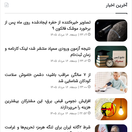
و
ر
آخرین اخبار
ل
ا
ت
ب
تصاویر خیره‌کننده از حفره ایجادشده روی ماه پس از
ا
ر
برخورد موشک فالکون ۹
ر
ت
ی
و
۲۳:۰۹ | جمعه، ۱۶ مرداد ۱۴۰۵
خ
ر
ا
م
نتیجه آزمون ورودی سمپاد منتشر شد؛ لینک کارنامه و
ی
د
زمان ثبت‌نام
ر
ر
۲۳:۰۲ | جمعه، ۱۶ مرداد ۱۴۰۵
ا
ا
ن
ق
از ۷ سالگی مراقب باشید؛ دشمن خاموش سلامت
،
ت
کودکان شناسایی شد
ه
ص
۲۳:۰۰ | جمعه، ۱۶ مرداد ۱۴۰۵
ی
ا
چ
د
افزایش نجومی قبض برق؛ این مشترکان بیشترین
گ
ا
هزینه را می‌پردازند
ا
ی
۲۲:۵۲ | جمعه، ۱۶ مرداد ۱۴۰۵
ه
ر
ج
ا
شرط ۲گانه ایران برای تنگه هرمز؛ تحریم‌ها و غرامت
ز
ن