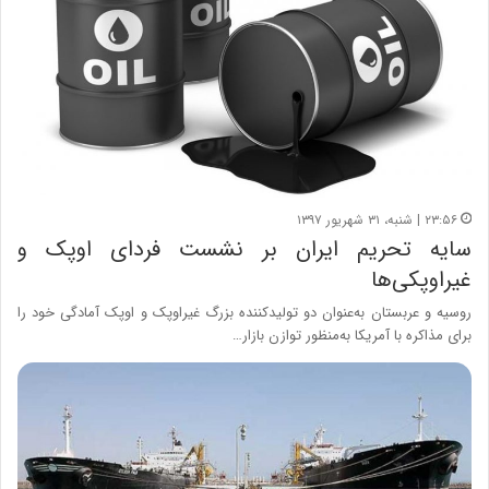
۲۳:۵۶ | شنبه، ۳۱ شهریور ۱۳۹۷
سایه تحریم ایران بر نشست فردای اوپک و
غیراوپکی‌ها
روسیه و عربستان به‌عنوان دو تولیدکننده بزرگ غیراوپک و اوپک آمادگی خود را
برای مذاکره با آمریکا به‌منظور توازن بازار…