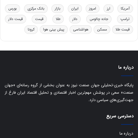
ت
آمریکا
ارز
امروز
ایران
بازار
بانک مرکزی
بورس
ی
ب
ترامپ
جاده چالوس
دلار
طلا
قیمت
قیمت دلار
ا
قیمت طلا
مسکن
هواشناسی
پیش بینی هوا
کرونا
ی
س
ت
د
درباره ما
پایگاه خبری-تحلیلی جهان صنعت نیوز به عنوان بخشی از گروه رسانه‌ای «جهان
صنعت» سعی در پوشش مهم‌ترین اخبار اقتصادی و تحلیل اقتصاد ایران فارغ از
جهت‌گیری‌های سیاسی دارد.
دسترسی سریع
درباره ما