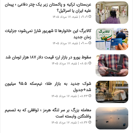
ا
م
عربستان، ترکیه و پاکستان زیر یک چتر دفاعی ؛ پیمان
ی
د
علیه ایران یا اسرائیل؟
ر
ر
۰۹:۰۹ | شنبه، ۱۷ مرداد ۱۴۰۵
ا
ا
ن
ق
کالابرگ این خانوارها تا شهریور شارژ نمی‌شود؛ جزئیات
،
ت
زمان جدید
ه
ص
۰۹:۰۰ | شنبه، ۱۷ مرداد ۱۴۰۵
ی
ا
چ
د
سقوط یورو در بازار ارز؛ قیمت دلار ۱۸۷ هزار تومان شد
گ
ا
۰۸:۵۱ | شنبه، ۱۷ مرداد ۱۴۰۵
ا
ی
ه
ر
ج
ا
شوک جدید به بازار طلا؛ نیم‌سکه ۹۵.۵ میلیون
ز
ن
شد+جدول
ا
|
ی
۰۸:۴۳ | شنبه، ۱۷ مرداد ۱۴۰۵
ا
ن
ع
ج
ت
معامله بزرگ بر سر تنگه هرمز ؛ توافقی که به تصمیم
ن
م
واشنگتن وابسته است
گ
ا
۰۸:۳۶ | شنبه، ۱۷ مرداد ۱۴۰۵
،
د