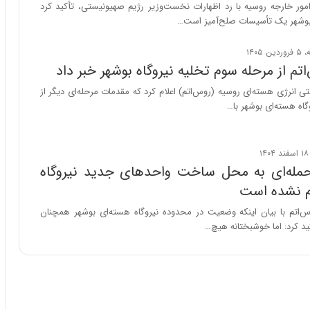
ا
ور خارجه روسیه با رد اظهارات نخست‌وزیر رژیم صهیونیستی، تأکید کرد
ب
 بوشهر یک تأسیسات صلح‌آمیز است…
ر
ن
د
م از مرحله سوم تخلیه نیروگاه بوشهر خبر داد
ه
ب
انرژی هسته‌ای روسیه (روس‌اتم) اعلام کرد که مقدمات مرحله‌ای دیگر از
ز
گاه هسته‌ای بوشهر با…
ر
گ
؟
مله‌ای به محل ساخت واحدهای جدید نیروگاه
م نشده است
تم با بیان اینکه وضعیت در محدوده نیروگاه هسته‌ای بوشهر همچنان
د کرد: اما خوشبختانه هیچ…