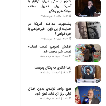
ادعای زلنسکی درباره توافق با
س
ه
آمریکا برای تحویل ماهانه
ت
ج
موشک‌های رهگیر
|
ز
ب
ا
۲۰:۱۷ | شنبه، ۱۷ مرداد ۱۴۰۵
ر
ی
پشت‌پرده مداخله آمریکا در
ن
ن
حمایت از یِن ژاپن؛ خیرخواهی یا
ا
ج
خودخواهی؟
م
ن
۲۰:۰۹ | شنبه، ۱۷ مرداد ۱۴۰۵
ه
گ
ج
،
افزایش نجومی قیمت لبنیات/
د
ن
قیمت شیر عجیب شد
ی
ت
۱۹:۵۸ | شنبه، ۱۷ مرداد ۱۴۰۵
د
و
ا
ا
رضا شکاری به پیکان پیوست
ی
ن
۱۹:۵۰ | شنبه، ۱۷ مرداد ۱۴۰۵
ر
س
ا
ت
ن‌
ه
هیچ واحد تولیدی بدون اطلاع
خ
د
قبلی برق آن نیاید قطع شود
و
ر
۱۹:۳۵ | شنبه، ۱۷ مرداد ۱۴۰۵
د
م
ر
ق