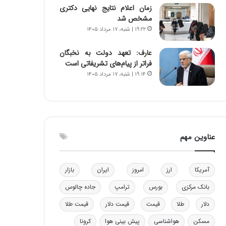
زمان اعلام نتایج نهایی دکتری
و
ا
مشخص شد
ب
ب
۱۹:۲۲ | شنبه، ۱۷ مرداد ۱۴۰۵
ر
ل
ا
چ
ی
ن
عارف: تعهد دولت به نخبگان
ت
ی
فراتر از پیام‎‌های تشریفاتی است
و
ن
۱۹:۱۴ | شنبه، ۱۷ مرداد ۱۴۰۵
ل
ق
ی
د
د
ر
خ
ت
و
ی
عناوین مهم
د
ب
ر
ا
و
ی
ه
س
آمریکا
ارز
امروز
ایران
بازار
ا
ت
بانک مرکزی
بورس
ترامپ
جاده چالوس
ی
د
ب
دلار
طلا
قیمت
قیمت دلار
قیمت طلا
ا
ک
مسکن
هواشناسی
پیش بینی هوا
کرونا