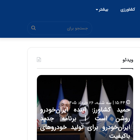
کشاورزی
بیشتر
جستجو
برای
ویدئو
ح
ح
م
س
ی
ی
د
ن
۱۵:۴۴ | سه شنبه، ۲۶ خرداد ۱۴۰۵
ک
ع
حمید کشاورز: آینده ایران‌خودرو
ش
ل
۱۷:۳۹ | سه شنبه، ۲۲ اردیبهشت ۱۴۰۵
روشن است | برنامه جدید
حسین علایی: 
ا
ا
و
ی
ه
ایران‌خودرو برای تولید خودروهای
هیچگاه جز ای
ر
ی
باکیفیت
مقابل چنین ق
ز
: