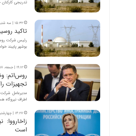
تدریجی کارکنان خ
۱۵:۳۲ | سه شنبه، ۵ خرداد ۱۴۰۵
تاکید روسیه
رئیس شرکت روس ات
بوشهر پایبند خوا
۱۹:۱۲ | جمعه، ۱۸ اردیبهشت ۱۴۰۵
تجهیزات راکتور واح
مدیرعامل شرکت د
اطراف نیروگاه هس
۱۴:۲۷ | چهارشنبه، ۲ اردیبهشت ۱۴۰۵
زاخارووا: 
است