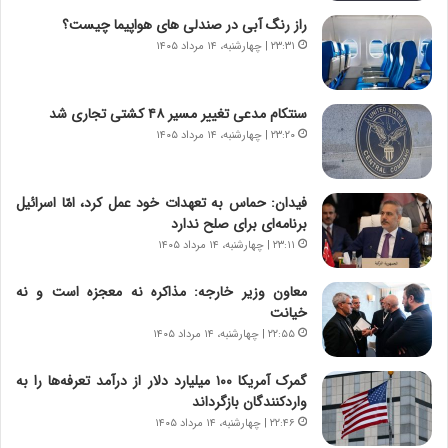
ا
ه
راز رنگ آبی در صندلی های هواپیما چیست؟
ی
پ
۲۳:۳۱ | چهارشنبه، ۱۴ مرداد ۱۴۰۵
ا
ن
ت
ه
ا
ا
سنتکام مدعی تغییر مسیر ۴۸ کشتی تجاری شد
ق
ن
۲۳:۲۰ | چهارشنبه، ۱۴ مرداد ۱۴۰۵
ا
ی
ی
ا
ر
ب
فیدان: حماس به تعهدات خود عمل کرد، امّا اسرائیل
ا
ر
برنامه‌ای برای صلح ندارد
ن
ن
د
۲۳:۱۱ | چهارشنبه، ۱۴ مرداد ۱۴۰۵
د
ر
ه
پ
ب
معاون وزیر خارجه: مذاکره نه معجزه است و نه
ی
ز
خیانت
ح
ر
۲۲:۵۵ | چهارشنبه، ۱۴ مرداد ۱۴۰۵
م
گ
ل
؟
گمرک آمریکا ۱۰۰ میلیارد دلار از درآمد تعرفه‌ها را به
ه
واردکنندگان بازگرداند
آ
۲۲:۴۶ | چهارشنبه، ۱۴ مرداد ۱۴۰۵
م