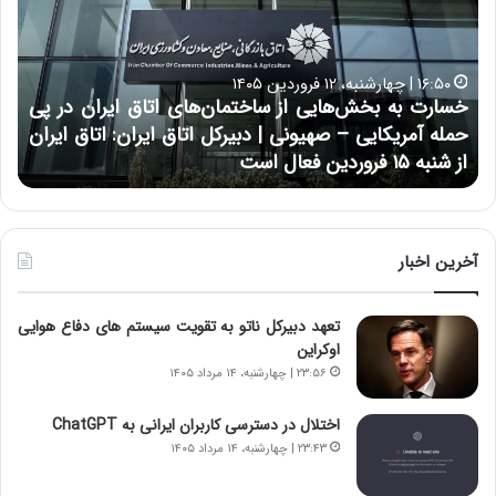
ا
ن
ر
و
ت
ب
ب
ح
۱۶:۵۰ | چهارشنبه، ۱۲ فروردین ۱۴۰۵
ه
ر
خسارت به بخش‌هایی از ساختمان‌های اتاق ایران در پی
ب
ا
حمله آمریکایی – صهیونی | دبیرکل اتاق ایران: اتاق ایران
خ
ن
از شنبه ۱۵ فروردین فعال است
چ
ش‌
خ
ه
ا
ا
و
ی
ر
ی
م
آخرین اخبار
ا
ی
ز
ا
تعهد دبیرکل ناتو به تقویت سیستم های دفاع هوایی
س
ن
اوکراین
ا
ه
خ
؛
۲۳:۵۶ | چهارشنبه، ۱۴ مرداد ۱۴۰۵
ت
ب
م
ا
اختلال در دسترسی کاربران ایرانی به ChatGPT
ا
ز
۲۳:۴۳ | چهارشنبه، ۱۴ مرداد ۱۴۰۵
ن‌
ن
ه
د