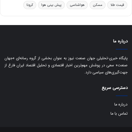
ت
قیمت طلا
مسکن
هواشناسی
پیش بینی هوا
کرونا
ا
ق
ا
ی
ر
ا
درباره ما
ن
:
ا
پایگاه خبری-تحلیلی جهان صنعت نیوز به عنوان بخشی از گروه رسانه‌ای «جهان
ت
صنعت» سعی در پوشش مهم‌ترین اخبار اقتصادی و تحلیل اقتصاد ایران فارغ از
ا
جهت‌گیری‌های سیاسی دارد.
ق
ا
ی
دسترسی سریع
ر
ا
درباره ما
ن
ا
تماس با ما
ز
ش
ن