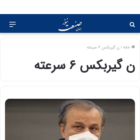
جستجو
منو
برای
خانه
/
ن گیربکس ۶ سرعته
ن گیربکس ۶ سرعته