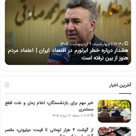
ه
خ
ش
س
د
ا
ا
ر
ر
ت
د
ب
ر
ه
خ
۲۲:۳۰ | چهارشنبه، ۹ اردیبهشت ۱۴۰۵
ب
ب
هشدار درباره خطر ابرتورم در اقتصاد ایران | اعتماد مردم
ح
ا
خ
هنوز از بین نرفته است
از ش
ر
ش‌
ه
ه
خ
ا
ط
ی
ر
ی
آخرین اخبار
ا
ا
ب
ز
خبر مهم برای بازنشستگان؛ اعلام زمان و علت قطع
ر
س
مستمری
ت
ا
و
خ
۱۷:۱۳ | جمعه، ۱۶ مرداد ۱۴۰۵
ر
ت
م
م
از گوشت ۴ هزار تومانی تا قیمت میلیونی؛ مقصر
د
ا