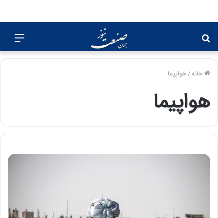
جستجو
منو
برای
خانه
/
هواپیما
هواپیما