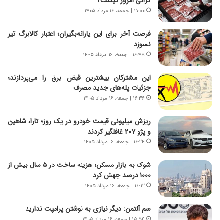
گرانی امروز کیست؟
ر
ن‌
۱۷:۰۰ | جمعه، ۱۶ مرداد ۱۴۰۵
ا
ه
ق
ا
فرصت آخر برای این یارانه‌بگیران؛ اعتبار کالابرگ تیر
ت
ی
نسوزد
ص
ا
۱۶:۴۸ | جمعه، ۱۶ مرداد ۱۴۰۵
ا
ت
د
ا
این مشترکان بیشترین قبض برق را می‌پردازند؛
ا
ق
جزئیات پله‌های جدید مصرف
ی
ا
۱۶:۳۶ | جمعه، ۱۶ مرداد ۱۴۰۵
ر
ی
ا
ر
ریزش میلیونی قیمت خودرو در یک روز؛ تارا، شاهین
ن
ا
و پژو ۲۰۷ غافلگیر کردند
|
ن
ا
۱۶:۲۴ | جمعه، ۱۶ مرداد ۱۴۰۵
د
ع
ر
ت
پ
شوک به بازار مسکن؛ هزینه ساخت در ۵ سال بیش از
م
ی
۱۰۰۰ درصد جهش کرد
ا
ح
۱۶:۱۲ | جمعه، ۱۶ مرداد ۱۴۰۵
د
م
م
ل
سم آلتمن: دیگر نیازی به نوشتن پرامپت ندارید
ر
ه
۱۵:۵۴ | جمعه، ۱۶ مرداد ۱۴۰۵