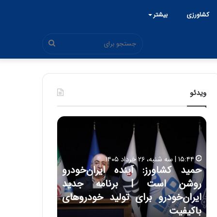
کشاورزی
بیشتر
جستجو
برای
ویدئو
ح
س
ی
ن
ع
: آینده ایران‌خودرو
ل
۱۷:۳۹ | سه شنبه، ۲۲ اردیبهشت ۱۴۰۵
| برنامه جدید
حسین علایی: در طول تاریخ ای
ا
ی
برای تولید خودروهای
هیچگاه جز این جنگ، نتوانست
ی
مقابل چنین قدرتی بایستد
: