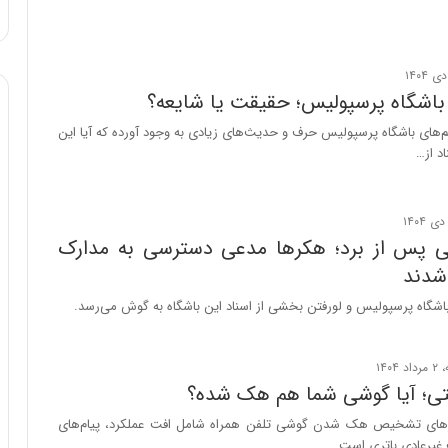
ا
:
و
آ
ر
ی
م
ن
ی
د
اشگاه پرسپولیس؛ حقیقت یا شایعه؟
ا
ه
های باشگاه پرسپولیس حرف و حدیث‌های زیادی به وجود آورده که آیا این
ن
ا
اد از…
ه
ی
؛
ر
ب
ا
ا
ن‌
ی پس از برد؛ هکرها مدعی دسترسی به مدارک
ز
خ
ن
و
شدند
د
د
شگاه پرسپولیس و لورفتن بخشی از اسناد این باشگاه به گوش می‌رسد.
ه
ر
پ
و
ن
ر
ه
و
تی؛ آیا گوشی شما هم هک شده؟
ا
ش
ن
ن
کارهای تشخیص هک شدن گوشی تلفن همراه شامل افت عملکرد، پیام‌های
ی
ا
یرعادی باتری است.