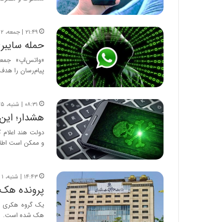
۲۱:۴۹ | جمعه، ۱۲ بهمن ۱۴۰۳
حمله سایبر
«واتس‌اپ» جمعه
پیام‌رسان را هدف
۰۸:۳۱ | شنبه، ۲۵ آذر ۱۴۰۲
هشدار؛ این
دولت هند اعلام 
و ممکن است اطلاع
۱۴:۴۳ | شنبه، ۱ مهر ۱۴۰۲
پرونده هک‌
هک شده است.