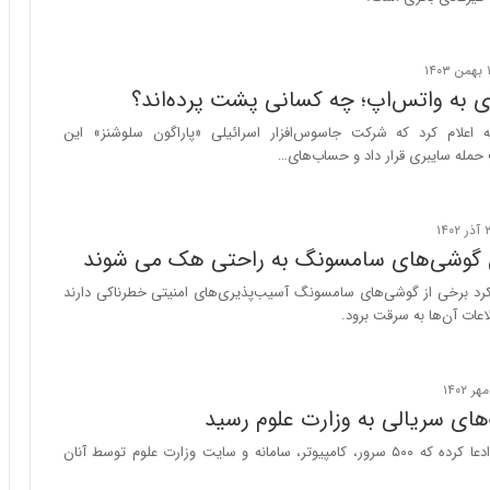
ا
س
ب
ت
ر
|
ن
ب
ی به واتس‌اپ؛ چه کسانی پشت پرده‌اند؟
د
ر
ه
ن
 اعلام کرد که شرکت جاسوس‌افزار اسرائیلی «پاراگون سلوشنز» این
ب
ا
 حمله سایبری قرار داد و حساب‌های…
ز
م
ر
ه
گ
ج
؟
د
 گوشی‌های سامسونگ به راحتی هک می‌ شوند
ی
د
کرد برخی از گوشی‌های سامسونگ آسیب‌پذیری‌های امنیتی خطرناکی دارند
ا
ات آن‌ها به سرقت برود.
ی
ر
ا
ن‌
های سریالی به وزارت علوم رسید
خ
و
یک گروه هکری ادعا کرده که ۵۰۰ سرور، کامپیوتر، سامانه و سایت وزارت علوم توسط آنان
د
ر