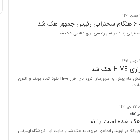
ی
ف
ی
 شد
ت
نرانی زنده ابراهیم رئیسی برای دقایقی هک شد.
H هک شد
ماموران FBI از شش ماه پیش به سرورهای گروه باج افزار Hive نفوذ کرده بودند و اکنون
ایت…
 کالا؛
هک شده است یا نه
جی‌کالا در توییتی ادعاهای مربوط به هک شدن سایت این فروشگاه اینترنتی