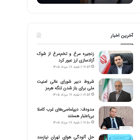
د
ر
ط
و
ل
آخرین اخبار
ت
ا
ر
زنجیره مرغ و تخم‌مرغ از شوک
ی
آزادسازی ارز عبور کرد
خ
۱۷:۵۹ | شنبه، ۱۷ مرداد ۱۴۰۵
ا
ی
شروط دبیر شورای عالی امنیت
ر
ملی برای باز شدن تنگه هرمز
ا
۱۷:۵۲ | شنبه، ۱۷ مرداد ۱۴۰۵
ن
،
ه
مدودف: دیپلماسی‌های غرب کاملا
ی
بی‌اعتبار هستند
چ
۱۷:۵۰ | شنبه، ۱۷ مرداد ۱۴۰۵
گ
ا
حل آلودگی هوای تهران نیازمند