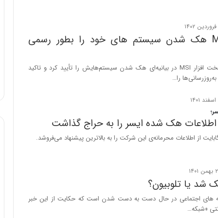
و
ب
ر
کمپانی MSI هک شدن سیستم های خود را بطور رسمی
ا
ی
ت
شرکت سازنده سخت افزار MSI در بیانیه‌ای هک شدن سیستم‌هایش را تأیید کرد و تاکید
و
ه‌روزرسانی‌ها را…
ل
ی
د
خ
ر؛
اطلاعات هک شده ایسر را به حراج گذاشت
و
د
ر
و
ه
ا
ک شد یا تلوبیون؟
ی
ب
ه های اجتماعی در حال دست به دست شدن است که حکایت از این خبر
ا
نتی «شبکه…
ک