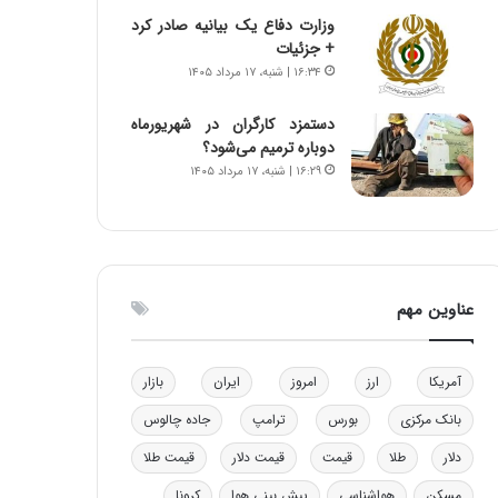
ا
وزارت دفاع یک بیانیه صادر کرد
ب
+ جزئیات
ل
۱۶:۳۴ | شنبه، ۱۷ مرداد ۱۴۰۵
چ
ن
دستمزد کارگران در شهریورماه
ی
دوباره ترمیم می‌شود؟
ن
۱۶:۲۹ | شنبه، ۱۷ مرداد ۱۴۰۵
ق
د
ر
ت
ی
ب
عناوین مهم
ا
ی
س
آمریکا
ارز
امروز
ایران
بازار
ت
د
بانک مرکزی
بورس
ترامپ
جاده چالوس
دلار
طلا
قیمت
قیمت دلار
قیمت طلا
مسکن
هواشناسی
پیش بینی هوا
کرونا