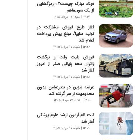
س
فولاد مبارکه چیست؟ ؛ رمزگشایی
ت
از یک سوءتفاهم
|
۱۳:۳۱ | شنبه، ۱۷ مرداد ۱۴۰۵
ب
آغاز طرح فروش مشارکت در
ر
تولید سایپا/ مبلغ پیش پرداخت
ن
اعلام شد
ا
م
۱۳:۲۶ | شنبه، ۱۷ مرداد ۱۴۰۵
ه
فروش بلیت رفت و برگشت
ج
زائران دهه پایانی صفر از امروز
د
آغاز شد
ی
۱۳:۱۸ | شنبه، ۱۷ مرداد ۱۴۰۵
د
ا
عرضه بنزین در بندرعباس بدون
ی
محدودیت از سر گرفته شد
ر
۱۳:۱۰ | شنبه، ۱۷ مرداد ۱۴۰۵
ا
ن‌
ثبت نام آزمون ارشد علوم پزشکی
خ
آغاز شد
و
۱۳:۰۴ | شنبه، ۱۷ مرداد ۱۴۰۵
د
ر