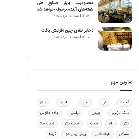
محدودیت‌ برق صنایع طی
و
هفته‌های آینده برطرف خواهد شد
ب
۱۲:۵۶ | شنبه، ۱۷ مرداد ۱۴۰۵
ر
ا
ذخایر طلای چین افزایش یافت
ی
۱۲:۴۵ | شنبه، ۱۷ مرداد ۱۴۰۵
ت
و
ل
ی
د
خ
و
عناوین مهم
د
ر
و
آمریکا
ارز
امروز
ایران
بازار
ه
ا
بانک مرکزی
بورس
ترامپ
جاده چالوس
ی
ب
دلار
طلا
قیمت
قیمت دلار
قیمت طلا
ا
مسکن
هواشناسی
پیش بینی هوا
کرونا
ک