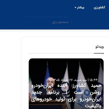
کشاورزی
بیشتر
جستجو
برای
ویدئو
ح
م
ی
د
۱۵:۴۴ | سه شنبه، ۲۶ خرداد ۱۴۰۵
ک
حمید کشاورز: آینده ایران‌خودرو
ش
روشن است | برنامه جدید
ا
و
ایران‌خودرو برای تولید خودروهای
ر
باکیفیت
ز