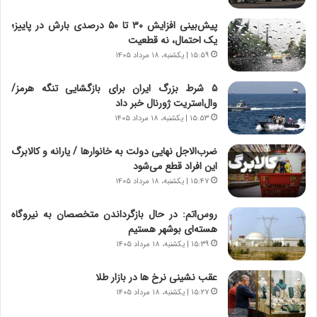
د
ا
ر
ن
پیش‌بینی افزایش ۳۰ تا ۵۰ درصدی بارش در پاییز؛
و
،
یک احتمال، نه قطعیت
ر
ه
۱۵:۵۹ | یکشنبه، ۱۸ مرداد ۱۴۰۵
و
ی
ش
چ
۵ شرط بزرگ ایران برای بازگشایی تنگه هرمز/
ن
گ
وال‌استریت ژورنال خبر داد
ا
ا
۱۵:۵۳ | یکشنبه، ۱۸ مرداد ۱۴۰۵
س
ه
ت
ج
ضرب‌الاجل نهایی دولت به خانوارها / یارانه و کالابرگ
|
ز
این افراد قطع می‌شود
ب
ا
ر
۱۵:۴۷ | یکشنبه، ۱۸ مرداد ۱۴۰۵
ی
ن
ن
ا
ج
روس‌اتم: در حال بازگرداندن متخصصان به نیروگاه
م
ن
هسته‌ای بوشهر هستیم
ه
گ
۱۵:۳۹ | یکشنبه، ۱۸ مرداد ۱۴۰۵
ج
،
د
ن
عقب نشینی نرخ ها در بازار طلا
ی
ت
۱۵:۲۷ | یکشنبه، ۱۸ مرداد ۱۴۰۵
د
و
ا
ا