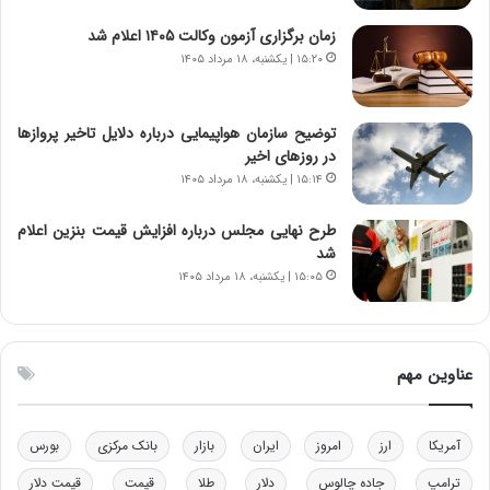
ی
ن
زمان برگزاری آزمون وکالت ۱۴۰۵ اعلام شد
ر
س
۱۵:۲۰ | یکشنبه، ۱۸ مرداد ۱۴۰۵
ا
ت
ن‌
ه
خ
د
توضیح سازمان هواپیمایی درباره دلایل تاخیر پروازها
و
ر
در روزهای اخیر
د
م
۱۵:۱۴ | یکشنبه، ۱۸ مرداد ۱۴۰۵
ر
ق
و
ا
ب
ب
طرح نهایی مجلس درباره افزایش قیمت بنزین اعلام
ر
ل
شد
ا
چ
۱۵:۰۵ | یکشنبه، ۱۸ مرداد ۱۴۰۵
ی
ن
ت
ی
و
ن
ل
ق
عناوین مهم
ی
د
د
ر
خ
ت
آمریکا
ارز
امروز
ایران
بازار
بانک مرکزی
بورس
و
ی
د
ب
ترامپ
جاده چالوس
دلار
طلا
قیمت
قیمت دلار