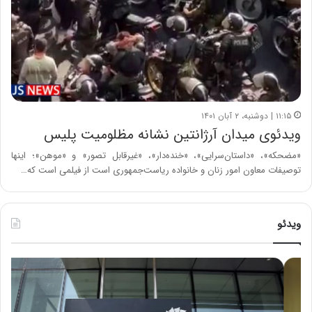
۱۱:۱۵ | دوشنبه، ۲ آبان ۱۴۰۱
ویدئوی میدان آرژانتین نشانه مظلومیت پلیس
«مضحکه»، «داستان‌سرایی»، «خنده‌دار»، «غیر‌قابل تصور» و «موهن»؛ اینها
توصیفات معاون امور زنان و خانواده ریاست‌جمهوری است از فیلمی است که…
ویدئو
خ
چ
س
ی
ا
ن
ر
و