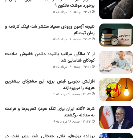
ی
پ
برخورد موشک فالکون ۹
ا
ن
۲۳:۰۹ | جمعه، ۱۶ مرداد ۱۴۰۵
ت
ه
ا
ا
نتیجه آزمون ورودی سمپاد منتشر شد؛ لینک کارنامه و
ق
ن
زمان ثبت‌نام
ا
ی
۲۳:۰۲ | جمعه، ۱۶ مرداد ۱۴۰۵
ی
ا
ر
ب
از ۷ سالگی مراقب باشید؛ دشمن خاموش سلامت
ا
ر
کودکان شناسایی شد
ن
ن
د
۲۳:۰۰ | جمعه، ۱۶ مرداد ۱۴۰۵
د
ر
ه
پ
ب
افزایش نجومی قبض برق؛ این مشترکان بیشترین
ی
ز
هزینه را می‌پردازند
ح
ر
۲۲:۵۲ | جمعه، ۱۶ مرداد ۱۴۰۵
م
گ
ل
؟
شرط ۲گانه ایران برای تنگه هرمز؛ تحریم‌ها و غرامت
ه
به معادله برگشتند
آ
۲۲:۳۳ | جمعه، ۱۶ مرداد ۱۴۰۵
م
ر
پرونده پول‌های نفتی جنجالی شد؛ وزیر نفت در