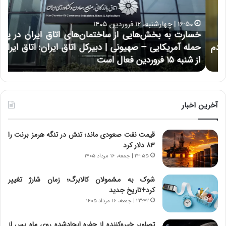
ت
ب
ب
ح
۱۶:۵۰ | چهارشنبه، ۱۲ فروردین ۱۴۰۵
ه
ر
خسارت به بخش‌هایی از ساختمان‌های اتاق ایران در پی
ب
ا
حمله آمریکایی – صهیونی | دبیرکل اتاق ایران: اتاق ایران
خ
ن
از شنبه ۱۵ فروردین فعال است
چ
ش‌
خ
ه
ا
ا
و
ی
ر
ی
م
آخرین اخبار
ا
ی
ز
ا
قیمت نفت صعودی ماند؛ تنش در تنگه هرمز برنت را
س
ن
۸۳ دلار کرد
ا
ه
خ
؛
۲۳:۵۵ | جمعه، ۱۶ مرداد ۱۴۰۵
ت
ب
م
ا
شوک به مشمولان کالابرگ؛ زمان شارژ تغییر
ا
ز
کرد+تاریخ جدید
ن‌
ن
۲۳:۴۲ | جمعه، ۱۶ مرداد ۱۴۰۵
ه
د
ا
ه
تصاویر خیره‌کننده از حفره ایجادشده روی ماه پس از