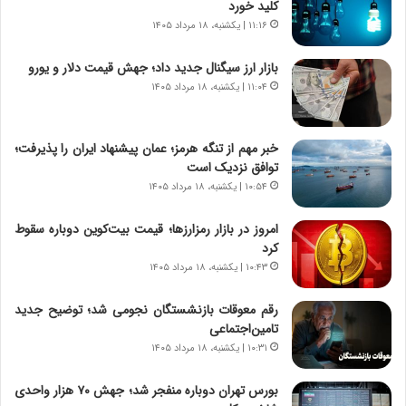
کلید خورد
ر
ت
ی
و
۱۱:۱۶ | یکشنبه، ۱۸ مرداد ۱۴۰۵
خ
ر
ا
م
بازار ارز سیگنال جدید داد؛ جهش قیمت دلار و یورو
ی
د
۱۱:۰۴ | یکشنبه، ۱۸ مرداد ۱۴۰۵
ر
ر
ا
ا
ن
ق
خبر مهم از تنگه هرمز؛ عمان پیشنهاد ایران را پذیرفت؛
،
ت
توافق نزدیک است
ه
ص
۱۰:۵۴ | یکشنبه، ۱۸ مرداد ۱۴۰۵
ی
ا
چ
د
امروز در بازار رمزارزها؛ قیمت بیت‌کوین دوباره سقوط
گ
ا
کرد
ا
ی
۱۰:۴۳ | یکشنبه، ۱۸ مرداد ۱۴۰۵
ه
ر
ج
ا
رقم معوقات بازنشستگان نجومی شد؛ توضیح جدید
ز
ن
تامین‌اجتماعی
ا
|
ی
۱۰:۳۱ | یکشنبه، ۱۸ مرداد ۱۴۰۵
ا
ن
ع
ج
ت
بورس تهران دوباره منفجر شد؛ جهش ۷۰ هزار واحدی