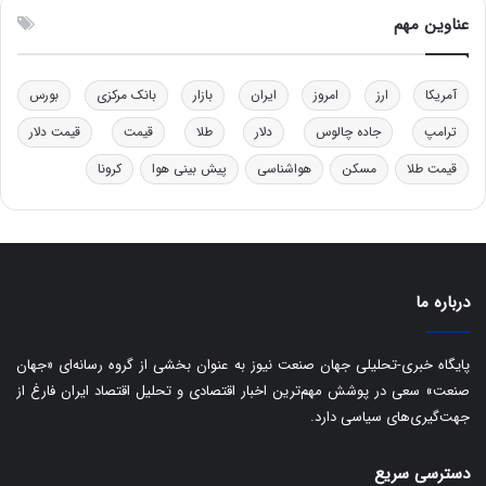
ق
س
عناوین مهم
د
ت
ر
ت
آمریکا
ارز
امروز
ایران
بازار
بانک مرکزی
بورس
ی
ب
ترامپ
جاده چالوس
دلار
طلا
قیمت
قیمت دلار
ا
قیمت طلا
مسکن
هواشناسی
پیش بینی هوا
کرونا
ی
س
ت
د
درباره ما
پایگاه خبری-تحلیلی جهان صنعت نیوز به عنوان بخشی از گروه رسانه‌ای «جهان
صنعت» سعی در پوشش مهم‌ترین اخبار اقتصادی و تحلیل اقتصاد ایران فارغ از
جهت‌گیری‌های سیاسی دارد.
دسترسی سریع