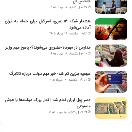
ن
م
شاخص کل
گ
ا
۱۰:۲۱ | یکشنبه، ۱۸ مرداد ۱۴۰۵
،
د
ن
م
هشدار شبکه ۱۳ عبری؛ اسرائیل برای حمله به ایران
ت
ر
آماده می‌شود
و
د
۱۰:۱۶ | یکشنبه، ۱۸ مرداد ۱۴۰۵
ا
م
ن
ه
مدارس در مهرماه حضوری می‌شوند؟؛ پاسخ مهم وزیر
س
ن
۱۰:۱۰ | یکشنبه، ۱۸ مرداد ۱۴۰۵
ت
و
ه
ز
د
ا
سهمیه بنزین کم شد؛ خبر مهم دولت درباره کالابرگ
ر
ز
۰۹:۵۰ | یکشنبه، ۱۸ مرداد ۱۴۰۵
م
ب
ق
ی
ا
ن
ب
ن
عصر پول ارزان تمام شد | قمار بزرگ دولت‌ها با هوش
ل
ر
مصنوعی
چ
ف
۰۹:۳۹ | یکشنبه، ۱۸ مرداد ۱۴۰۵
ن
ت
ی
ه
ن
ا