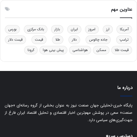
ن
ا
ق
س
عناوین مهم
د
ت
ر
ت
آمریکا
ارز
امروز
ایران
بازار
بانک مرکزی
بورس
ی
ب
ترامپ
جاده چالوس
دلار
طلا
قیمت
قیمت دلار
ا
قیمت طلا
مسکن
هواشناسی
پیش بینی هوا
کرونا
ی
س
ت
د
درباره ما
پایگاه خبری-تحلیلی جهان صنعت نیوز به عنوان بخشی از گروه رسانه‌ای «جهان
صنعت» سعی در پوشش مهم‌ترین اخبار اقتصادی و تحلیل اقتصاد ایران فارغ از
جهت‌گیری‌های سیاسی دارد.
دسترسی سریع