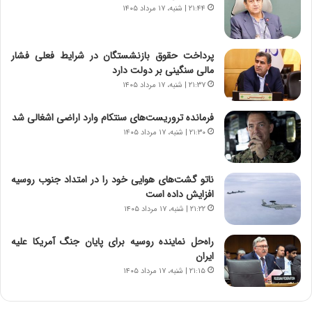
ن
م
۲۱:۴۴ | شنبه، ۱۷ مرداد ۱۴۰۵
گ
ا
،
د
ن
م
پرداخت حقوق بازنشستگان در شرایط فعلی فشار
ت
ر
مالی سنگینی بر دولت دارد
و
د
۲۱:۳۷ | شنبه، ۱۷ مرداد ۱۴۰۵
ا
م
ن
ه
فرمانده تروریست‌های سنتکام وارد اراضی اشغالی شد
س
ن
۲۱:۳۰ | شنبه، ۱۷ مرداد ۱۴۰۵
ت
و
ه
ز
د
ا
ناتو گشت‌های هوایی خود را در امتداد جنوب روسیه
ر
ز
افزایش داده است
م
ب
۲۱:۲۲ | شنبه، ۱۷ مرداد ۱۴۰۵
ق
ی
ا
ن
ب
ن
راه‌حل نماینده روسیه برای پایان جنگ آمریکا علیه
ل
ر
ایران
چ
ف
۲۱:۱۵ | شنبه، ۱۷ مرداد ۱۴۰۵
ن
ت
ی
ه