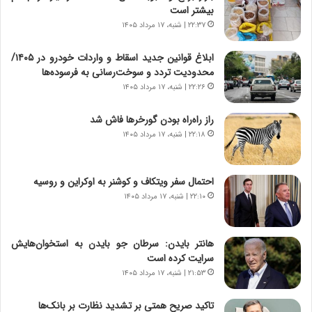
بیشتر است
ر
ت
ی
و
۲۲:۳۷ | شنبه، ۱۷ مرداد ۱۴۰۵
خ
ر
ا
م
ابلاغ قوانین جدید اسقاط و واردات خودرو در ۱۴۰۵/
ی
د
محدودیت تردد و سوخت‌رسانی به فرسوده‌ها
ر
ر
۲۲:۲۶ | شنبه، ۱۷ مرداد ۱۴۰۵
ا
ا
ن
ق
راز راه‌راه بودن گورخرها فاش شد
،
ت
۲۲:۱۸ | شنبه، ۱۷ مرداد ۱۴۰۵
ه
ص
ی
ا
چ
د
احتمال سفر ویتکاف و کوشنر به اوکراین و روسیه
گ
ا
۲۲:۱۰ | شنبه، ۱۷ مرداد ۱۴۰۵
ا
ی
ه
ر
ج
ا
هانتر بایدن: سرطان جو بایدن به استخوان‌هایش
ز
ن
سرایت کرده است
ا
|
ی
۲۱:۵۳ | شنبه، ۱۷ مرداد ۱۴۰۵
ا
ن
ع
ج
ت
تاکید صریح همتی بر تشدید نظارت بر بانک‌ها