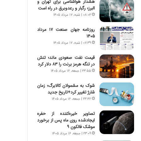
هشدار هواشناسی برای تهران و
ا
س
البرز؛ رگبار و رعدوبرق در راه است
ب
ت
ر
|
۰۸:۰۲ | شنبه، ۱۷ مرداد ۱۴۰۵
ن
ب
د
ر
روزنامه جهان صنعت ۱۷ مرداد
ه
ن
۱۴۰۵
ب
ا
۰۷:۳۹ | شنبه، ۱۷ مرداد ۱۴۰۵
ز
م
ر
ه
قیمت نفت صعودی ماند؛ تنش
گ
ج
در تنگه هرمز برنت را ۸۳ دلار کرد
؟
د
۲۳:۵۵ | جمعه، ۱۶ مرداد ۱۴۰۵
ی
د
شوک به مشمولان کالابرگ؛ زمان
ا
شارژ تغییر کرد+تاریخ جدید
ی
۲۳:۴۲ | جمعه، ۱۶ مرداد ۱۴۰۵
ر
ا
تصاویر خیره‌کننده از حفره
ن‌
ایجادشده روی ماه پس از برخورد
خ
موشک فالکون ۹
و
د
۲۳:۰۹ | جمعه، ۱۶ مرداد ۱۴۰۵
ر