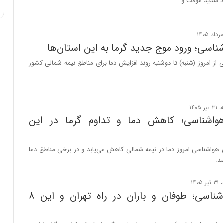
د شدید موقت و…
:
ا
ت
ا
اسی؛ ورود موج جدید گرما به این استان‌ها
ق
ا
از امروز (شنبه) تا دوشنبه روند افزایش دما برای مناطق نیمه شمالی کشور
ی
ر
ا
ن
ا
واشناسی؛ کاهش دما و تداوم گرما در این
ز
ش
ن
هواشناسی امروز دما در نیمه شمالی کاهش می‌یابد و در برخی مناطق دما
ب
ه
۱
۵
هشدار هواشناسی؛ طوفان و باران در راه تهران و این ۸
ف
ر
و