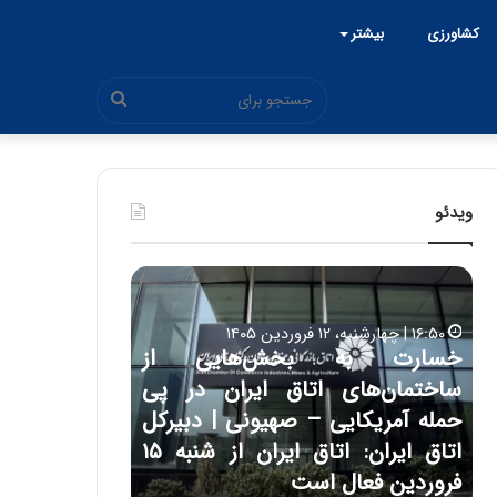
کشاورزی
بیشتر
جستجو
برای
ویدئو
چ
ح
ی
م
ن
ی
و
د
 از
۱۵:۴۴ | سه شنبه، ۲۶ خرداد ۱۴۰۵
ب
ک
ر پی
حمید کشا
ح
ش
بیرکل
روشن ا
ر
ا
۱۲:۱۸ | دوشنبه، ۱۸ اسفند ۱۴۰۴
ا
و
اتاق ایران: اتاق ایران از شنبه ۱۵
چین و بحران خاورمیانه؛ بازنده
ایران‌خو
ن
ر
پنهان یا برنده بزرگ؟
باکیفیت
خ
ز