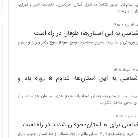
ه
علام‌کرد: امروز (شنبه) در شرق گیلان، مازندران، ارتفاعات البرز و تهران،
ا
باران و رعد و…
ی
ی
ا
اسی به این استان‌ها؛ طوفان در راه است
ز
ش‌بینی و مدیریت بحران مخاطرات وضع هوا از وقوع رگبار و رعد و برق و
س
ا
خ
ت
م
ا
هشدار هواشناسی به این استان‌ها؛ تداوم ۵ روزه باد و
ن‌
ه
ا
پیش‌بینی و مدیریت بحران مخاطرات وضع هوای سازمان هواشناسی از
ی
ای برخی مناطق کشور…
ا
ت
ا
تان؛ طوفان شدید در راه است
ق
ا
سازمان هواشناسی امروز (دوشنبه) برای ۷ استان واقع در نوار شمالی و سه استان جنوب شرق