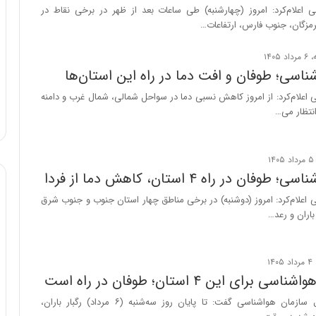
 اعلام‌کرد: امروز (چهارشنبه) طی ساعات بعد از ظهر در برخی نقاط در
ه
مزگان، جنوب فارس، ارتفاعات…
ی
و
ن
اسی؛ طوفان و افت دما در راه این استان‌ها
ی
|
اعلام‌کرد: از امروز کاهش نسبی دما در سواحل شمالی، شمال غرب و دامنه
د
انتظار می…
ب
ی
ر
ک
ان در راه ۴ استان، کاهش دما از فردا
ل
ا
اعلام‌کرد: امروز (دوشنبه) در برخی مناطق چهار استان جنوب و جنوب شرق
ت
باران و رعد…
ا
ق
ا
ی
برای این ۴ استان؛ طوفان در راه است
ر
ا
یک مقام مسئول سازمان هواشناسی گفت: تا پایان روز سه‌شنبه (۶ مرداد) رگبار باران،
ن