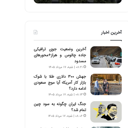
ا
:
و
آ
ر
ی
م
ن
ی
د
آخرین اخبار
ا
ه
ن
ا
ه
ی
آخرین وضعیت جوی ترافیکی
؛
ر
جاده چالوس و هراز+محورهای
ب
ا
مسدود
ا
ن‌
۰۸:۲۱ | شنبه، ۱۷ مرداد ۱۴۰۵
ز
خ
ن
و
جهش ۳۰۰ دلاری طلا با شوک
د
د
بازار کار آمریکا؛ آیا موج صعودی
ه
ر
ادامه دارد؟
پ
و
۰۸:۱۳ | شنبه، ۱۷ مرداد ۱۴۰۵
ن
ر
جنگ ایران چگونه به سود چین
ه
و
تمام شد؟
ا
ش
۰۸:۰۶ | شنبه، ۱۷ مرداد ۱۴۰۵
ن
ن
ی
ا