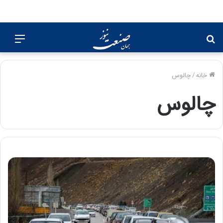
جستجو
منو
برای
خانه
/
چالوس
چالوس