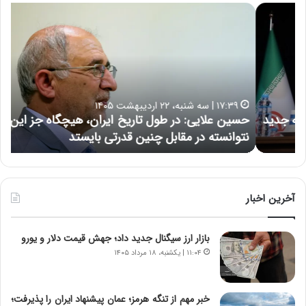
ح
ه
س
ش
ی
د
ن
ا
ع
ر
ل
د
ا
ر
۱۷:۳۹ | سه شنبه، ۲۲ اردیبهشت ۱۴۰۵
ی
ب
حسین علایی: در طول تاریخ ایران، هیچگاه جز این جنگ،
ه
ی
ا
نتوانسته در مقابل چنین قدرتی بایستد
ه
:
ر
د
ه
ر
خ
ط
ط
و
ر
آخرین اخبار
ل
ا
ت
ب
بازار ارز سیگنال جدید داد؛ جهش قیمت دلار و یورو
ا
ر
ر
ت
۱۱:۰۴ | یکشنبه، ۱۸ مرداد ۱۴۰۵
ی
و
خ
ر
ا
م
خبر مهم از تنگه هرمز؛ عمان پیشنهاد ایران را پذیرفت؛