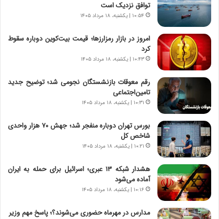
ی
د
توافق نزدیک است
ر
ر
۱۰:۵۴ | یکشنبه، ۱۸ مرداد ۱۴۰۵
ا
ا
ن
ق
امروز در بازار رمزارزها؛ قیمت بیت‌کوین دوباره سقوط
،
ت
کرد
ه
ص
۱۰:۴۳ | یکشنبه، ۱۸ مرداد ۱۴۰۵
ی
ا
چ
د
رقم معوقات بازنشستگان نجومی شد؛ توضیح جدید
گ
ا
تامین‌اجتماعی
ا
ی
۱۰:۳۱ | یکشنبه، ۱۸ مرداد ۱۴۰۵
ه
ر
ج
ا
بورس تهران دوباره منفجر شد؛ جهش ۷۰ هزار واحدی
ز
ن
شاخص کل
ا
|
ی
۱۰:۲۱ | یکشنبه، ۱۸ مرداد ۱۴۰۵
ا
ن
ع
ج
ت
هشدار شبکه ۱۳ عبری؛ اسرائیل برای حمله به ایران
ن
م
آماده می‌شود
گ
ا
۱۰:۱۶ | یکشنبه، ۱۸ مرداد ۱۴۰۵
،
د
ن
م
مدارس در مهرماه حضوری می‌شوند؟؛ پاسخ مهم وزیر