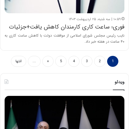
۱۰:۵۹ | سه شنبه، ۲۵ اردیبهشت ۱۴۰۳
فوری؛ ساعت کاری کارمندان کاهش یافت+جزئیات
نایب رئیس مجلس شورای اسلامی از موافقت دولت با کاهش ساعت کاری به
۴۰ ساعت در هفته خبر داد.
1
2
3
4
5
»
...
انتها
ویدئو
ح
ح
م
س
ی
ی
د
ن
ک
ع