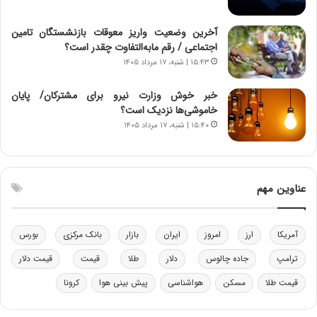
ن‌
ه
خ
د
آخرین وضعیت واریز معوقات بازنشستگان تامین
و
ر
اجتماعی / رقم مابه‌التفاوت چقدر است؟
د
م
۱۵:۴۳ | شنبه، ۱۷ مرداد ۱۴۰۵
ر
ق
و
ا
ب
ب
خبر خوش وزارت نیرو برای مشترکان/ پایان
ر
ل
خاموشی‌ها نزدیک است؟
ا
چ
۱۵:۴۰ | شنبه، ۱۷ مرداد ۱۴۰۵
ی
ن
ت
ی
و
ن
ل
ق
عناوین مهم
ی
د
د
ر
خ
ت
آمریکا
ارز
امروز
ایران
بازار
بانک مرکزی
بورس
و
ی
د
ب
ترامپ
جاده چالوس
دلار
طلا
قیمت
قیمت دلار
ر
ا
قیمت طلا
مسکن
هواشناسی
پیش بینی هوا
کرونا
و
ی
ه
س