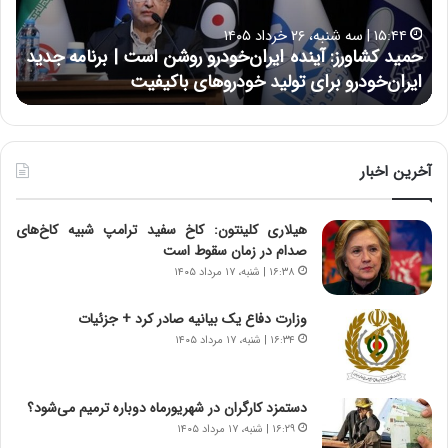
ش
ل
ا
ا
۱۵:۴۴ | سه شنبه، ۲۶ خرداد ۱۴۰۵
و
ی
حمید کشاورز: آینده ایران‌خودرو روشن است | برنامه جدید
ح
ر
ی
ایران‌خودرو برای تولید خودروهای باکیفیت
ن
ز
:
:
د
آ
ر
ی
ط
ن
و
آخرین اخبار
د
ل
ه
ت
هیلاری کلینتون: کاخ سفید ترامپ شبیه کاخ‌های
ا
ا
صدام در زمان سقوط است
ی
ر
ر
ی
۱۶:۳۸ | شنبه، ۱۷ مرداد ۱۴۰۵
ا
خ
ن‌
ا
وزارت دفاع یک بیانیه صادر کرد + جزئیات
خ
ی
۱۶:۳۴ | شنبه، ۱۷ مرداد ۱۴۰۵
و
ر
د
ا
ر
ن
دستمزد کارگران در شهریورماه دوباره ترمیم می‌شود؟
و
،
۱۶:۲۹ | شنبه، ۱۷ مرداد ۱۴۰۵
ر
ه