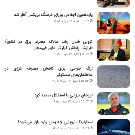
و
ی
ش
چ
یازدهمین اجلاس وزرای فرهنگ بریکس آغاز شد
ن
گ
۱۶:۱۲ | شنبه، ۱۷ مرداد ۱۴۰۵
ا
ا
س
ه
ت
ج
نزولی شدن رشد سالانه مصرف برق در کشور/
|
ز
افزایش پاداش گزارش ماینر غیرمجاز
ب
ا
ر
۱۶:۰۲ | شنبه، ۱۷ مرداد ۱۴۰۵
ی
ن
ن
ا
ج
ارائه طرحی برای کاهش مصرف انرژی در
م
ن
ساختمان‌های مسکونی
ه
گ
۱۵:۵۶ | شنبه، ۱۷ مرداد ۱۴۰۵
ج
،
د
ن
اوزجان بیزاتی با استقلال تمدید کرد
ی
ت
۱۵:۵۲ | شنبه، ۱۷ مرداد ۱۴۰۵
د
و
ا
ا
ی
ن
استارلینک اروپایی چه زمان وارد بازار می‌شود؟
ر
س
۱۵:۴۹ | شنبه، ۱۷ مرداد ۱۴۰۵
ا
ت