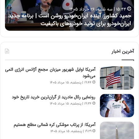
ا
ا
۱۵:۴۴ | سه شنبه، ۲۶ خرداد ۱۴۰۵
و
ی
حمید کشاورز: آینده ایران‌خودرو روشن است | برنامه جدید
ح
ر
ی
ایران‌خودرو برای تولید خودروهای باکیفیت
ن
ز
:
:
د
آ
ر
ی
ط
ن
و
آخرین اخبار
د
ل
ه
ت
آمریکا اوایل شهریور میزبان مجمع آژانس انرژی اتمی
ا
ا
می‌شود
ی
ر
ر
ی
۱۹:۴۴ | پنجشنبه، ۱۵ مرداد ۱۴۰۵
ا
خ
ن‌
ا
رونمایی رئال مادرید از گران‌ترین خرید تاریخ خود
خ
ی
۱۹:۳۶ | پنجشنبه، ۱۵ مرداد ۱۴۰۵
و
ر
د
ا
ر
ن
آمریکا: از پرتاب موشکی کره شمالی مطلع هستیم
و
،
۱۹:۲۹ | پنجشنبه، ۱۵ مرداد ۱۴۰۵
ر
ه