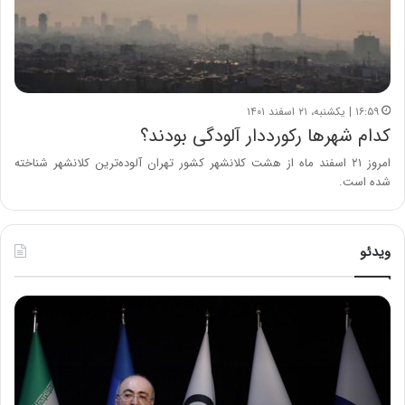
۱۶:۵۹ | یکشنبه، ۲۱ اسفند ۱۴۰۱
کدام شهرها رکورددار آلودگی بودند؟
امروز ۲۱ اسفند ماه از هشت کلانشهر کشور تهران آلوده‌ترین کلانشهر شناخته
شده است.
ویدئو
ح
ح
م
س
ی
ی
د
ن
ک
ع
ش
ل