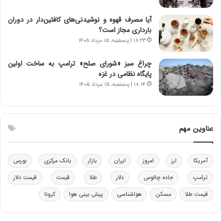
ن‌
ه
خ
د
آیا مصرف قهوه و نوشیدنی‌های کافئین‌دار در دوران
و
ر
بارداری مجاز است؟
د
م
۱۸:۲۳ | پنجشنبه، ۱۵ مرداد ۱۴۰۵
ر
ق
و
ا
ب
ب
چراغ سبز «شورای صلح» ترامپ به ساخت اولین
ر
ل
پایگاه نظامی در غزه
ا
چ
۱۸:۱۴ | پنجشنبه، ۱۵ مرداد ۱۴۰۵
ی
ن
ت
ی
و
ن
ل
ق
عناوین مهم
ی
د
د
ر
خ
ت
آمریکا
ارز
امروز
ایران
بازار
بانک مرکزی
بورس
و
ی
د
ب
ترامپ
جاده چالوس
دلار
طلا
قیمت
قیمت دلار
ر
ا
قیمت طلا
مسکن
هواشناسی
پیش بینی هوا
کرونا
و
ی
ه
س
ا
ت