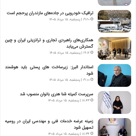
و
ی
ش
چ
ترافیک خودرویی در جاده‌های مازندران پرحجم است
ن
گ
۱۹:۲۰ | پنجشنبه، ۱۵ مرداد ۱۴۰۵
ا
ا
س
ه
ت
ج
همکاری‌های راهبردی تجاری و ترانزیتی ایران و چین
|
ز
گسترش می‌یابد
ب
ا
ر
۱۹:۱۲ | پنجشنبه، ۱۵ مرداد ۱۴۰۵
ی
ن
ن
ا
ج
استاندار البرز: زیرساخت های پستی باید هوشمند
م
ن
شود
ه
گ
۱۹:۰۰ | پنجشنبه، ۱۵ مرداد ۱۴۰۵
ج
،
د
ن
سرپرست کمیته شنا هنری بانوان منصوب شد
ی
ت
۱۸:۴۳ | پنجشنبه، ۱۵ مرداد ۱۴۰۵
د
و
ا
ا
ی
ن
زمینه عرضه خدمات فنی و مهندسی ایران در روسیه
ر
س
تسهیل شود
ا
ت
۱۸:۳۴ | پنجشنبه، ۱۵ مرداد ۱۴۰۵