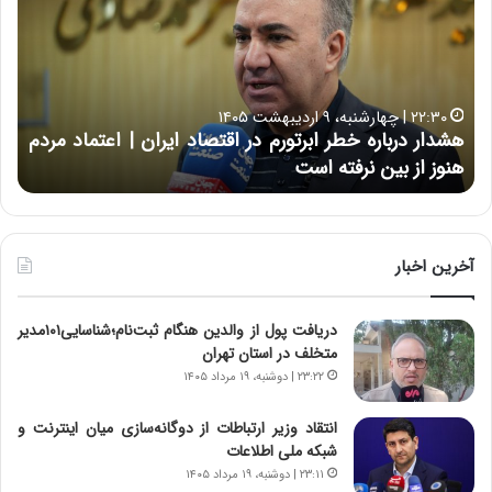
د
ا
ا
ر
ر
ت
د
ب
ر
ه
خ
۲۲:۳۰ | چهارشنبه، ۹ اردیبهشت ۱۴۰۵
ب
ب
هشدار درباره خطر ابرتورم در اقتصاد ایران | اعتماد مردم
ح
ا
خ
هنوز از بین نرفته است
از ش
ر
ش‌
ه
ه
خ
ا
ط
ی
ر
ی
آخرین اخبار
ا
ا
ب
ز
دریافت پول از والدین هنگام ثبت‌نام؛شناسایی۱۰۱مدیر
ر
س
متخلف در استان تهران
ت
ا
و
خ
۲۳:۲۲ | دوشنبه، ۱۹ مرداد ۱۴۰۵
ر
ت
م
م
انتقاد وزیر ارتباطات از دوگانه‌سازی میان اینترنت و
د
ا
شبکه ملی اطلاعات
ر
ن‌
۲۳:۱۱ | دوشنبه، ۱۹ مرداد ۱۴۰۵