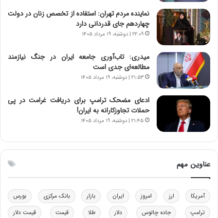
ه
ر
نماینده مردم تهران: استفاده از تخصص زنان در دولت
ن
ی
چهاردهم جای قدردانی دارد
و
ک
۲۲:۰۹ | دوشنبه، ۱۹ مرداد ۱۴۰۵
ز
ا
ا
ی
میدری: تاب‌آوری جامعه ایران در جنگ نیازمند
ز
ی
مطالعه‌ای جدی است
ب
–
۲۱:۵۳ | دوشنبه، ۱۹ مرداد ۱۴۰۵
ی
ص
ن
ه
ن
ی
ادعای مضحک ترامپ برای دریافت غرامت در پی
ر
و
حملات تجاوزکارانه به ایران!
ف
ن
۲۱:۴۵ | دوشنبه، ۱۹ مرداد ۱۴۰۵
ت
ی
ه
|
ا
د
س
ب
عناوین مهم
ت
ی
ر
ک
آمریکا
ارز
امروز
ایران
بازار
بانک مرکزی
بورس
ل
ا
ترامپ
جاده چالوس
دلار
طلا
قیمت
قیمت دلار