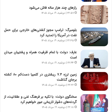
ا
ه
ق
ا
رازهای چند هزار ساله فاش می‌شود
ت
ی
۲۲:۵۷ | دوشنبه، ۱۹ مرداد ۱۴۰۵
ص
ا
ا
ت
د
ا
بلومبرگ: ترامپ مجوز کشتی‌های خارجی برای حمل
ا
ق
نفت در آمریکا را تمدید کرد
ی
ا
۲۲:۴۵ | دوشنبه، ۱۹ مرداد ۱۴۰۵
ر
ی
ا
ر
عارف: دولت با تمام ظرفیت همراه و پشتیبان میدان
ن
ا
است
|
ن
ا
۲۲:۳۴ | دوشنبه، ۱۹ مرداد ۱۴۰۵
د
ع
ر
ت
پ
زمین لرزه ۷.۴ ریشتری در کلمبیا دست‌کم ۸۰ کشته
م
ی
برجای گذاشت
ا
ح
۲۲:۲۶ | دوشنبه، ۱۹ مرداد ۱۴۰۵
د
م
م
ل
سخنگوی دولت: با تکیه بر فرهنگ غنی و عقلانیت، از
ر
ه
گردنه‌های دشوار تاریخی عبور خواهیم کرد
د
آ
۲۲:۱۸ | دوشنبه، ۱۹ مرداد ۱۴۰۵
م
م