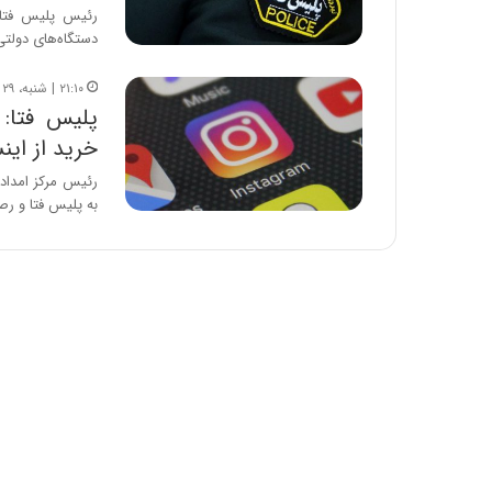
:
رئیس پلیس فتا ف
آ
دستگاه‌های دولت
ی
ن
۲۱:۱۰ | شنبه، ۲۹ شهریور ۱۴۰۴
د
پلیس فتا: 
ه
خرید از این
ا
ی
رئیس مرکز امداد 
ر
به پلیس فتا و 
ا
ن‌
خ
و
د
ر
و
ر
و
ش
ن
ا