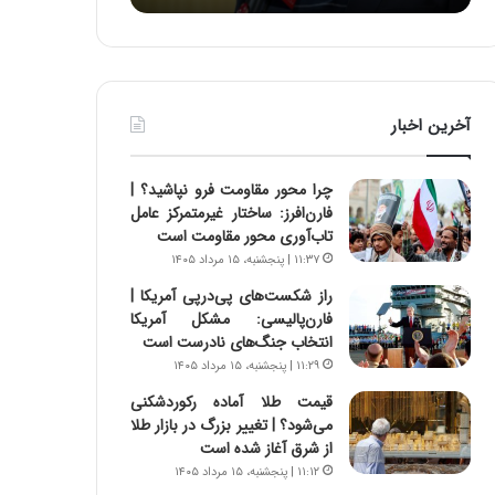
ه
ه
خ
ا
ط
ی
ر
ی
ا
ا
آخرین اخبار
ب
ز
ر
س
ت
ا
چرا محور مقاومت فرو نپاشید؟ |
و
خ
فارن‌افرز: ساختار غیرمتمرکز عامل
ر
ت
تاب‌آوری محور مقاومت است
م
م
۱۱:۳۷ | پنجشنبه، ۱۵ مرداد ۱۴۰۵
د
ا
ر
ن‌
راز شکست‌های پی‌درپی آمریکا |
ا
ه
فارن‌پالیسی: مشکل آمریکا
ق
ا
انتخاب جنگ‌های نادرست است
ت
ی
۱۱:۲۹ | پنجشنبه، ۱۵ مرداد ۱۴۰۵
ص
ا
قیمت طلا آماده رکوردشکنی
ا
ت
می‌شود؟ | تغییر بزرگ در بازار طلا
د
ا
از شرق آغاز شده است
ا
ق
۱۱:۱۲ | پنجشنبه، ۱۵ مرداد ۱۴۰۵
ی
ا