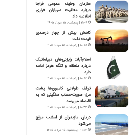
ر
ی
سازمان وظیفه عمومی فراجا
ا
ر
درباره معافیت سربازان فراری
ن
ا
اطلاعیه داد
|
ن
۱۱:۰۹ | پنجشنبه، ۱۵ مرداد ۱۴۰۵
ا
د
کاهش بیش از چهار درصدی
ع
ر
قیمت نفت
ت
پ
م
۱۰:۵۹ | پنجشنبه، ۱۵ مرداد ۱۴۰۵
ی
ا
ح
د
م
اسلام‌آباد: رایزنی‌های دیپلماتیک
م
ل
درباره منطقه و تنگه هرمز ادامه
ر
ه
دارد
د
آ
۱۰:۵۲ | پنجشنبه، ۱۵ مرداد ۱۴۰۵
م
م
توقف طولانی کامیون‌ها پشت
ه
ر
مرز؛ صورت‌حساب سنگینی که به
ن
ی
اقتصاد می‌رسد
و
ک
۱۰:۳۳ | پنجشنبه، ۱۵ مرداد ۱۴۰۵
ز
ا
ا
ی
دریای مازندران از امشب مواج
ز
ی
می‌شود
ب
–
۱۰:۰۴ | پنجشنبه، ۱۵ مرداد ۱۴۰۵
ی
ص