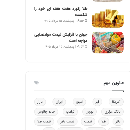
ن
ه
طلا رکورد هفت هفته ای خود را
ن
ی
شکست
ر
و
۰۹:۵۶ | پنجشنبه، ۱۵ مرداد ۱۴۰۵
ف
ن
ت
ی
جهان با افزایش قیمت موادغذایی
ه
|
مواجه است
ا
د
۰۹:۵۲ | پنجشنبه، ۱۵ مرداد ۱۴۰۵
س
ب
ت
ی
ر
ک
ل
ا
عناوین مهم
ت
ا
ق
آمریکا
ارز
امروز
ایران
بازار
ا
ی
بانک مرکزی
بورس
ترامپ
جاده چالوس
ر
ا
دلار
طلا
قیمت
قیمت دلار
قیمت طلا
ن