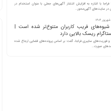
د
راجا با اشاره به افزایش انتشار آگهی‌های جعلی با عنوان استخدام در
ر
ی در سایت‌های آگهی‌محور…
ط
و
ل
شیوه‌های فریب کاربران متنوع‌تر شده است |
ت
ستاگرام ریسک بالایی دارد
ا
ر
و فوریت‌های سایبری فراجا، گفت: بر اساس پرونده‌های قضایی ارجاع شده
ی
رصدهای صورت…
خ
ا
ی
ر
ا
ن
،
ه
ی
چ
گ
ا