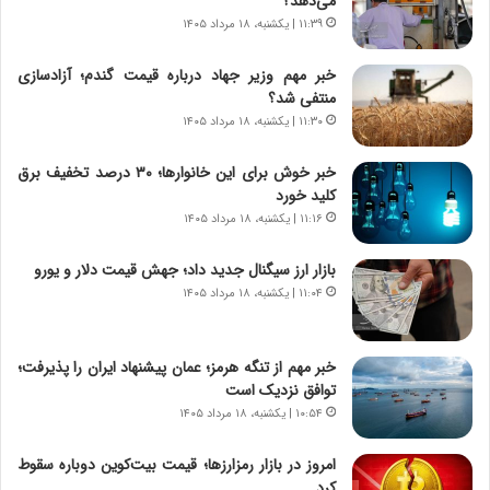
می‌دهد؟
ی
ا
۱۱:۳۹ | یکشنبه، ۱۸ مرداد ۱۴۰۵
ر
ی
ا
ر
خبر مهم وزیر جهاد درباره قیمت گندم؛ آزادسازی
ن
ا
منتفی شد؟
|
ن
ا
۱۱:۳۰ | یکشنبه، ۱۸ مرداد ۱۴۰۵
د
ع
ر
ت
پ
خبر خوش برای این خانوارها؛ ۳۰ درصد تخفیف برق
م
ی
کلید خورد
ا
ح
۱۱:۱۶ | یکشنبه، ۱۸ مرداد ۱۴۰۵
د
م
م
ل
بازار ارز سیگنال جدید داد؛ جهش قیمت دلار و یورو
ر
ه
۱۱:۰۴ | یکشنبه، ۱۸ مرداد ۱۴۰۵
د
آ
م
م
ه
ر
خبر مهم از تنگه هرمز؛ عمان پیشنهاد ایران را پذیرفت؛
ن
ی
توافق نزدیک است
و
ک
۱۰:۵۴ | یکشنبه، ۱۸ مرداد ۱۴۰۵
ز
ا
ا
ی
امروز در بازار رمزارزها؛ قیمت بیت‌کوین دوباره سقوط
ز
ی
کرد