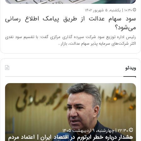
۱۰:۳۰ | یکشنبه، ۵ شهریور ۱۴۰۲
سود سهام عدالت از طریق پیامک اطلاع رسانی
می‌شود؟
رئیس اداره توزیع سود شرکت سپرده گذاری مرکزی گفت: با تقسیم سود نقدی
اکثر شرکت‌های سرمایه پذیر سهام عدالت، بازار…
ویدئو
ه
خ
ش
س
د
ا
ا
ر
ر
ت
د
ب
ر
ه
خ
۲۲:۳۰ | چهارشنبه، ۹ اردیبهشت ۱۴۰۵
ب
ب
هشدار درباره خطر ابرتورم در اقتصاد ایران | اعتماد مردم
ح
ا
خ