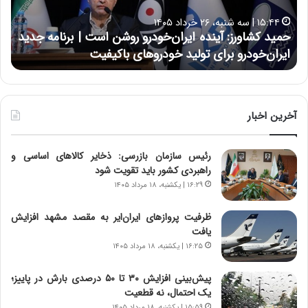
ا
ا
۱۵:۴۴ | سه شنبه، ۲۶ خرداد ۱۴۰۵
و
ی
حمید کشاورز: آینده ایران‌خودرو روشن است | برنامه جدید
ح
ر
ی
ایران‌خودرو برای تولید خودروهای باکیفیت
ن
ز
:
:
د
آ
ر
ی
ط
ن
و
آخرین اخبار
د
ل
ه
ت
رئیس سازمان بازرسی: ذخایر کالاهای اساسی و
ا
ا
راهبردی کشور باید تقویت شود
ی
ر
ر
ی
۱۶:۲۹ | یکشنبه، ۱۸ مرداد ۱۴۰۵
ا
خ
ن‌
ا
ظرفیت پروازهای ایران‌ایر به مقصد مشهد افزایش
خ
ی
یافت
و
ر
۱۶:۲۵ | یکشنبه، ۱۸ مرداد ۱۴۰۵
د
ا
ر
ن
پیش‌بینی افزایش ۳۰ تا ۵۰ درصدی بارش در پاییز؛
و
،
یک احتمال، نه قطعیت
ر
ه
۱۵:۵۹ | یکشنبه، ۱۸ مرداد ۱۴۰۵