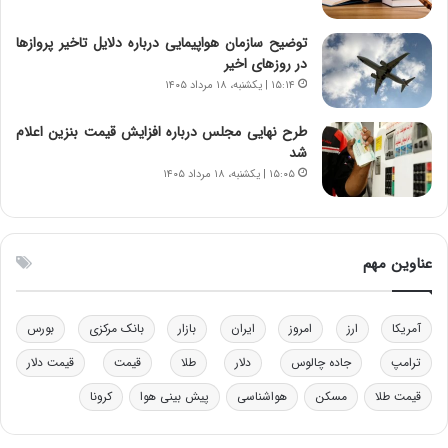
ن‌
ه
خ
د
توضیح سازمان هواپیمایی درباره دلایل تاخیر پروازها
و
ر
در روزهای اخیر
د
م
۱۵:۱۴ | یکشنبه، ۱۸ مرداد ۱۴۰۵
ر
ق
و
ا
ب
ب
طرح نهایی مجلس درباره افزایش قیمت بنزین اعلام
ر
ل
شد
ا
چ
۱۵:۰۵ | یکشنبه، ۱۸ مرداد ۱۴۰۵
ی
ن
ت
ی
و
ن
ل
ق
عناوین مهم
ی
د
د
ر
خ
ت
آمریکا
ارز
امروز
ایران
بازار
بانک مرکزی
بورس
و
ی
د
ب
ترامپ
جاده چالوس
دلار
طلا
قیمت
قیمت دلار
ر
ا
قیمت طلا
مسکن
هواشناسی
پیش بینی هوا
کرونا
و
ی
ه
س
ا
ت