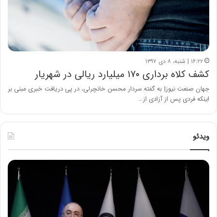
۱۶:۲۲ | شنبه، ۸ دی ۱۳۹۷
کشف کلاه برداری ۱۷۰ میلیارد ریالی در شهریار
جهان صنعت نیوز| به گفته سردار محسن خانچرلی، در پی دریافت خبری مبنی بر
اینکه فردی پس از آزادی از…
ویدئو
ح
ح
م
س
ی
ی
د
ن
ک
ع
ش
ل