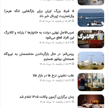
و
ی
ش
چ
۵ شرط بزرگ ایران برای بازگشایی تنگه هرمز/
ن
گ
وال‌استریت ژورنال خبر داد
ا
ا
۱۵:۵۳ | یکشنبه، ۱۸ مرداد ۱۴۰۵
س
ه
ت
ج
ضرب‌الاجل نهایی دولت به خانوارها / یارانه و کالابرگ
|
ز
این افراد قطع می‌شود
ب
ا
ر
۱۵:۴۷ | یکشنبه، ۱۸ مرداد ۱۴۰۵
ی
ن
ن
ا
ج
روس‌اتم: در حال بازگرداندن متخصصان به نیروگاه
م
ن
هسته‌ای بوشهر هستیم
ه
گ
۱۵:۳۹ | یکشنبه، ۱۸ مرداد ۱۴۰۵
ج
،
د
ن
عقب نشینی نرخ ها در بازار طلا
ی
ت
۱۵:۲۷ | یکشنبه، ۱۸ مرداد ۱۴۰۵
د
و
ا
ا
ی
ن
زمان برگزاری آزمون وکالت ۱۴۰۵ اعلام شد
ر
س
۱۵:۲۰ | یکشنبه، ۱۸ مرداد ۱۴۰۵
ا
ت