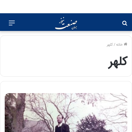
جستجو
منو
برای
خانه
/
کلهر
کلهر