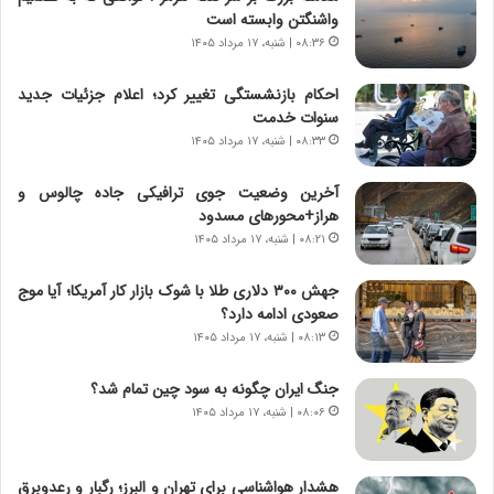
،
ت
واشنگتن وابسته است
ه
ص
۰۸:۳۶ | شنبه، ۱۷ مرداد ۱۴۰۵
ی
ا
چ
د
احکام بازنشستگی تغییر کرد؛ اعلام جزئیات جدید
گ
ا
سنوات خدمت
ا
ی
۰۸:۳۳ | شنبه، ۱۷ مرداد ۱۴۰۵
ه
ر
ج
ا
آخرین وضعیت جوی ترافیکی جاده چالوس و
ز
ن
هراز+محورهای مسدود
ا
|
ی
۰۸:۲۱ | شنبه، ۱۷ مرداد ۱۴۰۵
ا
ن
ع
ج
ت
جهش ۳۰۰ دلاری طلا با شوک بازار کار آمریکا؛ آیا موج
ن
م
صعودی ادامه دارد؟
گ
ا
۰۸:۱۳ | شنبه، ۱۷ مرداد ۱۴۰۵
،
د
ن
م
جنگ ایران چگونه به سود چین تمام شد؟
ت
ر
۰۸:۰۶ | شنبه، ۱۷ مرداد ۱۴۰۵
و
د
ا
م
ن
ه
هشدار هواشناسی برای تهران و البرز؛ رگبار و رعدوبرق