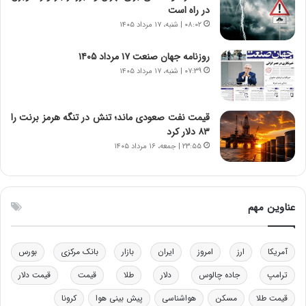
س
ن
در راه است
ت
و
۰۸:۰۲ | شنبه، ۱۷ مرداد ۱۴۰۵
ه
ز
د
ا
روزنامه جهان صنعت ۱۷ مرداد ۱۴۰۵
ر
ز
۰۷:۳۹ | شنبه، ۱۷ مرداد ۱۴۰۵
م
ب
ق
ی
ا
ن
ب
ن
قیمت نفت صعودی ماند؛ تنش در تنگه هرمز برنت را
ل
ر
۸۳ دلار کرد
چ
ف
۲۳:۵۵ | جمعه، ۱۶ مرداد ۱۴۰۵
ن
ت
ی
ه
ن
ا
ق
س
عناوین مهم
د
ت
ر
ت
آمریکا
ارز
امروز
ایران
بازار
بانک مرکزی
بورس
ی
ب
ترامپ
جاده چالوس
دلار
طلا
قیمت
قیمت دلار
ا
قیمت طلا
مسکن
هواشناسی
پیش بینی هوا
کرونا
ی