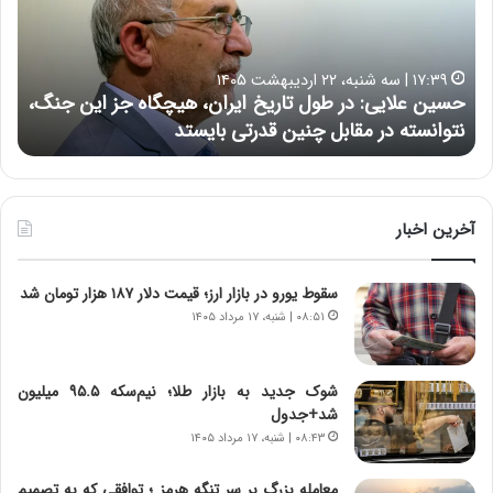
ع
ر
ل
د
ا
ر
۱۷:۳۹ | سه شنبه، ۲۲ اردیبهشت ۱۴۰۵
ی
ب
حسین علایی: در طول تاریخ ایران، هیچگاه جز این جنگ،
ه
ی
ا
نتوانسته در مقابل چنین قدرتی بایستد
ه
:
ر
د
ه
ر
خ
ط
ط
و
ر
آخرین اخبار
ل
ا
ت
ب
سقوط یورو در بازار ارز؛ قیمت دلار ۱۸۷ هزار تومان شد
ا
ر
ر
ت
۰۸:۵۱ | شنبه، ۱۷ مرداد ۱۴۰۵
ی
و
خ
ر
ا
م
شوک جدید به بازار طلا؛ نیم‌سکه ۹۵.۵ میلیون
ی
د
شد+جدول
ر
ر
۰۸:۴۳ | شنبه، ۱۷ مرداد ۱۴۰۵
ا
ا
ن
ق
معامله بزرگ بر سر تنگه هرمز ؛ توافقی که به تصمیم