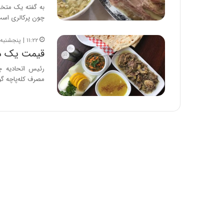
به گفته یک متخص
چون پرکالری اس
۱۱:۲۲ | پنجشنبه، ۲۱ دی ۱۴۰۲
قیمت یک دس
رئیس اتحادیه چا
مصرف کله‌پاچه گ