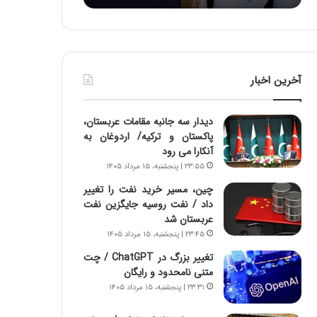
:
د
آ
ر
ی
ط
ن
و
د
ل
آخرین اخبار
ه
ت
ا
ا
ی
ر
دیدار سه جانبه مقامات عربستان،
ر
ی
پاکستان و ترکیه/ اردوغان به
ا
خ
آنکارا می رود
ن‌
ا
۲۳:۵۵ | پنجشنبه، ۱۵ مرداد ۱۴۰۵
خ
ی
و
ر
چین، مسیر خرید نفت را تغییر
د
ا
داد / نفت روسیه جایگزین نفت
ر
ن
عربستان شد
و
،
۲۳:۴۵ | پنجشنبه، ۱۵ مرداد ۱۴۰۵
ر
ه
تغییر بزرگ در ChatGPT / چت
و
ی
متنی نامحدود و رایگان
ش
چ
۲۳:۳۱ | پنجشنبه، ۱۵ مرداد ۱۴۰۵
ن
گ
ا
ا