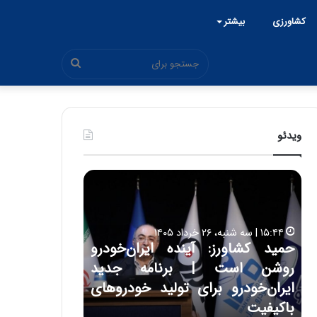
کشاورزی
بیشتر
جستجو
برای
ویدئو
ح
ح
م
س
ی
ی
د
ن
۱۵:۴۴ | سه شنبه، ۲۶ خرداد ۱۴۰۵
ک
ع
حمید کشاورز: آینده ایران‌خودرو
ش
ل
۱۷:۳۹ | سه شنبه، ۲۲ اردیبهشت ۱۴۰۵
روشن است | برنامه جدید
حسین علایی: 
ا
ا
و
ی
ه
ایران‌خودرو برای تولید خودروهای
هیچگاه جز ای
ر
ی
باکیفیت
مقابل چنین ق
ز
: