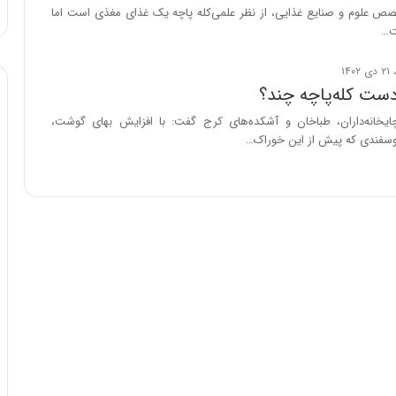
ا
ص علوم و صنایع غذایی، از نظر علمی‌کله پاچه یک غذای مغذی است اما
و
ت…
ر
م
ی
ت کله‌پاچه چند؟
ا
یخانه‌داران، طباخان و آشکده‌های کرج گفت: با افزایش بهای گوشت،
ن
وسفندی که پیش از این خوراک…
ه
؛
ب
ا
ز
ن
د
ه
پ
ن
ه
ا
ن
ی