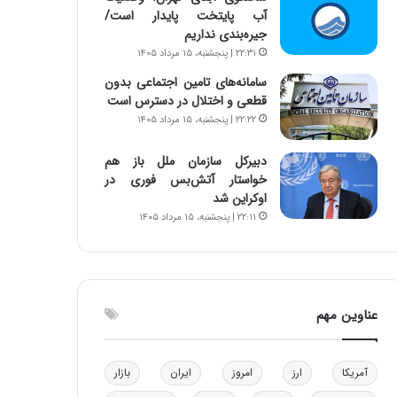
آب پایتخت پایدار است/
و
ا
جیره‌بندی نداریم
ب
ب
ر
ل
۲۲:۳۱ | پنجشنبه، ۱۵ مرداد ۱۴۰۵
ا
چ
سامانه‌های تامین اجتماعی بدون
ی
ن
قطعی و اختلال در دسترس است
ت
ی
۲۲:۲۲ | پنجشنبه، ۱۵ مرداد ۱۴۰۵
و
ن
ل
ق
دبیرکل سازمان ملل باز هم
ی
د
خواستار آتش‌بس فوری در
د
ر
اوکراین شد
خ
ت
۲۲:۱۱ | پنجشنبه، ۱۵ مرداد ۱۴۰۵
و
ی
د
ب
ر
ا
و
ی
ه
س
عناوین مهم
ا
ت
ی
د
ب
ا
آمریکا
ارز
امروز
ایران
بازار
ک