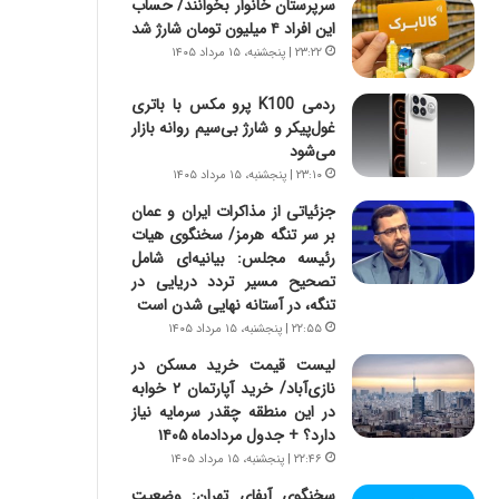
سرپرستان خانوار بخوانند/ حساب
س
ه
این افراد ۴ میلیون تومان شارژ شد
ت
ج
|
ز
۲۳:۲۲ | پنجشنبه، ۱۵ مرداد ۱۴۰۵
ب
ا
ر
ی
ردمی K100 پرو مکس با باتری
ن
ن
غول‌پیکر و شارژ بی‌سیم روانه بازار
ا
ج
می‌شود
م
ن
۲۳:۱۰ | پنجشنبه، ۱۵ مرداد ۱۴۰۵
ه
گ
جزئیاتی از مذاکرات ایران و عمان
ج
،
بر سر تنگه هرمز/ سخنگوی هیات
د
ن
رئیسه مجلس: بیانیه‌ای شامل
ی
ت
تصحیح مسیر تردد دریایی در
د
و
تنگه، در آستانه نهایی شدن است
ا
ا
۲۲:۵۵ | پنجشنبه، ۱۵ مرداد ۱۴۰۵
ی
ن
ر
س
لیست قیمت خرید مسکن در
ا
ت
نازی‌آباد/ خرید آپارتمان ۲ خوابه
ن‌
ه
در این منطقه چقدر سرمایه نیاز
خ
د
دارد؟ + جدول مردادماه ۱۴۰۵
و
ر
۲۲:۴۶ | پنجشنبه، ۱۵ مرداد ۱۴۰۵
د
م
سخنگوی آبفای تهران: وضعیت
ر
ق