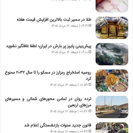
ا
ا
س
ه
ت
ج
طلا در مسیر ثبت بالاترین افزایش قیمت هفته
|
ز
ب
۰۹:۱۹ | جمعه، ۱۶ مرداد ۱۴۰۵
ا
ر
ی
ن
ن
ا
ج
پیش‌بینی پاییز پر بارش در ایران؛ لطفا غافلگیر نشوید
م
ن
۰۹:۱۰ | جمعه، ۱۶ مرداد ۱۴۰۵
ه
گ
ج
،
د
ن
روسیه استخراج رمزارز در مسکو را تا سال ۲۰۳۲ ممنوع
ی
ت
کرد
د
و
۰۸:۵۹ | جمعه، ۱۶ مرداد ۱۴۰۵
ا
ا
ی
ن
تردد روان در تمامی محورهای شمالی و مسیرهای
ر
س
مرزهای اربعین
ا
ت
۰۸:۴۶ | جمعه، ۱۶ مرداد ۱۴۰۵
ن‌
ه
خ
د
قانون جدید سنوات بازنشستگی اعلام شد
و
ر
۰۸:۳۷ | جمعه، ۱۶ مرداد ۱۴۰۵
د
م