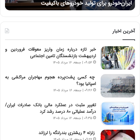
ایران‌خودرو برای تولید خودروهای باکیفیت
ن
ز
:
:
د
آ
ر
ی
ط
ن
و
آخرین اخبار
د
ل
ه
ت
خبر تازه درباره زمان واریز معوقات فروردین و
ا
ا
اردیبهشت بازنشستگان تامین اجتماعی
ی
ر
ر
ی
۰۹:۵۴ | جمعه، ۱۶ مرداد ۱۴۰۵
ا
خ
ن‌
ا
چه کسی پشت‌پرده هجوم مهاجران مراکشی به
خ
ی
اسپانیا بود؟
و
ر
۰۹:۴۶ | جمعه، ۱۶ مرداد ۱۴۰۵
د
ا
ر
ن
تغییر مثبت در عملکرد مالی بانک صادرات ایران/
و
،
درآمد عملیاتی ۸۰ درصد رشد کرد
ر
ه
۰۹:۳۵ | جمعه، ۱۶ مرداد ۱۴۰۵
و
ی
ش
چ
زلزله ۴ ریشتری بندرلنگه را لرزاند
ن
گ
۰۹:۲۶ | جمعه، ۱۶ مرداد ۱۴۰۵