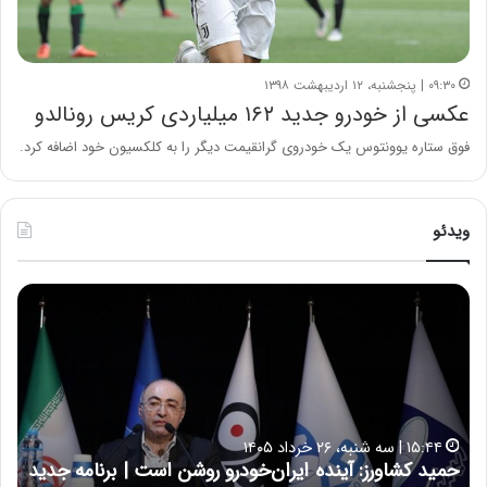
۰۹:۳۰ | پنجشنبه، ۱۲ اردیبهشت ۱۳۹۸
عکسی از خودرو جدید ۱۶۲ میلیاردی کریس رونالدو
فوق ستاره یوونتوس یک خودروی گرانقیمت دیگر را به کلکسیون خود اضافه کرد.
ویدئو
ح
ح
م
س
ی
ی
د
ن
ک
ع
ش
ل
ا
ا
۱۵:۴۴ | سه شنبه، ۲۶ خرداد ۱۴۰۵
و
ی
حمید کشاورز: آینده ایران‌خودرو روشن است | برنامه جدید
ح
ر
ی