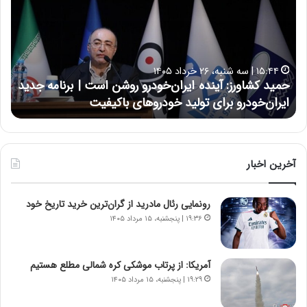
ی
ی
د
ن
ک
ع
ش
ل
ا
ا
۱۵:۴۴ | سه شنبه، ۲۶ خرداد ۱۴۰۵
و
ی
حمید کشاورز: آینده ایران‌خودرو روشن است | برنامه جدید
ح
ر
ی
ایران‌خودرو برای تولید خودروهای باکیفیت
ن
ز
:
:
د
آ
ر
ی
ط
ن
و
آخرین اخبار
د
ل
ه
ت
رونمایی رئال مادرید از گران‌ترین خرید تاریخ خود
ا
ا
ی
ر
۱۹:۳۶ | پنجشنبه، ۱۵ مرداد ۱۴۰۵
ر
ی
ا
خ
ن‌
ا
آمریکا: از پرتاب موشکی کره شمالی مطلع هستیم
خ
ی
۱۹:۲۹ | پنجشنبه، ۱۵ مرداد ۱۴۰۵
و
ر
د
ا