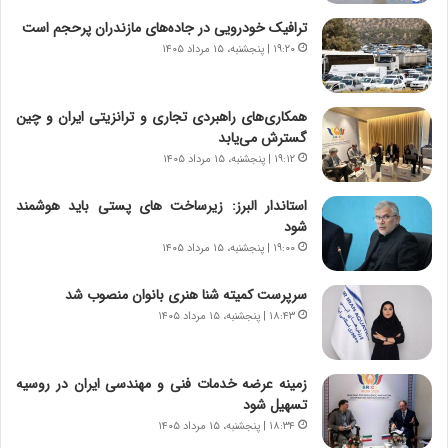
ر
ن
ترافیک خودرویی در جاده‌های مازندران پرحجم است
و
،
۱۹:۲۰ | پنجشنبه، ۱۵ مرداد ۱۴۰۵
ر
ه
و
ی
ش
چ
همکاری‌های راهبردی تجاری و ترانزیتی ایران و چین
ن
گ
گسترش می‌یابد
ا
ا
۱۹:۱۲ | پنجشنبه، ۱۵ مرداد ۱۴۰۵
س
ه
ت
ج
استاندار البرز: زیرساخت های پستی باید هوشمند
|
ز
شود
ب
ا
ر
۱۹:۰۰ | پنجشنبه، ۱۵ مرداد ۱۴۰۵
ی
ن
ن
ا
ج
سرپرست کمیته شنا هنری بانوان منصوب شد
م
ن
۱۸:۴۳ | پنجشنبه، ۱۵ مرداد ۱۴۰۵
ه
گ
ج
،
د
ن
زمینه عرضه خدمات فنی و مهندسی ایران در روسیه
ی
ت
تسهیل شود
د
و
۱۸:۳۴ | پنجشنبه، ۱۵ مرداد ۱۴۰۵
ا
ا