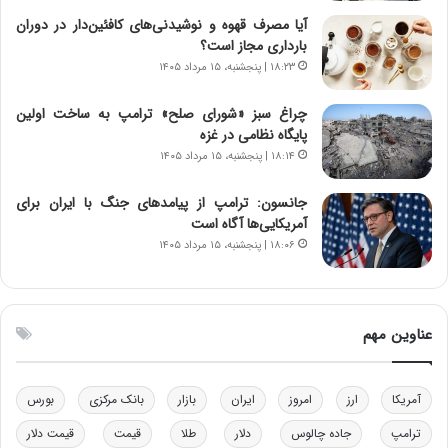
ی
ن
آیا مصرف قهوه و نوشیدنی‌های کافئین‌دار در دوران
ر
س
بارداری مجاز است؟
ا
ت
۱۸:۲۳ | پنجشنبه، ۱۵ مرداد ۱۴۰۵
ن‌
ه
خ
د
چراغ سبز «شورای صلح» ترامپ به ساخت اولین
و
ر
پایگاه نظامی در غزه
د
م
۱۸:۱۴ | پنجشنبه، ۱۵ مرداد ۱۴۰۵
ر
ق
و
ا
ب
ب
جانسون: ترامپ از پیامدهای جنگ با ایران برای
ر
ل
آمریکایی‌ها آگاه است
ا
چ
۱۸:۰۶ | پنجشنبه، ۱۵ مرداد ۱۴۰۵
ی
ن
ت
ی
و
ن
ل
ق
عناوین مهم
ی
د
د
ر
خ
ت
آمریکا
ارز
امروز
ایران
بازار
بانک مرکزی
بورس
و
ی
د
ب
ترامپ
جاده چالوس
دلار
طلا
قیمت
قیمت دلار