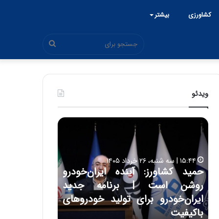
کشاورزی
بیشتر
جستجو
برای
ویدئو
ح
ح
م
س
ی
ی
د
ن
۱۵:۴۴ | سه شنبه، ۲۶ خرداد ۱۴۰۵
ک
ع
حمید کشاورز: آینده ایران‌خودرو
ش
ل
۱۷:۳۹ | سه شنبه، ۲۲ اردیبهشت ۱۴۰۵
روشن است | برنامه جدید
حسین علایی: 
ا
ا
و
ی
ه
ایران‌خودرو برای تولید خودروهای
هیچگاه جز ای
ر
ی
باکیفیت
مقابل چنین ق
ز
: