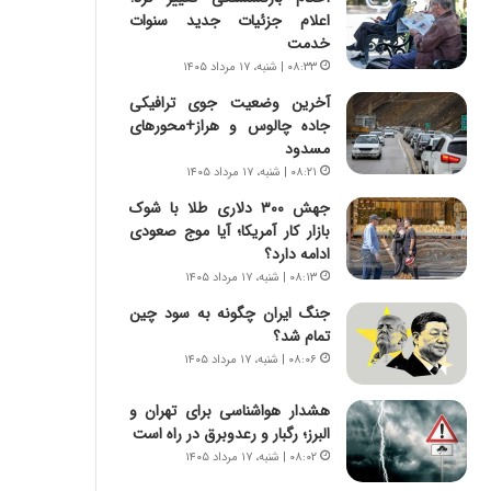
س
ه
اعلام جزئیات جدید سنوات
ت
ج
خدمت
|
ز
۰۸:۳۳ | شنبه، ۱۷ مرداد ۱۴۰۵
ب
ا
ر
ی
آخرین وضعیت جوی ترافیکی
ن
ن
جاده چالوس و هراز+محورهای
ا
ج
مسدود
م
ن
۰۸:۲۱ | شنبه، ۱۷ مرداد ۱۴۰۵
ه
گ
جهش ۳۰۰ دلاری طلا با شوک
ج
،
بازار کار آمریکا؛ آیا موج صعودی
د
ن
ادامه دارد؟
ی
ت
۰۸:۱۳ | شنبه، ۱۷ مرداد ۱۴۰۵
د
و
ا
ا
جنگ ایران چگونه به سود چین
ی
ن
تمام شد؟
ر
س
۰۸:۰۶ | شنبه، ۱۷ مرداد ۱۴۰۵
ا
ت
ن‌
ه
هشدار هواشناسی برای تهران و
خ
د
البرز؛ رگبار و رعدوبرق در راه است
و
ر
۰۸:۰۲ | شنبه، ۱۷ مرداد ۱۴۰۵
د
م
ر
ق