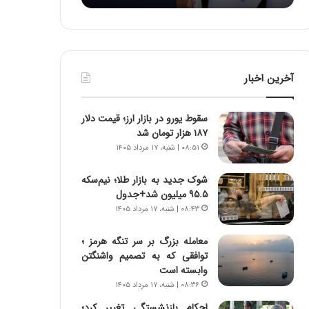
:
د
آ
ر
ی
ط
ن
و
د
ل
آخرین اخبار
ه
ت
ا
ا
ی
ر
سقوط یورو در بازار ارز؛ قیمت دلار
ر
ی
۱۸۷ هزار تومان شد
ا
خ
۰۸:۵۱ | شنبه، ۱۷ مرداد ۱۴۰۵
ن‌
ا
خ
ی
شوک جدید به بازار طلا؛ نیم‌سکه
و
ر
۹۵.۵ میلیون شد+جدول
د
ا
۰۸:۴۳ | شنبه، ۱۷ مرداد ۱۴۰۵
ر
ن
و
،
ر
ه
معامله بزرگ بر سر تنگه هرمز ؛
و
ی
توافقی که به تصمیم واشنگتن
ش
چ
وابسته است
ن
گ
۰۸:۳۶ | شنبه، ۱۷ مرداد ۱۴۰۵
ا
ا
احکام بازنشستگی تغییر کرد؛