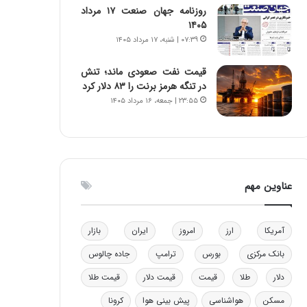
روزنامه جهان صنعت ۱۷ مرداد
و
ا
۱۴۰۵
ب
ب
۰۷:۳۹ | شنبه، ۱۷ مرداد ۱۴۰۵
ر
ل
ا
چ
ی
ن
قیمت نفت صعودی ماند؛ تنش
ت
ی
در تنگه هرمز برنت را ۸۳ دلار کرد
و
ن
۲۳:۵۵ | جمعه، ۱۶ مرداد ۱۴۰۵
ل
ق
ی
د
د
ر
خ
ت
و
ی
عناوین مهم
د
ب
ر
ا
و
ی
ه
س
آمریکا
ارز
امروز
ایران
بازار
ا
ت
بانک مرکزی
بورس
ترامپ
جاده چالوس
ی
د
ب
دلار
طلا
قیمت
قیمت دلار
قیمت طلا
ا
ک
مسکن
هواشناسی
پیش بینی هوا
کرونا