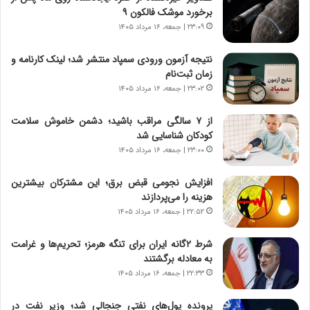
و
،
برخورد موشک فالکون ۹
ر
ه
۲۳:۰۹ | جمعه، ۱۶ مرداد ۱۴۰۵
و
ی
ش
چ
نتیجه آزمون ورودی سمپاد منتشر شد؛ لینک کارنامه و
ن
گ
زمان ثبت‌نام
ا
ا
۲۳:۰۲ | جمعه، ۱۶ مرداد ۱۴۰۵
س
ه
ت
ج
از ۷ سالگی مراقب باشید؛ دشمن خاموش سلامت
|
ز
کودکان شناسایی شد
ب
ا
ر
۲۳:۰۰ | جمعه، ۱۶ مرداد ۱۴۰۵
ی
ن
ن
ا
ج
افزایش نجومی قبض برق؛ این مشترکان بیشترین
م
ن
هزینه را می‌پردازند
ه
گ
۲۲:۵۲ | جمعه، ۱۶ مرداد ۱۴۰۵
ج
،
د
ن
شرط ۲گانه ایران برای تنگه هرمز؛ تحریم‌ها و غرامت
ی
ت
به معادله برگشتند
د
و
۲۲:۳۳ | جمعه، ۱۶ مرداد ۱۴۰۵
ا
ا
ی
ن
پرونده پول‌های نفتی جنجالی شد؛ وزیر نفت در