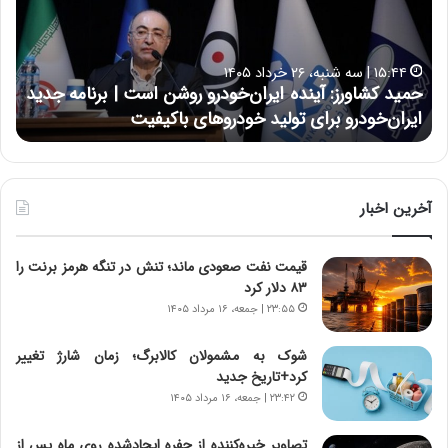
ک
ع
ش
ل
ا
ا
۱۵:۴۴ | سه شنبه، ۲۶ خرداد ۱۴۰۵
و
ی
حمید کشاورز: آینده ایران‌خودرو روشن است | برنامه جدید
ح
ر
ی
ایران‌خودرو برای تولید خودروهای باکیفیت
ن
ز
:
:
د
آ
ر
ی
ط
ن
و
آخرین اخبار
د
ل
ه
ت
قیمت نفت صعودی ماند؛ تنش در تنگه هرمز برنت را
ا
ا
۸۳ دلار کرد
ی
ر
ر
ی
۲۳:۵۵ | جمعه، ۱۶ مرداد ۱۴۰۵
ا
خ
ن‌
ا
شوک به مشمولان کالابرگ؛ زمان شارژ تغییر
خ
ی
کرد+تاریخ جدید
و
ر
۲۳:۴۲ | جمعه، ۱۶ مرداد ۱۴۰۵
د
ا
ر
ن
تصاویر خیره‌کننده از حفره ایجادشده روی ماه پس از