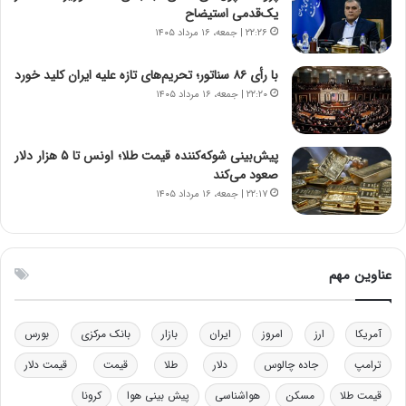
ر
س
یک‌قدمی استیضاح
ا
ت
۲۲:۲۶ | جمعه، ۱۶ مرداد ۱۴۰۵
ن‌
ه
خ
د
با رأی ۸۶ سناتور؛ تحریم‌های تازه علیه ایران کلید خورد
و
ر
۲۲:۲۰ | جمعه، ۱۶ مرداد ۱۴۰۵
د
م
ر
ق
و
ا
ب
ب
پیش‌بینی شوکه‌کننده قیمت طلا؛ اونس تا ۵ هزار دلار
ر
ل
صعود می‌کند
ا
چ
۲۲:۱۷ | جمعه، ۱۶ مرداد ۱۴۰۵
ی
ن
ت
ی
و
ن
ل
ق
عناوین مهم
ی
د
د
ر
خ
ت
آمریکا
ارز
امروز
ایران
بازار
بانک مرکزی
بورس
و
ی
د
ب
ترامپ
جاده چالوس
دلار
طلا
قیمت
قیمت دلار
ر
ا
قیمت طلا
مسکن
هواشناسی
پیش بینی هوا
کرونا
و
ی