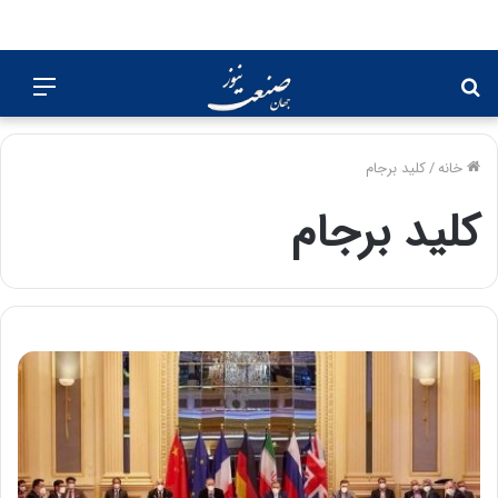
جستجو
منو
برای
خانه
/
کلید برجام
کلید برجام