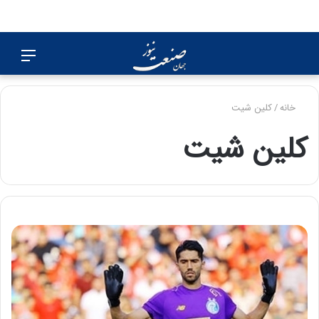
جستجو
منو
برای
خانه
/
کلین شیت
کلین شیت