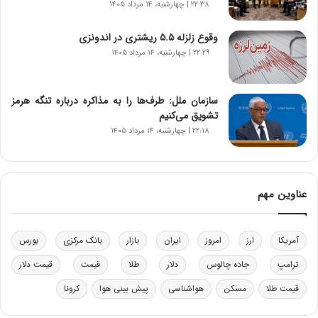
۲۲:۳۸ | چهارشنبه، ۱۴ مرداد ۱۴۰۵
ن‌
خ
وقوع زلزله ۵.۵ ریشتری در اندونزی
و
۲۲:۲۹ | چهارشنبه، ۱۴ مرداد ۱۴۰۵
د
ر
و
ب
سازمان ملل: طرف‌ها را به مذاکره درباره تنگه هرمز
ر
تشویق می‌کنیم
ا
۲۲:۱۸ | چهارشنبه، ۱۴ مرداد ۱۴۰۵
ی
ت
و
ل
عناوین مهم
ی
د
خ
آمریکا
ارز
امروز
ایران
بازار
بانک مرکزی
بورس
و
د
ترامپ
جاده چالوس
دلار
طلا
قیمت
قیمت دلار
ر
قیمت طلا
مسکن
هواشناسی
پیش بینی هوا
کرونا
و
ه