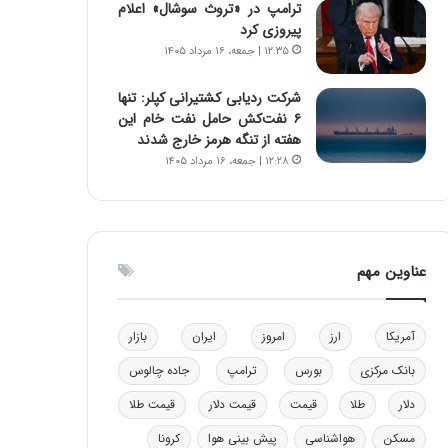
ترامپ در «تروث سوشال» اعلام
ن
ه
پیروزی کرد
ن
ی
۱۲:۳۵ | جمعه، ۱۶ مرداد ۱۴۰۵
ر
و
ف
ن
شرکت ردیابی کشتیرانی کپلر: تنها
ت
ی
۶ نفت‌کش حامل نفت خام این
ه
|
هفته از تنگه هرمز خارج شدند
ا
د
۱۲:۲۸ | جمعه، ۱۶ مرداد ۱۴۰۵
س
ب
ت
ی
ر
ک
ل
عناوین مهم
ا
ت
ا
ق
آمریکا
ارز
امروز
ایران
بازار
ا
بانک مرکزی
بورس
ترامپ
جاده چالوس
ی
ر
دلار
طلا
قیمت
قیمت دلار
قیمت طلا
ا
مسکن
هواشناسی
پیش بینی هوا
کرونا
ن