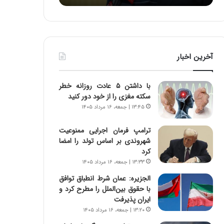
ه
ه
خ
ا
ط
ی
ر
ی
ا
ا
آخرین اخبار
ب
ز
ر
س
ت
ا
با داشتن ۵ عادت روزانه خطر
و
خ
سکته مغزی را از خود دور کنید
ر
ت
۱۳:۴۵ | جمعه، ۱۶ مرداد ۱۴۰۵
م
م
د
ا
ترامپ فرمان اجرایی ممنوعیت
ر
ن‌
شهروندی بر اساس تولد را امضا
ا
ه
کرد
ق
ا
۱۳:۳۳ | جمعه، ۱۶ مرداد ۱۴۰۵
ت
ی
ص
ا
الجزیره: عمان شرط انطباق توافق
ا
ت
با حقوق بین‌الملل را مطرح کرد و
د
ا
ایران پذیرفت
ا
ق
۱۳:۲۰ | جمعه، ۱۶ مرداد ۱۴۰۵
ی
ا