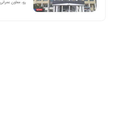
رو، معاون عمرانی
:
آ
ی
ن
د
ه
ا
ی
ر
ا
ن‌
خ
و
د
ر
و
ر
و
ش
ن
ا