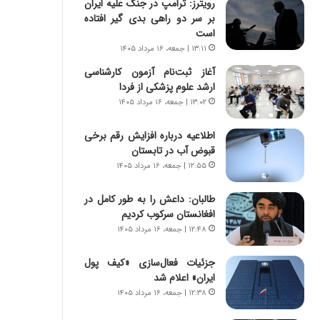
رویترز: ترامپ در جنگ علیه ایران
ر
ی
بر سر دو راهی بدی گیر افتاده
ا
ر
است
ن
ا
|
ن
۱۳:۱۱ | جمعه، ۱۶ مرداد ۱۴۰۵
ا
د
آغاز ثبت‌نام‌ آزمون کارشناسی
ع
ر
ارشد علوم پزشکی از فردا
ت
پ
۱۳:۰۲ | جمعه، ۱۶ مرداد ۱۴۰۵
م
ی
ا
ح
اطلاعیه درباره افزایش رقم برخی
د
م
قبوض آب در تابستان
م
ل
۱۲:۵۵ | جمعه، ۱۶ مرداد ۱۴۰۵
ر
ه
د
آ
م
طالبان: داعش را به طور کامل در
م
ه
افغانستان سرکوب کردیم
ر
ن
ی
۱۲:۴۸ | جمعه، ۱۶ مرداد ۱۴۰۵
و
ک
ز
ا
جزئیات فعال‌سازی «کیف پول
ا
ی
ایران» اعلام شد
ز
ی
۱۲:۳۸ | جمعه، ۱۶ مرداد ۱۴۰۵
ب
–
ی
ص