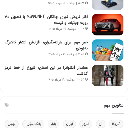
د
و
۱۱:۳۴ | دوشنبه، ۱۹ مرداد ۱۴۰۵
ا
ا
ی
ن
آغاز فروش فوری چانگان ۲۰۲۶UNI-T با تحویل ۳۰
ر
س
روزه؛ جزئیات و قیمت
ا
ت
۱۱:۱۶ | دوشنبه، ۱۹ مرداد ۱۴۰۵
ن‌
ه
خ
د
خبر مهم برای یارانه‌بگیران؛ افزایش اعتبار کالابرگ
و
ر
به‌زودی
د
م
۱۱:۰۶ | دوشنبه، ۱۹ مرداد ۱۴۰۵
ر
ق
و
ا
ب
ب
هشدار آنفلوانزا در این استان؛ شیوع از خط قرمز
ر
ل
گذشت
ا
چ
۱۰:۵۳ | دوشنبه، ۱۹ مرداد ۱۴۰۵
ی
ن
ت
ی
و
ن
ل
ق
عناوین مهم
ی
د
د
ر
خ
ت
آمریکا
ارز
امروز
ایران
بازار
بانک مرکزی
بورس
و
ی