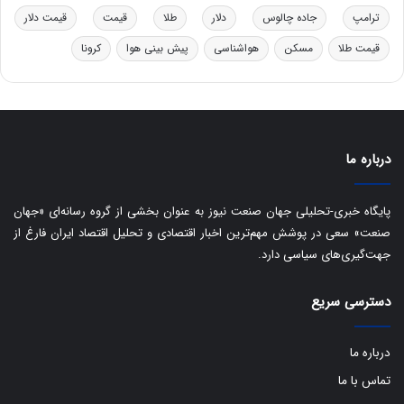
د
ب
ترامپ
جاده چالوس
دلار
طلا
قیمت
قیمت دلار
ر
ا
قیمت طلا
مسکن
هواشناسی
پیش بینی هوا
کرونا
و
ی
ه
س
ا
ت
ی
د
ب
ا
درباره ما
ک
ی
ف
پایگاه خبری-تحلیلی جهان صنعت نیوز به عنوان بخشی از گروه رسانه‌ای «جهان
ی
صنعت» سعی در پوشش مهم‌ترین اخبار اقتصادی و تحلیل اقتصاد ایران فارغ از
ت
جهت‌گیری‌های سیاسی دارد.
دسترسی سریع
درباره ما
تماس با ما