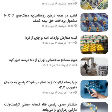
و
ر
۱۲:۳۹ | دوشنبه، ۱۹ مرداد ۱۴۰۵
د
ا
ر
ن
تغییر در بیمه درمان روستاییان؛ دهک‌های ۶ تا ۱۰
و
،
مشمول پرداخت حق بیمه شدند
ر
ه
۱۲:۲۶ | دوشنبه، ۱۹ مرداد ۱۴۰۵
و
ی
ش
چ
ثبت سفارش واردات انبه و چای از فردا
ن
گ
۱۲:۱۷ | دوشنبه، ۱۹ مرداد ۱۴۰۵
ا
ا
س
ه
ت
ج
تورم مصالح ساختمانی تهران از ۱۰۰ درصد عبور کرد
|
ز
ب
۱۲:۱۱ | دوشنبه، ۱۹ مرداد ۱۴۰۵
ا
ر
ی
ن
ن
ا
ج
چرا بسته اینترنت زود تمام می‌شود؟؛ پاسخ به جنجال
م
ن
«ضریب ۲.۷»
ه
گ
۱۱:۴۹ | دوشنبه، ۱۹ مرداد ۱۴۰۵
ج
،
د
ن
هشدار جدی پلیس فتا؛ نسخه جعلی تراست‌ولت
ی
ت
دارایی رمزارزی را می‌بلعد