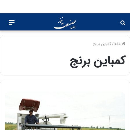
جستجو
منو
برای
خانه
/
کمباین برنج
کمباین برنج