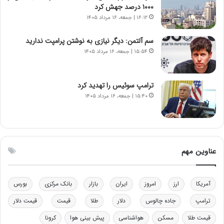
ر
س
۱۰۰۰ درصد جهش کرد
ا
ت
۱۶:۱۲ | جمعه، ۱۶ مرداد ۱۴۰۵
ن‌
ه
خ
د
سم آلتمن: دیگر نیازی به نوشتن پرامپت ندارید
و
ر
۱۵:۵۴ | جمعه، ۱۶ مرداد ۱۴۰۵
د
م
ر
ق
و
ا
ب
ب
ترامپ سوئیس را تهدید کرد
ر
ل
۱۵:۴۰ | جمعه، ۱۶ مرداد ۱۴۰۵
ا
چ
ی
ن
ت
ی
و
ن
ل
ق
عناوین مهم
ی
د
د
ر
خ
ت
آمریکا
ارز
امروز
ایران
بازار
بانک مرکزی
بورس
و
ی
د
ب
ترامپ
جاده چالوس
دلار
طلا
قیمت
قیمت دلار
ر
ا
قیمت طلا
مسکن
هواشناسی
پیش بینی هوا
کرونا
و
ی