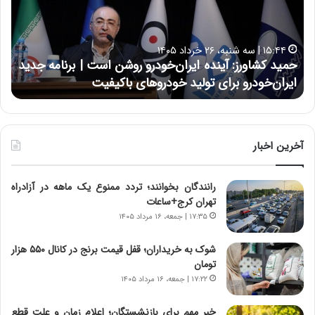
ک
ع
ش
ل
ا
ا
۱۵:۴۴ | سه شنبه، ۲۶ خرداد ۱۴۰۵
و
ی
حمید کشاورز: آینده ایران‌خودرو روشن است | برنامه جدید
ح
ر
ی
ایران‌خودرو برای تولید خودروهای باکیفیت
ن
ز
:
:
د
آ
ر
ی
ط
ن
و
آخرین اخبار
د
ل
ه
ت
رانندگان بخوانند؛ تردد ممنوع یک ماهه در آزادراه
ا
ا
تهران کرج+ساعات
ی
ر
ر
ی
۱۷:۳۵ | جمعه، ۱۶ مرداد ۱۴۰۵
ا
خ
ن‌
ا
شوک به خریداران؛ قفل قیمت برنج در کانال ۵۵۰ هزار
خ
ی
تومان
و
ر
۱۷:۲۲ | جمعه، ۱۶ مرداد ۱۴۰۵
د
ا
ر
ن
خبر مهم برای بازنشستگان؛ اعلام زمان و علت قطع