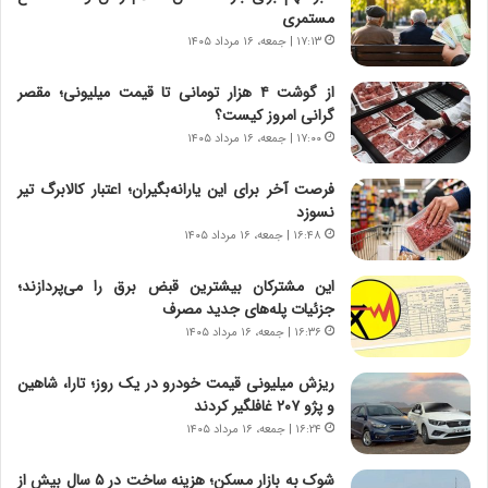
و
،
مستمری
ر
ه
۱۷:۱۳ | جمعه، ۱۶ مرداد ۱۴۰۵
و
ی
ش
چ
از گوشت ۴ هزار تومانی تا قیمت میلیونی؛ مقصر
ن
گ
گرانی امروز کیست؟
ا
ا
۱۷:۰۰ | جمعه، ۱۶ مرداد ۱۴۰۵
س
ه
ت
ج
فرصت آخر برای این یارانه‌بگیران؛ اعتبار کالابرگ تیر
|
ز
نسوزد
ب
ا
ر
۱۶:۴۸ | جمعه، ۱۶ مرداد ۱۴۰۵
ی
ن
ن
ا
ج
این مشترکان بیشترین قبض برق را می‌پردازند؛
م
ن
جزئیات پله‌های جدید مصرف
ه
گ
۱۶:۳۶ | جمعه، ۱۶ مرداد ۱۴۰۵
ج
،
د
ن
ریزش میلیونی قیمت خودرو در یک روز؛ تارا، شاهین
ی
ت
و پژو ۲۰۷ غافلگیر کردند
د
و
۱۶:۲۴ | جمعه، ۱۶ مرداد ۱۴۰۵
ا
ا
ی
ن
شوک به بازار مسکن؛ هزینه ساخت در ۵ سال بیش از