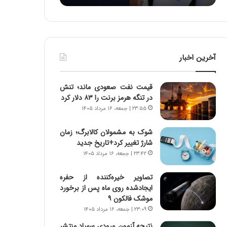
:
د
آ
ر
ی
ط
ن
و
د
ل
آخرین اخبار
ه
ت
ا
ا
ی
ر
قیمت نفت صعودی ماند؛ تنش
ر
ی
در تنگه هرمز برنت را ۸۳ دلار کرد
ا
خ
۲۳:۵۵ | جمعه، ۱۶ مرداد ۱۴۰۵
ن‌
ا
خ
ی
شوک به مشمولان کالابرگ؛ زمان
و
ر
شارژ تغییر کرد+تاریخ جدید
د
ا
۲۳:۴۲ | جمعه، ۱۶ مرداد ۱۴۰۵
ر
ن
و
،
ر
ه
تصاویر خیره‌کننده از حفره
و
ی
ایجادشده روی ماه پس از برخورد
ش
چ
موشک فالکون ۹
ن
گ
۲۳:۰۹ | جمعه، ۱۶ مرداد ۱۴۰۵
ا
ا
نتیجه آزمون ورودی سمپاد منتشر