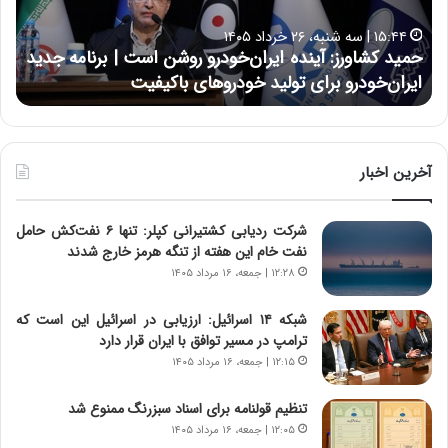
ش
ل
ا
ا
۱۵:۴۴ | سه شنبه، ۲۶ خرداد ۱۴۰۵
و
ی
حمید کشاورز: آینده ایران‌خودرو روشن است | برنامه جدید
ح
ر
ی
ایران‌خودرو برای تولید خودروهای باکیفیت
ن
ز
:
:
د
آ
ر
ی
ط
ن
و
آخرین اخبار
د
ل
ه
ت
شرکت ردیابی کشتیرانی کپلر: تنها ۶ نفت‌کش حامل
ا
ا
نفت خام این هفته از تنگه هرمز خارج شدند
ی
ر
ر
ی
۱۲:۲۸ | جمعه، ۱۶ مرداد ۱۴۰۵
ا
خ
ن‌
ا
شبکه ۱۴ اسرائیل: ارزیابی در اسرائیل این است که
خ
ی
ترامپ در مسیر توافق با ایران قرار دارد
و
ر
۱۲:۱۵ | جمعه، ۱۶ مرداد ۱۴۰۵
د
ا
ر
ن
تنظیم قولنامه برای اسناد سبزرنگ ممنوع شد
و
،
۱۲:۰۵ | جمعه، ۱۶ مرداد ۱۴۰۵
ر
ه