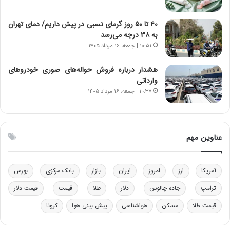
ن‌
ه
خ
د
۴۰ تا ۵۰ روز گرمای نسبی در پیش داریم/ دمای تهران
و
ر
به ۳۸ درجه می‌رسد
د
م
۱۰:۵۱ | جمعه، ۱۶ مرداد ۱۴۰۵
ر
ق
و
ا
ب
ب
هشدار درباره فروش حواله‌های صوری خودروهای
ر
ل
وارداتی
ا
چ
۱۰:۳۷ | جمعه، ۱۶ مرداد ۱۴۰۵
ی
ن
ت
ی
و
ن
ل
ق
عناوین مهم
ی
د
د
ر
خ
ت
آمریکا
ارز
امروز
ایران
بازار
بانک مرکزی
بورس
و
ی
د
ب
ترامپ
جاده چالوس
دلار
طلا
قیمت
قیمت دلار
ر
ا
قیمت طلا
مسکن
هواشناسی
پیش بینی هوا
کرونا
و
ی
ه
س