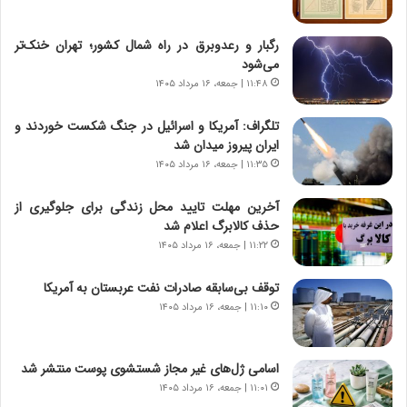
و
ی
ش
چ
رگبار و رعدوبرق در راه شمال کشور؛ تهران خنک‌تر
ن
گ
می‌شود
ا
ا
۱۱:۴۸ | جمعه، ۱۶ مرداد ۱۴۰۵
س
ه
ت
ج
تلگراف: آمریکا و اسرائیل در جنگ شکست خوردند و
|
ز
ایران پیروز میدان شد
ب
ا
ر
۱۱:۳۵ | جمعه، ۱۶ مرداد ۱۴۰۵
ی
ن
ن
ا
ج
آخرین مهلت تایید محل زندگی برای جلوگیری از
م
ن
حذف کالابرگ اعلام شد
ه
گ
۱۱:۲۲ | جمعه، ۱۶ مرداد ۱۴۰۵
ج
،
د
ن
توقف بی‌سابقه صادرات نفت عربستان به آمریکا
ی
ت
۱۱:۱۰ | جمعه، ۱۶ مرداد ۱۴۰۵
د
و
ا
ا
ی
ن
اسامی ژل‌های غیر مجاز شستشوی پوست منتشر شد
ر
س
۱۱:۰۱ | جمعه، ۱۶ مرداد ۱۴۰۵
ا
ت