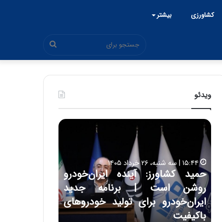
کشاورزی
بیشتر
جستجو
برای
ویدئو
ح
ح
م
س
ی
ی
د
ن
۱۵:۴۴ | سه شنبه، ۲۶ خرداد ۱۴۰۵
ک
ع
حمید کشاورز: آینده ایران‌خودرو
ش
ل
۱۷:۳۹ | سه شنبه، ۲۲ اردیبهشت ۱۴۰۵
روشن است | برنامه جدید
حسین علایی: 
ا
ا
و
ی
ه
ایران‌خودرو برای تولید خودروهای
هیچگاه جز ای
ر
ی
باکیفیت
مقابل چنین ق
ز
: