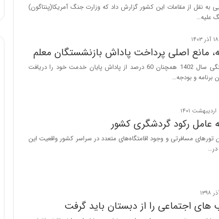
ا
ی به نقل از مقامات این کشور گزارش داد که وزارت جنگ آمریکا(پنتاگون)
و
نگ علیه…
ر
م
ی
ه، مانع اصلی پرداخت پاداش بازنشستگان معلم
ا
بازنشستگان فرهنگی سال 1402 همچنان 60 درصد از پاداش پایان خدمت خود را دریافت
ن
ان برنامه و بودجه…
ه
؛
ب
ا
ز
ه عامل رکود گردشگری کشور
ن
ن تورهای مسافرتی و وجود اقامتگاه‌های متعدد در سراسر کشور واقعیت این
د
در…
ه
پ
ن
ه
ا
ن
های اجتماعی را از دبستان باید گرفت
ی