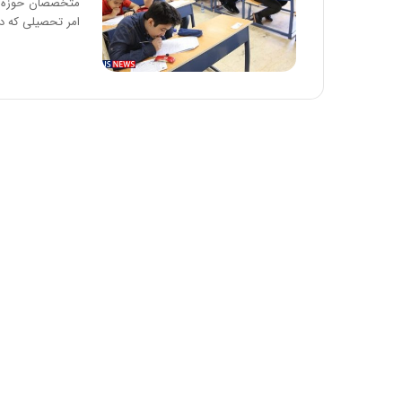
متخصصان حوزه مش
امر تحصیلی که 