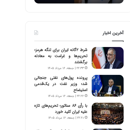
:
د
آ
ر
ی
ط
ن
و
د
ل
آخرین اخبار
ه
ت
ا
ا
ی
ر
شرط ۲گانه ایران برای تنگه هرمز؛
ر
ی
تحریم‌ها و غرامت به معادله
ا
خ
برگشتند
ن‌
ا
۲۲:۳۳ | جمعه، ۱۶ مرداد ۱۴۰۵
خ
ی
و
ر
پرونده پول‌های نفتی جنجالی
د
ا
شد؛ وزیر نفت در یک‌قدمی
ر
ن
استیضاح
و
،
۲۲:۲۶ | جمعه، ۱۶ مرداد ۱۴۰۵
ر
ه
با رأی ۸۶ سناتور؛ تحریم‌های تازه
و
ی
علیه ایران کلید خورد
ش
چ
۲۲:۲۰ | جمعه، ۱۶ مرداد ۱۴۰۵
ن
گ
ا
ا