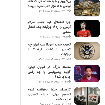
پیش‌بینی شوکه‌کننده قیمت طلا؛
س
ه
اونس تا ۵ هزار دلار صعود می‌کند
ت
ج
|
ز
۲۲:۱۷ | جمعه، ۱۶ مرداد ۱۴۰۵
ب
ا
ر
ی
چرا استقلال قید جذب سردار
ن
ن
آزمون را زد؟؛ جزئیات یک انتقال
ا
ج
منتفی
م
ن
۲۲:۱۱ | جمعه، ۱۶ مرداد ۱۴۰۵
ه
گ
تحریم جدید آمریکا علیه ایران چه
ج
،
کسانی را نشانه گرفت؟ +
د
ن
جزئیات
ی
ت
۲۲:۰۰ | جمعه، ۱۶ مرداد ۱۴۰۵
د
و
ا
ا
معامله بزرگ در فوتبال ایران؛
ی
ن
گزینه پرسپولیس با چه رقمی
ر
س
جابه‌جا شد؟
ا
ت
۲۱:۴۹ | جمعه، ۱۶ مرداد ۱۴۰۵
ن‌
ه
کارمندان حتما بخوانند؛ اعلام
خ
د
تصمیم نهایی درباره تعطیلی
و
ر
ادارات شنبه
د
م
ر
ق
۲۱:۳۶ | جمعه، ۱۶ مرداد ۱۴۰۵