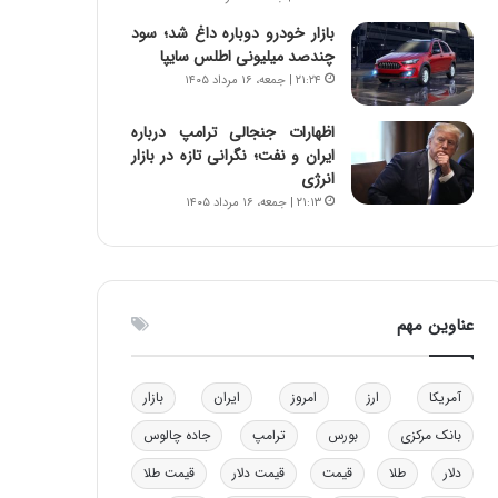
و
ا
بازار خودرو دوباره داغ شد؛ سود
ب
ب
چندصد میلیونی اطلس سایپا
ر
ل
۲۱:۲۴ | جمعه، ۱۶ مرداد ۱۴۰۵
ا
چ
ی
ن
اظهارات جنجالی ترامپ درباره
ت
ی
ایران و نفت؛ نگرانی تازه در بازار
و
ن
انرژی
ل
ق
۲۱:۱۳ | جمعه، ۱۶ مرداد ۱۴۰۵
ی
د
د
ر
خ
ت
و
ی
د
ب
عناوین مهم
ر
ا
و
ی
ه
س
ا
ت
آمریکا
ارز
امروز
ایران
بازار
ی
د
بانک مرکزی
بورس
ترامپ
جاده چالوس
ب
ا
دلار
طلا
قیمت
قیمت دلار
قیمت طلا
ک