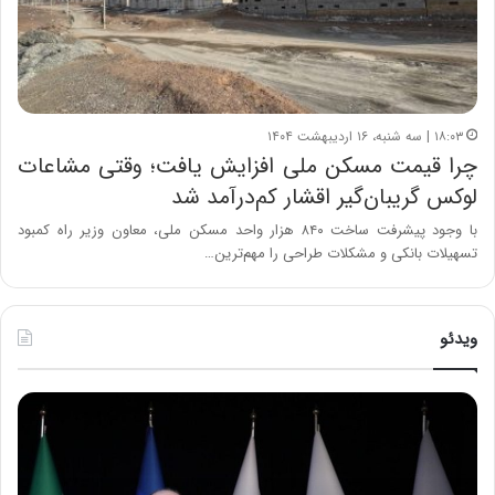
۱۸:۰۳ | سه شنبه، ۱۶ اردیبهشت ۱۴۰۴
چرا قیمت مسکن ملی افزایش یافت؛ وقتی مشاعات
لوکس گریبان‌گیر اقشار کم‌درآمد شد
با وجود پیشرفت ساخت ۸۴۰ هزار واحد مسکن ملی، معاون وزیر راه کمبود
تسهیلات بانکی و مشکلات طراحی را مهم‌ترین…
ویدئو
ح
ح
م
س
ی
ی
د
ن