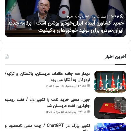
ک
ع
ش
ل
ا
ا
۱۵:۴۴ | سه شنبه، ۲۶ خرداد ۱۴۰۵
و
ی
حمید کشاورز: آینده ایران‌خودرو روشن است | برنامه جدید
ح
ر
ی
ایران‌خودرو برای تولید خودروهای باکیفیت
ن
ز
:
:
د
آ
ر
ی
ط
ن
و
آخرین اخبار
د
ل
ه
ت
دیدار سه جانبه مقامات عربستان، پاکستان و ترکیه/
ا
ا
اردوغان به آنکارا می رود
ی
ر
ر
ی
۲۳:۵۵ | پنجشنبه، ۱۵ مرداد ۱۴۰۵
ا
خ
ن‌
ا
چین، مسیر خرید نفت را تغییر داد / نفت روسیه
خ
ی
جایگزین نفت عربستان شد
و
ر
۲۳:۴۵ | پنجشنبه، ۱۵ مرداد ۱۴۰۵
د
ا
ر
ن
تغییر بزرگ در ChatGPT / چت متنی نامحدود و
و
،