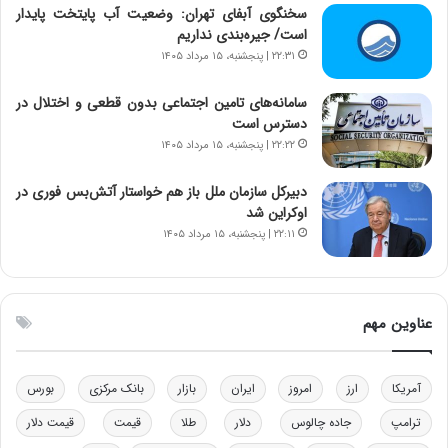
ا
ت
سخنگوی آبفای تهران: وضعیت آب پایتخت پایدار
ن‌
ه
است/ جیره‌بندی نداریم
خ
د
۲۲:۳۱ | پنجشنبه، ۱۵ مرداد ۱۴۰۵
و
ر
د
م
سامانه‌های تامین اجتماعی بدون قطعی و اختلال در
ر
ق
دسترس است
و
ا
۲۲:۲۲ | پنجشنبه، ۱۵ مرداد ۱۴۰۵
ب
ب
ر
ل
دبیرکل سازمان ملل باز هم خواستار آتش‌بس فوری در
ا
چ
اوکراین شد
ی
ن
۲۲:۱۱ | پنجشنبه، ۱۵ مرداد ۱۴۰۵
ت
ی
و
ن
ل
ق
ی
د
عناوین مهم
د
ر
خ
ت
و
ی
د
ب
آمریکا
ارز
امروز
ایران
بازار
بانک مرکزی
بورس
ر
ا
ترامپ
جاده چالوس
دلار
طلا
قیمت
قیمت دلار
و
ی