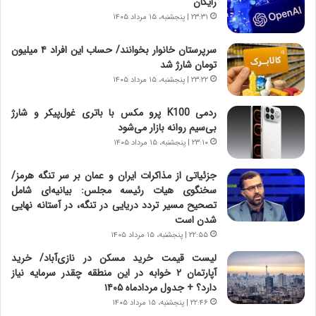
رایگان
ر
ه
۲۳:۳۱ | پنجشنبه، ۱۵ مرداد ۱۴۰۵
و
ی
ش
چ
سرپرستان خانوار بخوانند/ حساب این افراد ۴ میلیون
ن
گ
تومان شارژ شد
ا
ا
۲۳:۲۲ | پنجشنبه، ۱۵ مرداد ۱۴۰۵
س
ه
ت
ج
ردمی K100 پرو مکس با باتری غول‌پیکر و شارژ
|
ز
بی‌سیم روانه بازار می‌شود
ب
ا
ر
۲۳:۱۰ | پنجشنبه، ۱۵ مرداد ۱۴۰۵
ی
ن
ن
ا
ج
جزئیاتی از مذاکرات ایران و عمان بر سر تنگه هرمز/
م
ن
سخنگوی هیات رئیسه مجلس: بیانیه‌ای شامل
ه
گ
تصحیح مسیر تردد دریایی در تنگه، در آستانه نهایی
ج
،
شدن است
د
ن
۲۲:۵۵ | پنجشنبه، ۱۵ مرداد ۱۴۰۵
ی
ت
لیست قیمت خرید مسکن در نازی‌آباد/ خرید
د
و
آپارتمان ۲ خوابه در این منطقه چقدر سرمایه نیاز
ا
ا
دارد؟ + جدول مردادماه ۱۴۰۵
ی
ن
۲۲:۴۶ | پنجشنبه، ۱۵ مرداد ۱۴۰۵
ر
س