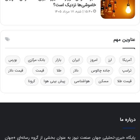
ل
ر
خاموشی‌ها نزدیک است؟
چ
ف
۱۵:۴۰ | شنبه، ۱۷ مرداد ۱۴۰۵
ن
ت
ی
ه
ن
ا
ق
س
عناوین مهم
د
ت
ر
ت
آمریکا
ارز
امروز
ایران
بازار
بانک مرکزی
بورس
ی
ب
ترامپ
جاده چالوس
دلار
طلا
قیمت
قیمت دلار
ا
قیمت طلا
مسکن
هواشناسی
پیش بینی هوا
کرونا
ی
س
ت
د
درباره ما
پایگاه خبری-تحلیلی جهان صنعت نیوز به عنوان بخشی از گروه رسانه‌ای «جهان