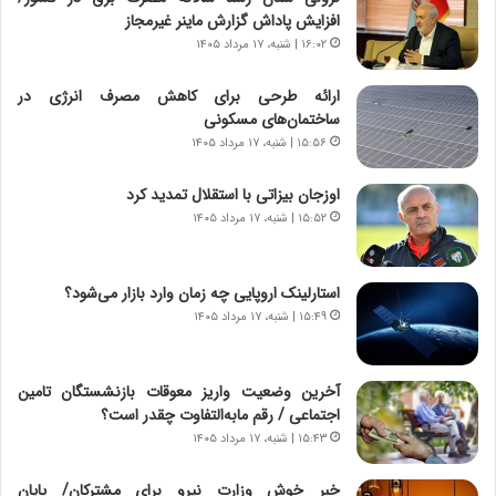
ز
ن
افزایش پاداش گزارش ماینر غیرمجاز
ا
|
ی
۱۶:۰۲ | شنبه، ۱۷ مرداد ۱۴۰۵
ا
ن
ع
ج
ت
ارائه طرحی برای کاهش مصرف انرژی در
ن
م
ساختمان‌های مسکونی
گ
ا
۱۵:۵۶ | شنبه، ۱۷ مرداد ۱۴۰۵
،
د
ن
م
اوزجان بیزاتی با استقلال تمدید کرد
ت
ر
۱۵:۵۲ | شنبه، ۱۷ مرداد ۱۴۰۵
و
د
ا
م
ن
ه
استارلینک اروپایی چه زمان وارد بازار می‌شود؟
س
ن
۱۵:۴۹ | شنبه، ۱۷ مرداد ۱۴۰۵
ت
و
ه
ز
د
ا
آخرین وضعیت واریز معوقات بازنشستگان تامین
ر
ز
اجتماعی / رقم مابه‌التفاوت چقدر است؟
م
ب
۱۵:۴۳ | شنبه، ۱۷ مرداد ۱۴۰۵
ق
ی
ا
ن
ب
ن
خبر خوش وزارت نیرو برای مشترکان/ پایان