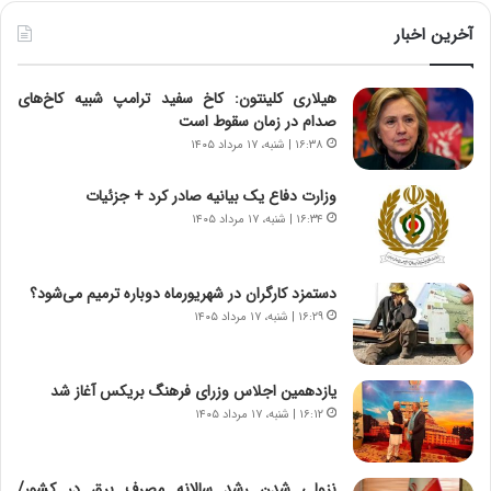
ط
ط
و
ر
آخرین اخبار
ل
ا
ت
ب
هیلاری کلینتون: کاخ سفید ترامپ شبیه کاخ‌های
ا
ر
صدام در زمان سقوط است
ر
ت
ی
و
۱۶:۳۸ | شنبه، ۱۷ مرداد ۱۴۰۵
خ
ر
ا
م
وزارت دفاع یک بیانیه صادر کرد + جزئیات
ی
د
۱۶:۳۴ | شنبه، ۱۷ مرداد ۱۴۰۵
ر
ر
ا
ا
ن
ق
دستمزد کارگران در شهریورماه دوباره ترمیم می‌شود؟
،
ت
۱۶:۲۹ | شنبه، ۱۷ مرداد ۱۴۰۵
ه
ص
ی
ا
چ
د
یازدهمین اجلاس وزرای فرهنگ بریکس آغاز شد
گ
ا
۱۶:۱۲ | شنبه، ۱۷ مرداد ۱۴۰۵
ا
ی
ه
ر
ج
ا
نزولی شدن رشد سالانه مصرف برق در کشور/