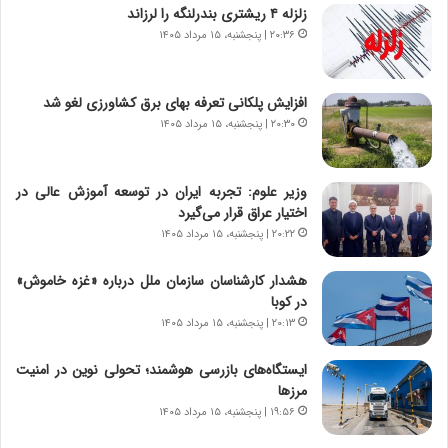
زلزله ۴ ریشتری بندرلنگه را لرزاند
ر
ه
۲۰:۳۶ | پنجشنبه، ۱۵ مرداد ۱۴۰۵
و
ی
ش
چ
ن
گ
افزایش پلکانی تعرفه بهای برق کشاورزی لغو شد
ا
ا
س
ه
۲۰:۳۰ | پنجشنبه، ۱۵ مرداد ۱۴۰۵
ت
ج
|
ز
ب
ا
وزیر علوم: تجربه ایران در توسعه آموزش عالی در
ر
ی
اختیار عراق قرار می‌گیرد
ن
ن
۲۰:۲۲ | پنجشنبه، ۱۵ مرداد ۱۴۰۵
ا
ج
م
ن
هشدار کارشناسان سازمان ملل درباره «غزه‌ خاموش»
ه
گ
در کوبا
ج
،
۲۰:۱۳ | پنجشنبه، ۱۵ مرداد ۱۴۰۵
د
ن
ی
ت
ایستگاه‌های بازرسی هوشمند؛ تحولی نوین در امنیت
د
و
مرزها
ا
ا
۱۹:۵۶ | پنجشنبه، ۱۵ مرداد ۱۴۰۵
ی
ن
ر
س