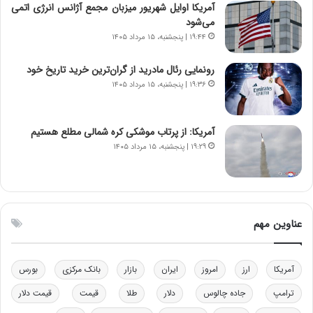
آمریکا اوایل شهریور میزبان مجمع آژانس انرژی اتمی
ا
ت
می‌شود
ن‌
ه
خ
د
۱۹:۴۴ | پنجشنبه، ۱۵ مرداد ۱۴۰۵
و
ر
د
م
رونمایی رئال مادرید از گران‌ترین خرید تاریخ خود
ر
ق
۱۹:۳۶ | پنجشنبه، ۱۵ مرداد ۱۴۰۵
و
ا
ب
ب
ر
ل
آمریکا: از پرتاب موشکی کره شمالی مطلع هستیم
ا
چ
۱۹:۲۹ | پنجشنبه، ۱۵ مرداد ۱۴۰۵
ی
ن
ت
ی
و
ن
ل
ق
ی
د
عناوین مهم
د
ر
خ
ت
و
ی
آمریکا
ارز
امروز
ایران
بازار
بانک مرکزی
بورس
د
ب
ر
ا
ترامپ
جاده چالوس
دلار
طلا
قیمت
قیمت دلار
و
ی