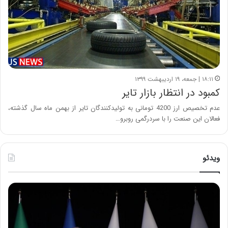
۱۸:۱۱ | جمعه، ۱۹ اردیبهشت ۱۳۹۹
کمبود در انتظار بازار تایر
عدم تخصیص ارز 4200 تومانی به تولیدکنندگان تایر از بهمن ماه سال گذشته،
فعالان این صنعت را با سردرگمی روبرو…
ویدئو
ح
ح
م
س
ی
ی
د
ن