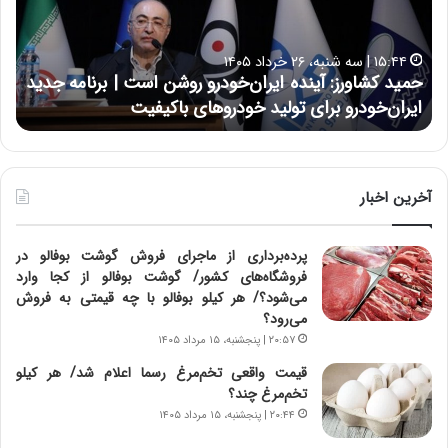
ک
ع
ش
ل
ا
ا
۱۵:۴۴ | سه شنبه، ۲۶ خرداد ۱۴۰۵
و
ی
حمید کشاورز: آینده ایران‌خودرو روشن است | برنامه جدید
ح
ر
ی
ایران‌خودرو برای تولید خودروهای باکیفیت
ن
ز
:
:
د
آ
ر
ی
ط
ن
و
آخرین اخبار
د
ل
ه
ت
پرده‌برداری از ماجرای فروش گوشت بوفالو در
ا
ا
فروشگاه‌های کشور/ گوشت بوفالو از کجا وارد
ی
ر
می‌شود؟/ هر کیلو بوفالو با چه قیمتی به فروش
ر
ی
می‌رود؟
ا
خ
ن‌
ا
۲۰:۵۷ | پنجشنبه، ۱۵ مرداد ۱۴۰۵
خ
ی
قیمت واقعی تخم‌مرغ رسما اعلام شد/ هر کیلو
و
ر
تخم‌مرغ چند؟
د
ا
۲۰:۴۴ | پنجشنبه، ۱۵ مرداد ۱۴۰۵
ر
ن
و
،