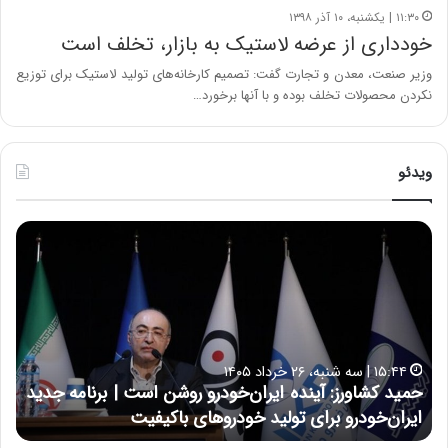
۱۱:۳۰ | یکشنبه، ۱۰ آذر ۱۳۹۸
خودداری از عرضه لاستیک به بازار، تخلف است
وزیر صنعت، معدن و تجارت گفت: تصمیم کارخانه‌های تولید لاستیک برای توزیع
نکردن محصولات تخلف بوده و با آنها برخورد…
ویدئو
ح
ح
م
س
ی
ی
د
ن
ک
ع
ش
ل
ا
ا
۱۵:۴۴ | سه شنبه، ۲۶ خرداد ۱۴۰۵
و
ی
حمید کشاورز: آینده ایران‌خودرو روشن است | برنامه جدید
ح
ر
ی
ایران‌خودرو برای تولید خودروهای باکیفیت
ن
ز
:
:
د