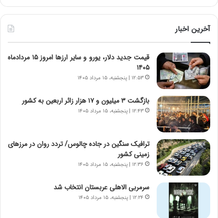
آ
ر
ی
ط
ن
و
آخرین اخبار
د
ل
ه
ت
قیمت جدید دلار، یورو و سایر ارزها امروز ۱۵ مردادماه
ا
ا
۱۴۰۵
ی
ر
ر
ی
۱۲:۵۳ | پنجشنبه، ۱۵ مرداد ۱۴۰۵
ا
خ
ن‌
ا
بازگشت ۳ میلیون و ۱۷ هزار زائر اربعین به کشور
خ
ی
۱۲:۴۳ | پنجشنبه، ۱۵ مرداد ۱۴۰۵
و
ر
د
ا
ر
ن
ترافیک سنگین در جاده چالوس/ تردد روان در مرزهای
و
،
زمینی کشور
ر
ه
۱۲:۳۶ | پنجشنبه، ۱۵ مرداد ۱۴۰۵
و
ی
ش
چ
سرمربی الاهلی عربستان انتخاب شد
ن
گ
۱۲:۲۴ | پنجشنبه، ۱۵ مرداد ۱۴۰۵
ا
ا
س
ه