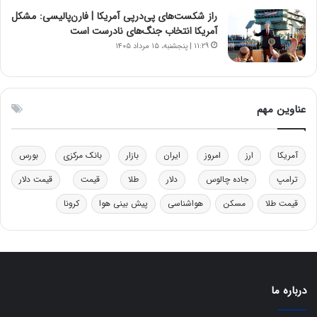
و
ا
ب
ب
راز شکست‌های پی‌درپی آمریکا | فارن‌پالیسی: مشکل
ر
ل
آمریکا انتخاب جنگ‌های نادرست است
ا
چ
۱۱:۲۹ | پنجشنبه، ۱۵ مرداد ۱۴۰۵
ی
ن
ت
ی
و
ن
ل
ق
عناوین مهم
ی
د
د
ر
خ
ت
آمریکا
ارز
امروز
ایران
بازار
بانک مرکزی
بورس
و
ی
د
ب
ترامپ
جاده چالوس
دلار
طلا
قیمت
قیمت دلار
ر
ا
قیمت طلا
مسکن
هواشناسی
پیش بینی هوا
کرونا
و
ی
ه
س
ا
ت
ی
د
ب
ا
درباره ما
ک
ی