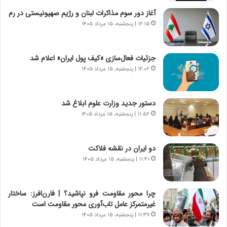
ت
ج
آغاز دور سوم مذاکرات لبنان و رژیم صهیونیستی در رم
|
ز
ب
۱۲:۱۵ | پنجشنبه، ۱۵ مرداد ۱۴۰۵
ا
ر
ی
ن
ن
ا
ج
جزئیات فعال‌سازی «کیف پول ایران» اعلام شد
م
ن
۱۲:۰۶ | پنجشنبه، ۱۵ مرداد ۱۴۰۵
ه
گ
ج
،
د
ن
دستور جدید وزارت علوم ابلاغ شد
ی
ت
۱۱:۵۶ | پنجشنبه، ۱۵ مرداد ۱۴۰۵
د
و
ا
ا
ی
ن
دو ایران در نقشه فلاکت
ر
س
۱۱:۴۱ | پنجشنبه، ۱۵ مرداد ۱۴۰۵
ا
ت
ن‌
ه
خ
د
چرا محور مقاومت فرو نپاشید؟ | فارن‌افرز: ساختار
و
ر
غیرمتمرکز عامل تاب‌آوری محور مقاومت است
د
م
۱۱:۳۷ | پنجشنبه، ۱۵ مرداد ۱۴۰۵
ر
ق