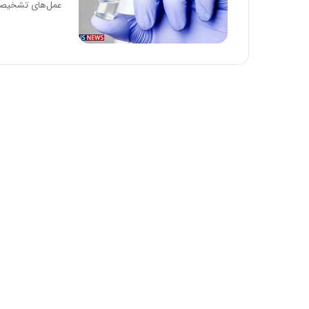
عمل‌های تشخیصی 
:
آ
ی
ن
د
ه
ا
ی
ر
ا
ن‌
خ
و
د
ر
و
ر
و
ش
ن
ا