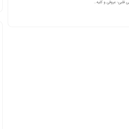
قلبی- عروقی و کلیه…
د
ر
ط
و
ل
ت
ا
ر
ی
خ
ا
ی
ر
ا
ن
،
ه
ی
چ
گ
ا