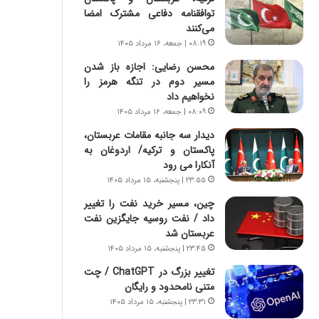
ر
ی
توافقنامه دفاعی مشترک امضا
ا
ر
می‌کنند
ن
ا
۰۸:۱۹ | جمعه، ۱۶ مرداد ۱۴۰۵
|
ن
ا
د
محسن رضایی: اجازه باز شدن
ع
ر
مسیر دوم در تنگه هرمز را
ت
پ
نخواهیم داد
م
ی
۰۸:۰۹ | جمعه، ۱۶ مرداد ۱۴۰۵
ا
ح
دیدار سه جانبه مقامات عربستان،
د
م
پاکستان و ترکیه/ اردوغان به
م
ل
آنکارا می رود
ر
ه
۲۳:۵۵ | پنجشنبه، ۱۵ مرداد ۱۴۰۵
د
آ
م
م
چین، مسیر خرید نفت را تغییر
ه
ر
داد / نفت روسیه جایگزین نفت
ن
ی
عربستان شد
و
ک
۲۳:۴۵ | پنجشنبه، ۱۵ مرداد ۱۴۰۵
ز
ا
تغییر بزرگ در ChatGPT / چت
ا
ی
متنی نامحدود و رایگان
ز
ی
ب
–
۲۳:۳۱ | پنجشنبه، ۱۵ مرداد ۱۴۰۵
ی
ص