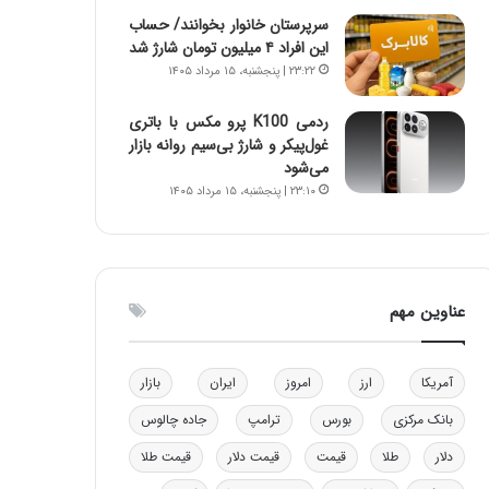
ن
ه
سرپرستان خانوار بخوانند/ حساب
ن
ی
این افراد ۴ میلیون تومان شارژ شد
ر
و
۲۳:۲۲ | پنجشنبه، ۱۵ مرداد ۱۴۰۵
ف
ن
ت
ی
ردمی K100 پرو مکس با باتری
ه
|
غول‌پیکر و شارژ بی‌سیم روانه بازار
ا
د
می‌شود
س
ب
۲۳:۱۰ | پنجشنبه، ۱۵ مرداد ۱۴۰۵
ت
ی
ر
ک
ل
ا
عناوین مهم
ت
ا
ق
آمریکا
ارز
امروز
ایران
بازار
ا
ی
بانک مرکزی
بورس
ترامپ
جاده چالوس
ر
ا
دلار
طلا
قیمت
قیمت دلار
قیمت طلا
ن