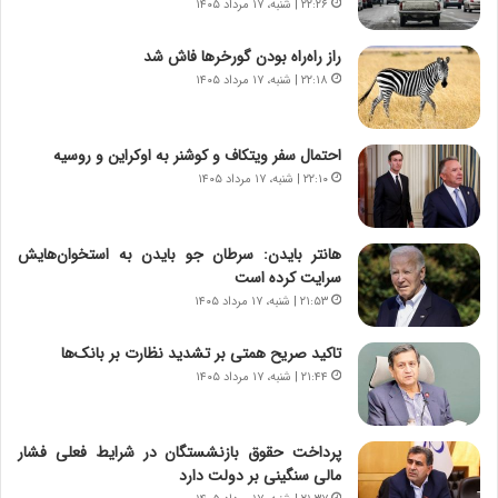
۲۲:۲۶ | شنبه، ۱۷ مرداد ۱۴۰۵
ر
ی
ا
ر
راز راه‌راه بودن گورخرها فاش شد
ن
ا
|
۲۲:۱۸ | شنبه، ۱۷ مرداد ۱۴۰۵
ن
ا
د
ع
ر
ت
پ
احتمال سفر ویتکاف و کوشنر به اوکراین و روسیه
م
ی
۲۲:۱۰ | شنبه، ۱۷ مرداد ۱۴۰۵
ا
ح
د
م
م
ل
هانتر بایدن: سرطان جو بایدن به استخوان‌هایش
ر
ه
سرایت کرده است
د
آ
۲۱:۵۳ | شنبه، ۱۷ مرداد ۱۴۰۵
م
م
ه
ر
تاکید صریح همتی بر تشدید نظارت بر بانک‌ها
ن
ی
۲۱:۴۴ | شنبه، ۱۷ مرداد ۱۴۰۵
و
ک
ز
ا
ا
ی
پرداخت حقوق بازنشستگان در شرایط فعلی فشار
ز
ی
مالی سنگینی بر دولت دارد
ب
–