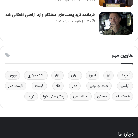
۲۱:۳۷ | شنبه، ۱۷ مرداد ۱۴۰۵
ی
ص
ن
ه
ن
ی
فرمانده تروریست‌های سنتکام وارد اراضی اشغالی شد
ر
و
۲۱:۳۰ | شنبه، ۱۷ مرداد ۱۴۰۵
ف
ن
ت
ی
ه
|
ا
د
س
ب
عناوین مهم
ت
ی
ر
ک
آمریکا
ارز
امروز
ایران
بازار
بانک مرکزی
بورس
ل
ا
ترامپ
جاده چالوس
دلار
طلا
قیمت
قیمت دلار
ت
قیمت طلا
مسکن
هواشناسی
پیش بینی هوا
کرونا
ا
ق
ا
ی
ر
ا
درباره ما
ن