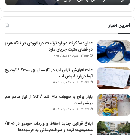
ه
ه
خ
ا
ط
ی
ر
ی
آخرین اخبار
ا
ا
ب
ز
عمان: مذاکرات درباره ترتیبات دریانوردی در تنگه هرمز
ر
س
در فضای مثبت جریان دارد
ت
ا
و
خ
۲۲:۵۴ | شنبه، ۱۷ مرداد ۱۴۰۵
ر
ت
م
م
علت افزایش قبض آب در تابستان چیست؟ / توضیح
د
ا
آبفا درباره قبوض آب
ر
ن‌
۲۲:۴۶ | شنبه، ۱۷ مرداد ۱۴۰۵
ا
ه
ق
ا
بازار برنج و حبوبات داغ شد / کالا از نیاز مردم هم
ت
ی
بیشتر است
ص
ا
۲۲:۳۷ | شنبه، ۱۷ مرداد ۱۴۰۵
ا
ت
د
ا
ابلاغ قوانین جدید اسقاط و واردات خودرو در ۱۴۰۵/
ا
ق
محدودیت تردد و سوخت‌رسانی به فرسوده‌ها
ی
ا