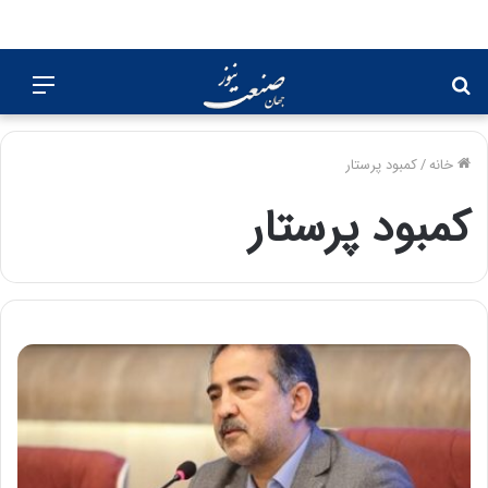
جستجو
منو
برای
خانه
/
کمبود پرستار
کمبود پرستار