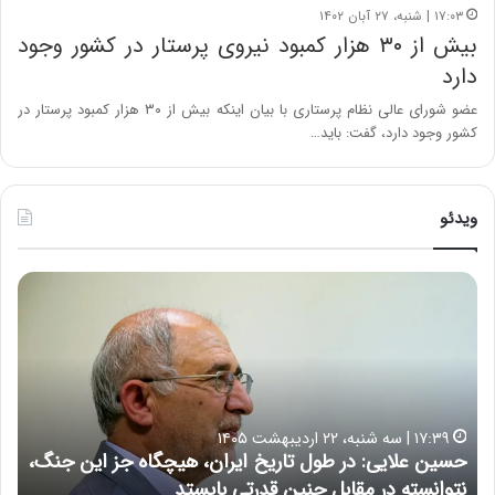
۱۷:۰۳ | شنبه، ۲۷ آبان ۱۴۰۲
بیش از ۳۰ هزار کمبود نیروی پرستار در کشور وجود
دارد
عضو شورای عالی نظام پرستاری با بیان اینکه بیش از ۳۰ هزار کمبود پرستار در
کشور وجود دارد، گفت: باید…
ویدئو
ه
خ
ش
س
د
ا
ا
ر
ر
ت
د
ب
ر
ه
خ
۲۲:۳۰ | چهارشنبه، ۹ اردیبهشت ۱۴۰۵
ب
ب
هشدار درباره خطر ابرتورم در اقتصاد ایران | اعتماد مردم
ح
ا
خ
هنوز از بین نرفته است
از ش
ر
ش‌