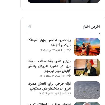
:
د
آ
ر
ی
ط
ن
و
د
ل
آخرین اخبار
ه
ت
ا
ا
ی
ر
یازدهمین اجلاس وزرای فرهنگ
ر
ی
بریکس آغاز شد
ا
خ
۱۶:۱۲ | شنبه، ۱۷ مرداد ۱۴۰۵
ن‌
ا
خ
ی
نزولی شدن رشد سالانه مصرف
و
ر
برق در کشور/ افزایش پاداش
د
ا
گزارش ماینر غیرمجاز
ر
ن
۱۶:۰۲ | شنبه، ۱۷ مرداد ۱۴۰۵
و
،
ر
ه
ارائه طرحی برای کاهش مصرف
و
ی
انرژی در ساختمان‌های مسکونی
ش
چ
۱۵:۵۶ | شنبه، ۱۷ مرداد ۱۴۰۵
ن
گ
ا
ا
اوزجان بیزاتی با استقلال تمدید