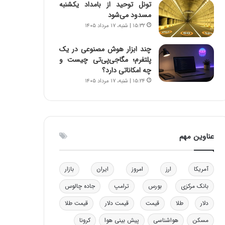
تونل توحید از بامداد یکشنبه
و
ا
مسدود می‌شود
ب
ب
۱۵:۳۲ | شنبه، ۱۷ مرداد ۱۴۰۵
ر
ل
ا
چ
چند ابزار هوش مصنوعی در یک
ی
ن
پلتفرم؛ مگاجی‌پی‌تی چیست و
ت
ی
چه امکاناتی دارد؟
و
ن
۱۵:۲۴ | شنبه، ۱۷ مرداد ۱۴۰۵
ل
ق
ی
د
د
ر
خ
ت
و
ی
عناوین مهم
د
ب
ر
ا
و
ی
ه
س
آمریکا
ارز
امروز
ایران
بازار
ا
ت
بانک مرکزی
بورس
ترامپ
جاده چالوس
ی
د
ب
دلار
طلا
قیمت
قیمت دلار
قیمت طلا
ا
ک
مسکن
هواشناسی
پیش بینی هوا
کرونا