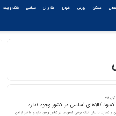
عدن
مسکن
بورس
خودرو
طلا و ارز
سیاسی
بانک و بیمه
چ
ی
ن
و
ب
ح
ر
۱۲:۱۸ | دوشنبه، ۱۸ اسفند ۱۴۰۴
ا
کمبود کالاهای اساسی در کشور وجود ندارد
چین و بحران خاورمیانه؛ بازند
ن
پنهان یا برنده بزرگ؟
و تجارت با بیان اینکه برخی کمبودها در کشور وجود دارد و ما نیز از این
خ