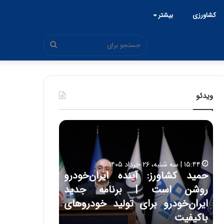
کشاورزی
بیشتر
جستجو
برای
ویدئو
ح
ح
م
س
ی
ی
د
ن
۱۵:۴۴ | سه شنبه، ۲۶ خرداد ۱۴۰۵
ک
ع
حمید کشاورز: آینده ایران‌خودرو
ش
ل
۱۷:۳۹ | سه شنبه، ۲۲ اردیبهشت ۱۴۰۵
روشن است | برنامه جدید
حسین علایی: 
ا
ا
و
ی
ه
ایران‌خودرو برای تولید خودروهای
هیچگاه جز ای
ر
ی
باکیفیت
مقابل چنین ق
ز
: