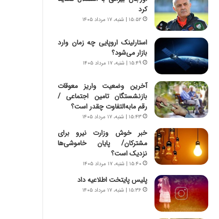
س
ه
کرد
ت
ج
۱۵:۵۲ | شنبه، ۱۷ مرداد ۱۴۰۵
|
ز
ب
ا
استارلینک اروپایی چه زمان وارد
ر
ی
بازار می‌شود؟
ن
ن
ا
۱۵:۴۹ | شنبه، ۱۷ مرداد ۱۴۰۵
ج
م
ن
ه
گ
آخرین وضعیت واریز معوقات
ج
،
بازنشستگان تامین اجتماعی /
د
ن
رقم مابه‌التفاوت چقدر است؟
ی
ت
۱۵:۴۳ | شنبه، ۱۷ مرداد ۱۴۰۵
د
و
خبر خوش وزارت نیرو برای
ا
ا
مشترکان/ پایان خاموشی‌ها
ی
ن
نزدیک است؟
ر
س
۱۵:۴۰ | شنبه، ۱۷ مرداد ۱۴۰۵
ا
ت
ن‌
ه
پلیس پایتخت اطلاعیه داد
خ
د
۱۵:۳۶ | شنبه، ۱۷ مرداد ۱۴۰۵
و
ر
د
م
ر
ق