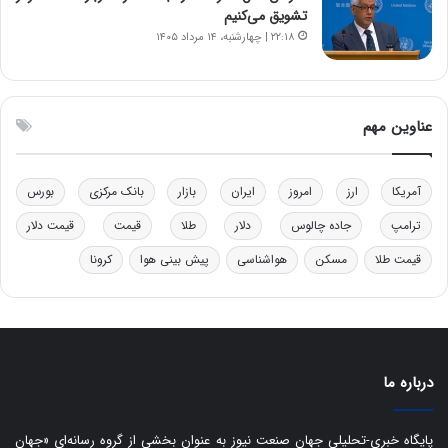
ر
ل
تشویق می‌کنیم
ا
چ
۲۲:۱۸ | چهارشنبه، ۱۴ مرداد ۱۴۰۵
ی
ن
ت
ی
و
ن
ل
ق
عناوین مهم
ی
د
د
ر
خ
ت
آمریکا
ارز
امروز
ایران
بازار
بانک مرکزی
بورس
و
ی
د
ب
ترامپ
جاده چالوس
دلار
طلا
قیمت
قیمت دلار
ر
ا
قیمت طلا
مسکن
هواشناسی
پیش بینی هوا
کرونا
و
ی
ه
س
ا
ت
ی
د
ب
ا
درباره ما
ک
ی
ف
پایگاه خبری-تحلیلی جهان صنعت نیوز به عنوان بخشی از گروه رسانه‌ای «جهان