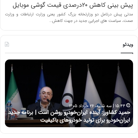
پیش بینی کاهش ۲۰درصدی قیمت گوشی موبایل
مدتی پیش درتامل دو وزارتخانه بزرگ کشور یعنی وزارت ارتباطات و وزارت
صمت، سیاست های اجرایی جدید در جهت کاهش…
ویدئو
ح
ح
م
س
ی
ی
د
ن
ک
ع
ش
ل
ا
ا
۱۵:۴۴ | سه شنبه، ۲۶ خرداد ۱۴۰۵
و
ی
حمید کشاورز: آینده ایران‌خودرو روشن است | برنامه جدید
ح
ر
ی
ایران‌خودرو برای تولید خودروهای باکیفیت
ن
ز
:
:
د
آ
ر