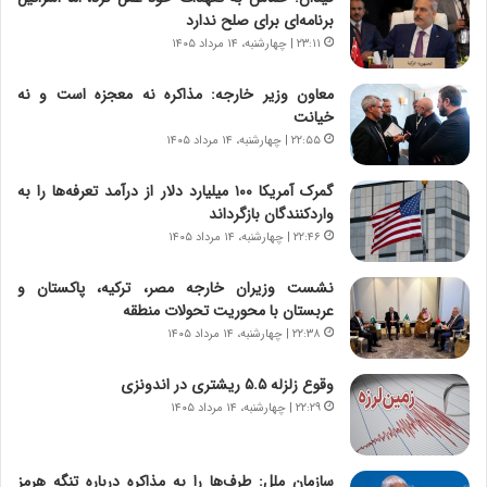
|
ز
برنامه‌ای برای صلح ندارد
ب
ا
ر
۲۳:۱۱ | چهارشنبه، ۱۴ مرداد ۱۴۰۵
ی
ن
ن
ا
ج
معاون وزیر خارجه: مذاکره نه معجزه است و نه
م
ن
خیانت
ه
گ
۲۲:۵۵ | چهارشنبه، ۱۴ مرداد ۱۴۰۵
ج
،
د
ن
گمرک آمریکا ۱۰۰ میلیارد دلار از درآمد تعرفه‌ها را به
ی
ت
واردکنندگان بازگرداند
د
و
۲۲:۴۶ | چهارشنبه، ۱۴ مرداد ۱۴۰۵
ا
ا
ی
ن
نشست وزیران خارجه مصر، ترکیه، پاکستان و
ر
س
عربستان با محوریت تحولات منطقه
ا
ت
۲۲:۳۸ | چهارشنبه، ۱۴ مرداد ۱۴۰۵
ن‌
ه
خ
د
وقوع زلزله ۵.۵ ریشتری در اندونزی
و
ر
۲۲:۲۹ | چهارشنبه، ۱۴ مرداد ۱۴۰۵
د
م
ر
ق
و
ا
ب
ب
سازمان ملل: طرف‌ها را به مذاکره درباره تنگه هرمز