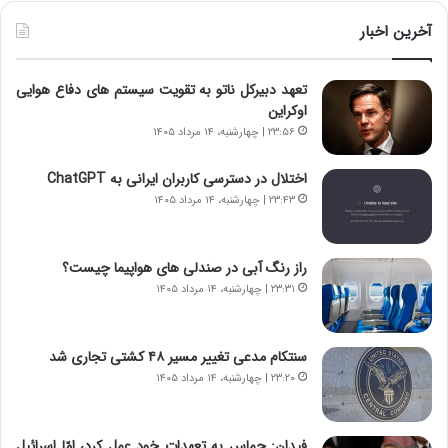
ی
ط
ن
و
آخرین اخبار
د
ل
ه
ت
تعهد دبیرکل ناتو به تقویت سیستم های دفاع هوایی
ا
ا
اوکراین
ی
ر
ر
ی
۲۳:۵۶ | چهارشنبه، ۱۴ مرداد ۱۴۰۵
ا
خ
ن‌
ا
اختلال در دسترسی کاربران ایرانی به ChatGPT
خ
ی
۲۳:۴۳ | چهارشنبه، ۱۴ مرداد ۱۴۰۵
و
ر
د
ا
ر
ن
راز رنگ آبی در صندلی های هواپیما چیست؟
و
،
۲۳:۳۱ | چهارشنبه، ۱۴ مرداد ۱۴۰۵
ر
ه
و
ی
ش
چ
سنتکام مدعی تغییر مسیر ۴۸ کشتی تجاری شد
ن
گ
۲۳:۲۰ | چهارشنبه، ۱۴ مرداد ۱۴۰۵
ا
ا
س
ه
ت
ج
فیدان: حماس به تعهدات خود عمل کرد، امّا اسرائیل