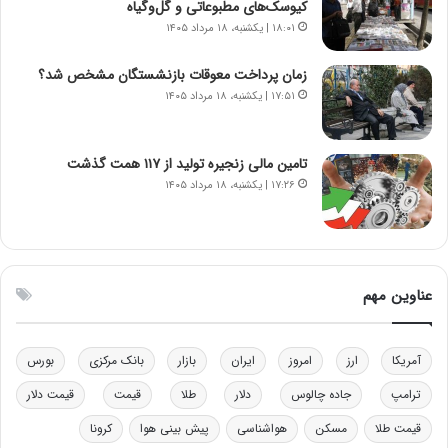
کیوسک‌های مطبوعاتی و گل‌وگیاه
ا
ت
ن‌
ه
۱۸:۰۱ | یکشنبه، ۱۸ مرداد ۱۴۰۵
خ
د
و
ر
زمان پرداخت معوقات بازنشستگان مشخص شد؟
د
م
۱۷:۵۱ | یکشنبه، ۱۸ مرداد ۱۴۰۵
ر
ق
و
ا
ب
ب
تامین مالی زنجیره تولید از ۱۱۷ همت گذشت
ر
ل
۱۷:۲۶ | یکشنبه، ۱۸ مرداد ۱۴۰۵
ا
چ
ی
ن
ت
ی
و
ن
ل
ق
عناوین مهم
ی
د
د
ر
خ
ت
آمریکا
ارز
امروز
ایران
بازار
بانک مرکزی
بورس
و
ی
د
ب
ترامپ
جاده چالوس
دلار
طلا
قیمت
قیمت دلار
ر
ا
و
ی
قیمت طلا
مسکن
هواشناسی
پیش بینی هوا
کرونا