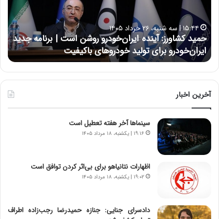
ک
ع
ش
ل
ا
ا
۱۵:۴۴ | سه شنبه، ۲۶ خرداد ۱۴۰۵
و
ی
حمید کشاورز: آینده ایران‌خودرو روشن است | برنامه جدید
ح
ر
ی
ایران‌خودرو برای تولید خودروهای باکیفیت
ن
ز
:
:
د
آ
ر
ی
ط
ن
و
آخرین اخبار
د
ل
ه
ت
سینماها آخر هفته تعطیل است
ا
ا
ی
ر
۱۹:۱۶ | یکشنبه، ۱۸ مرداد ۱۴۰۵
ر
ی
ا
خ
ن‌
ا
اظهارات نتانیاهو برای بی‌اثر کردن توافق است
خ
ی
۱۹:۰۲ | یکشنبه، ۱۸ مرداد ۱۴۰۵
و
ر
د
ا
ر
ن
دادسرای جنایی: جنازه حمیدرضا رجب‌زاده اطراف
و
،