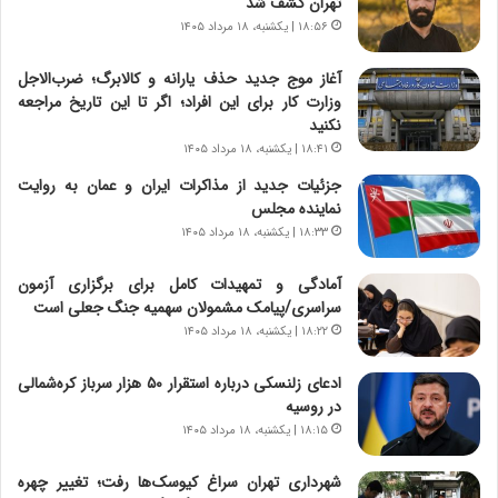
تهران کشف شد
ر
ه
۱۸:۵۶ | یکشنبه، ۱۸ مرداد ۱۴۰۵
و
ی
ش
چ
آغاز موج جدید حذف یارانه و کالابرگ؛ ضرب‌الاجل
ن
گ
وزارت کار برای این افراد؛ اگر تا این تاریخ مراجعه
ا
ا
نکنید
س
ه
۱۸:۴۱ | یکشنبه، ۱۸ مرداد ۱۴۰۵
ت
ج
|
ز
جزئیات جدید از مذاکرات ایران و عمان به روایت
ب
ا
نماینده مجلس
ر
ی
۱۸:۳۳ | یکشنبه، ۱۸ مرداد ۱۴۰۵
ن
ن
ا
ج
آمادگی و تمهیدات کامل برای برگزاری آزمون
م
ن
سراسری/پیامک مشمولان سهمیه جنگ جعلی است
ه
گ
۱۸:۲۲ | یکشنبه، ۱۸ مرداد ۱۴۰۵
ج
،
د
ن
ادعای زلنسکی درباره استقرار ۵۰ هزار سرباز کره‌شمالی
ی
ت
در روسیه
د
و
۱۸:۱۵ | یکشنبه، ۱۸ مرداد ۱۴۰۵
ا
ا
ی
ن
شهرداری تهران سراغ کیوسک‌ها رفت؛ تغییر چهره
ر
س