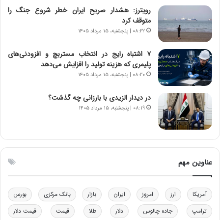
ن
ه
رویترز: هشدار صریح ایران خطر شروع جنگ را
س
ن
متوقف کرد
ت
و
۰۸:۲۲ | پنجشنبه، ۱۵ مرداد ۱۴۰۵
ه
ز
د
ا
۷ اشتباه رایج در انتخاب مستربچ و افزودنی‌های
ر
ز
پلیمری که هزینه تولید را افزایش می‌دهد
م
ب
۰۸:۲۰ | پنجشنبه، ۱۵ مرداد ۱۴۰۵
ق
ی
ا
ن
ب
ن
در دیدار الزیدی با بارزانی چه گذشت؟
ل
ر
۰۸:۱۹ | پنجشنبه، ۱۵ مرداد ۱۴۰۵
چ
ف
ن
ت
ی
ه
ن
ا
ق
س
عناوین مهم
د
ت
ر
ت
آمریکا
ارز
امروز
ایران
بازار
بانک مرکزی
بورس
ی
ب
ترامپ
جاده چالوس
دلار
طلا
قیمت
قیمت دلار