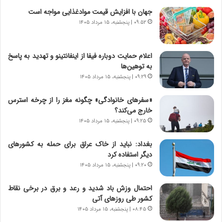
ن
ق
جهان با افزایش قیمت موادغذایی مواجه است
،
ت
۰۹:۵۲ | پنجشنبه، ۱۵ مرداد ۱۴۰۵
ه
ص
ی
ا
چ
د
اعلام حمایت دوباره فیفا از اینفانتینو و تهدید به پاسخ
گ
ا
به توهین‌ها
ا
ی
۰۹:۲۹ | پنجشنبه، ۱۵ مرداد ۱۴۰۵
ه
ر
ج
ا
«سفرهای خانوادگی» چگونه مغز را از چرخه استرس
ز
ن
خارج می‌کند؟
ا
|
ی
۰۹:۲۵ | پنجشنبه، ۱۵ مرداد ۱۴۰۵
ا
ن
ع
ج
ت
بغداد: نباید از خاک عراق برای حمله به کشورهای
ن
م
دیگر استفاده کرد
گ
ا
۰۹:۲۰ | پنجشنبه، ۱۵ مرداد ۱۴۰۵
،
د
ن
م
احتمال وزش باد شدید و رعد و برق در برخی نقاط
ت
ر
کشور طی روزهای آتی
و
د
۰۸:۴۵ | پنجشنبه، ۱۵ مرداد ۱۴۰۵
ا
م