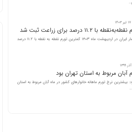
…
ا
و
ر
م
ی
طه با ۱۱.۲ درصد برای زراعت ثبت شد
ا
بنابر اعلام مرکز آمار ایران در اردیبهشت ماه ۱۴۰۳ کمترین تورم نقطه به نقطه با ۱۱.۲ درصد
ن
ه
؛
ب
ا
 آبان مربوط به استان تهران بود
ز
ن
کرد: بیشترین نرخ تورم ماهانه خانوارهای کشور در ماه آبان مربوط به استان
د
ه
پ
ن
ه
ا
ن
ی