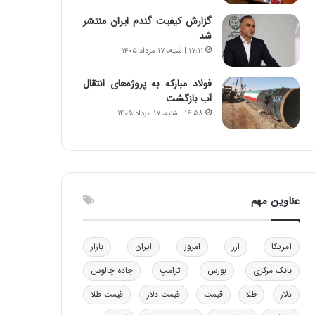
و
ا
گزارش کیفیت گندم ایران منتشر
ب
ب
شد
ر
ل
۱۷:۱۱ | شنبه، ۱۷ مرداد ۱۴۰۵
ا
چ
ی
ن
فولاد مبارکه به پروژه‌های انتقال
ت
ی
آب بازگشت
و
ن
۱۶:۵۸ | شنبه، ۱۷ مرداد ۱۴۰۵
ل
ق
ی
د
د
ر
خ
ت
و
ی
د
ب
عناوین مهم
ر
ا
و
ی
ه
س
آمریکا
ارز
امروز
ایران
بازار
ا
ت
ی
د
بانک مرکزی
بورس
ترامپ
جاده چالوس
ب
ا
دلار
طلا
قیمت
قیمت دلار
قیمت طلا
ک