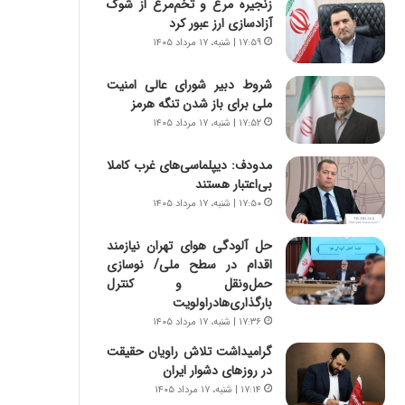
زنجیره مرغ و تخم‌مرغ از شوک
س
ه
آزادسازی ارز عبور کرد
ت
ج
|
ز
۱۷:۵۹ | شنبه، ۱۷ مرداد ۱۴۰۵
ب
ا
ر
ی
شروط دبیر شورای عالی امنیت
ن
ن
ملی برای باز شدن تنگه هرمز
ا
ج
۱۷:۵۲ | شنبه، ۱۷ مرداد ۱۴۰۵
م
ن
ه
گ
مدودف: دیپلماسی‌های غرب کاملا
ج
،
بی‌اعتبار هستند
د
ن
۱۷:۵۰ | شنبه، ۱۷ مرداد ۱۴۰۵
ی
ت
د
و
حل آلودگی هوای تهران نیازمند
ا
ا
اقدام در سطح ملی/ نوسازی
ی
ن
حمل‌ونقل و کنترل
ر
س
بارگذاری‌هادراولویت
ا
ت
۱۷:۳۶ | شنبه، ۱۷ مرداد ۱۴۰۵
ن‌
ه
خ
د
گرامیداشت تلاش راویان حقیقت
و
ر
در روزهای دشوار ایران
د
م
۱۷:۱۴ | شنبه، ۱۷ مرداد ۱۴۰۵
ر
ق