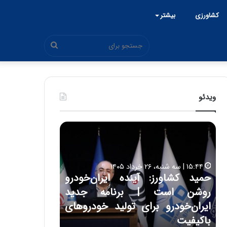
کشاورزی
بیشتر
جستجو
برای
ویدئو
ح
ح
م
س
ی
ی
د
ن
۱۵:۴۴ | سه شنبه، ۲۶ خرداد ۱۴۰۵
ک
ع
حمید کشاورز: آینده ایران‌خودرو
ش
ل
۱۷:۳۹ | سه شنبه، ۲۲ اردیبهشت ۱۴۰۵
روشن است | برنامه جدید
حسین علایی: 
ا
ا
و
ی
ه
ایران‌خودرو برای تولید خودروهای
هیچگاه جز ای
ر
ی
باکیفیت
مقابل چنین ق
ز
: