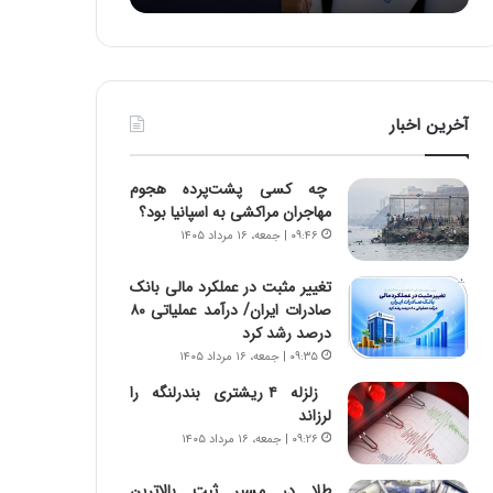
:
د
آ
ر
ی
ط
ن
و
د
ل
آخرین اخبار
ه
ت
ا
ا
ی
ر
چه کسی پشت‌پرده هجوم
ر
ی
مهاجران مراکشی به اسپانیا بود؟
ا
خ
۰۹:۴۶ | جمعه، ۱۶ مرداد ۱۴۰۵
ن‌
ا
خ
ی
تغییر مثبت در عملکرد مالی بانک
و
ر
صادرات ایران/ درآمد عملیاتی ۸۰
د
ا
درصد رشد کرد
ر
ن
۰۹:۳۵ | جمعه، ۱۶ مرداد ۱۴۰۵
و
،
ر
ه
زلزله ۴ ریشتری بندرلنگه را
و
ی
لرزاند
ش
چ
۰۹:۲۶ | جمعه، ۱۶ مرداد ۱۴۰۵
ن
گ
ا
ا
طلا در مسیر ثبت بالاترین