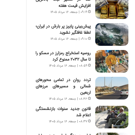
س
ه
افزایش قیمت هفته
ت
ج
۰۹:۱۹ | جمعه، ۱۶ مرداد ۱۴۰۵
|
ز
ب
ا
پیش‌بینی پاییز پر بارش در ایران؛
ر
ی
لطفا غافلگیر نشوید
ن
ن
ا
۰۹:۱۰ | جمعه، ۱۶ مرداد ۱۴۰۵
ج
م
ن
ه
گ
روسیه استخراج رمزارز در مسکو را
ج
،
تا سال ۲۰۳۲ ممنوع کرد
د
ن
۰۸:۵۹ | جمعه، ۱۶ مرداد ۱۴۰۵
ی
ت
د
و
تردد روان در تمامی محورهای
ا
ا
شمالی و مسیرهای مرزهای
ی
ن
اربعین
ر
س
۰۸:۴۶ | جمعه، ۱۶ مرداد ۱۴۰۵
ا
ت
قانون جدید سنوات بازنشستگی
ن‌
ه
اعلام شد
خ
د
و
ر
۰۸:۳۷ | جمعه، ۱۶ مرداد ۱۴۰۵
د
م
ر
ق