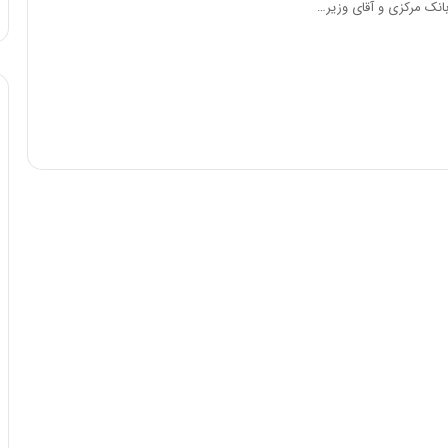
بانک مرکزی و آقای وزیر…
ا
و
ر
م
ی
ا
ن
ه
؛
ب
ا
ز
ن
د
ه
پ
ن
ه
ا
ن
ی