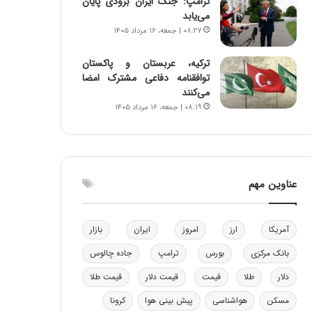
ترامپ: جنگ ایران بزودی پایان
و
ا
می‌یابد
ب
ب
۰۸:۲۷ | جمعه، ۱۶ مرداد ۱۴۰۵
ر
ل
ا
چ
ترکیه، عربستان و پاکستان
ی
ن
توافقنامه دفاعی مشترک امضا
ت
ی
می‌کنند
و
ن
۰۸:۱۹ | جمعه، ۱۶ مرداد ۱۴۰۵
ل
ق
ی
د
د
ر
خ
ت
و
ی
عناوین مهم
د
ب
ر
ا
و
ی
آمریکا
ارز
امروز
ایران
بازار
ه
س
ا
ت
بانک مرکزی
بورس
ترامپ
جاده چالوس
ی
د
ب
دلار
طلا
قیمت
قیمت دلار
قیمت طلا
ا
مسکن
هواشناسی
پیش بینی هوا
کرونا
ک