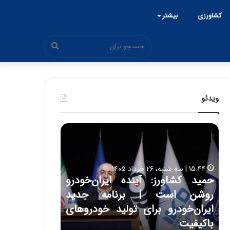
کشاورزی
بیشتر
جستجو
برای
ویدئو
ح
ح
م
س
ی
ی
د
ن
۱۵:۴۴ | سه شنبه، ۲۶ خرداد ۱۴۰۵
ک
ع
حمید کشاورز: آینده ایران‌خودرو
ش
ل
۱۷:۳۹ | سه شنبه، ۲۲ اردیبهشت ۱۴۰۵
روشن است | برنامه جدید
حسین علایی: 
ا
ا
و
ی
ه
ایران‌خودرو برای تولید خودروهای
هیچگاه جز ای
ر
ی
باکیفیت
مقابل چنین ق
ز
: