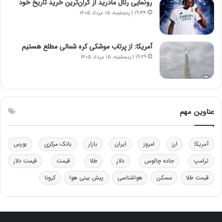
د
م
رونمایی رئال مادرید از گران‌ترین خرید تاریخ خود
ر
ق
۱۹:۳۶ | پنجشنبه، ۱۵ مرداد ۱۴۰۵
و
ا
ب
ب
ر
ل
آمریکا: از پرتاب موشکی کره شمالی مطلع هستیم
ا
چ
۱۹:۲۹ | پنجشنبه، ۱۵ مرداد ۱۴۰۵
ی
ن
ت
ی
و
ن
ل
ق
ی
د
عناوین مهم
د
ر
خ
ت
و
ی
آمریکا
ارز
امروز
ایران
بازار
بانک مرکزی
بورس
د
ب
ر
ا
ترامپ
جاده چالوس
دلار
طلا
قیمت
قیمت دلار
و
ی
ه
س
قیمت طلا
مسکن
هواشناسی
پیش بینی هوا
کرونا
ا
ت
ی
د
ب
ا