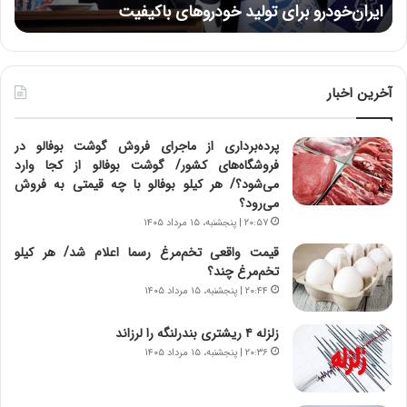
ایران‌خودرو برای تولید خودروهای باکیفیت
ن
ز
:
:
د
آ
ر
ی
ط
ن
و
آخرین اخبار
د
ل
ه
ت
پرده‌برداری از ماجرای فروش گوشت بوفالو در
ا
ا
فروشگاه‌های کشور/ گوشت بوفالو از کجا وارد
ی
ر
می‌شود؟/ هر کیلو بوفالو با چه قیمتی به فروش
ر
ی
می‌رود؟
ا
خ
ن‌
ا
۲۰:۵۷ | پنجشنبه، ۱۵ مرداد ۱۴۰۵
خ
ی
قیمت واقعی تخم‌مرغ رسما اعلام شد/ هر کیلو
و
ر
تخم‌مرغ چند؟
د
ا
۲۰:۴۴ | پنجشنبه، ۱۵ مرداد ۱۴۰۵
ر
ن
و
،
زلزله ۴ ریشتری بندرلنگه را لرزاند
ر
ه
۲۰:۳۶ | پنجشنبه، ۱۵ مرداد ۱۴۰۵
و
ی
ش
چ
ن
گ