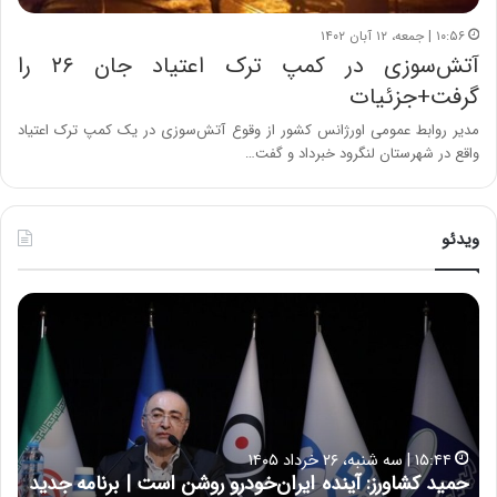
۱۰:۵۶ | جمعه، ۱۲ آبان ۱۴۰۲
آتش‌سوزی در کمپ ترک اعتیاد جان ۲۶ را
گرفت+جزئیات
مدیر روابط عمومی اورژانس کشور از وقوع آتش‌سوزی در یک کمپ ترک اعتیاد
واقع در شهرستان لنگرود خبرداد و گفت…
ویدئو
ح
ح
م
س
ی
ی
د
ن
ک
ع
ش
ل
ا
ا
۱۵:۴۴ | سه شنبه، ۲۶ خرداد ۱۴۰۵
و
ی
حمید کشاورز: آینده ایران‌خودرو روشن است | برنامه جدید
ح
ر
ی