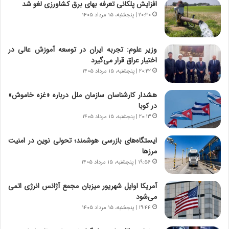
افزایش پلکانی تعرفه بهای برق کشاورزی لغو شد
ا
ا
س
ه
۲۰:۳۰ | پنجشنبه، ۱۵ مرداد ۱۴۰۵
ت
ج
|
ز
ب
ا
وزیر علوم: تجربه ایران در توسعه آموزش عالی در
ر
ی
اختیار عراق قرار می‌گیرد
ن
ن
۲۰:۲۲ | پنجشنبه، ۱۵ مرداد ۱۴۰۵
ا
ج
م
ن
هشدار کارشناسان سازمان ملل درباره «غزه‌ خاموش»
ه
گ
در کوبا
ج
،
۲۰:۱۳ | پنجشنبه، ۱۵ مرداد ۱۴۰۵
د
ن
ی
ت
ایستگاه‌های بازرسی هوشمند؛ تحولی نوین در امنیت
د
و
مرزها
ا
ا
۱۹:۵۶ | پنجشنبه، ۱۵ مرداد ۱۴۰۵
ی
ن
ر
س
آمریکا اوایل شهریور میزبان مجمع آژانس انرژی اتمی
ا
ت
می‌شود
ن‌
ه
خ
د
۱۹:۴۴ | پنجشنبه، ۱۵ مرداد ۱۴۰۵
و
ر